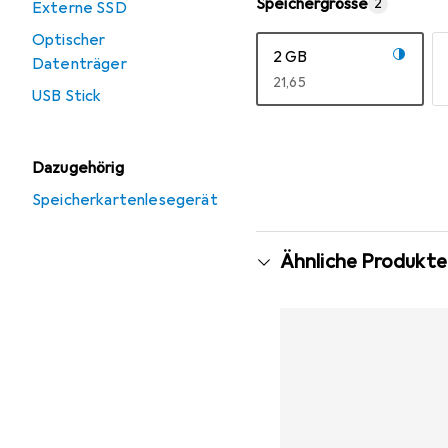
Speichergrösse
2
Externe SSD
Optischer
2 GB
Datenträger
EUR
21,65
USB Stick
Mehr anzeigen
Dazugehörig
Speicherkartenlesegerät
Ähnliche Produkte