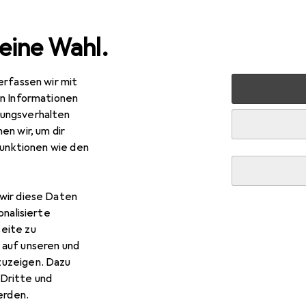
eine Wahl.
erfassen wir mit
 Multimedia
Peripherie
Speicher
Speicherkarte
A
en Informationen
ungsverhalten
en wir, um dir
funktionen wie den
wir diese Daten
onalisierte
eite zu
 auf unseren und
zuzeigen. Dazu
Dritte und
rden.