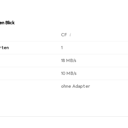
n Blick
i
CF
rten
1
18 MB/s
10 MB/s
ohne Adapter