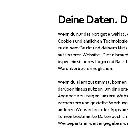
Suche
Deine Daten. D
Wenn du nur das Nötigste wählst, 
Navigation nach Kategorien
Gesamtsortiment
IT +
Gesamtsortiment
Cookies und ähnlichen Technologi
zu deinem Gerät und deinem Nutz
IT + Multimedia
auf unserer Website. Diese brauch
bspw. ein sicheres Login und Basis
Peripherie
Warenkorb zu ermöglichen.
Speicher
Wenn du allem zustimmst, können 
Backup Lösungen
darüber hinaus nutzen, um dir pers
Angebote zu zeigen, unsere Webs
Externe Festplatte
verbessern und gezielte Werbung
anderen Webseiten oder Apps an
Externe SSD
können bestimmte Daten auch an 
NAS
Werbepartner weitergegeben we