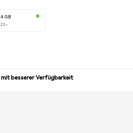
4 GB
EUR
23,–
 mit besserer Verfügbarkeit