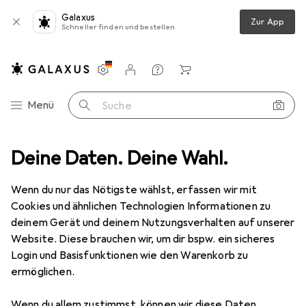
Galaxus
Zur App
Schneller finden und bestellen
Einstellungen
Kundenkonto
Vergleichslisten
Merklisten
Warenkorb
Navigation nach Kategorien
Menü
Suche
Peripherie
Deine Daten. Deine Wahl.
Displays
Monitor
Apple Studio Display Standard
Wenn du nur das Nötigste wählst, erfassen wir mit
Cookies und ähnlichen Technologien Informationen zu
10 Bilder
deinem Gerät und deinem Nutzungsverhalten auf unserer
Apple
Studio Display Standard
Website. Diese brauchen wir, um dir bspw. ein sicheres
Login und Basisfunktionen wie den Warenkorb zu
5120 x 2880 Pixel, 27"
ermöglichen.
Produktdatenblatt
Wenn du allem zustimmst, können wir diese Daten