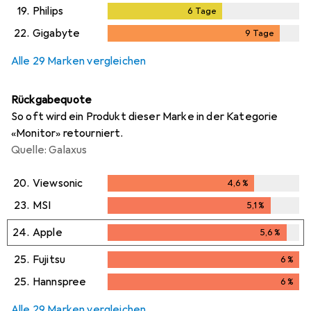
19.
Philips
6
Tage
6
Tage
22.
Gigabyte
9
Tage
9
Tage
Alle 29 Marken vergleichen
Rückgabequote
So oft wird ein Produkt dieser Marke in der Kategorie
«Monitor» retourniert.
Quelle: Galaxus
20.
Viewsonic
4,6
%
4,6
%
23.
MSI
5,1
%
5,1
%
24.
Apple
5,6
%
5,6
%
25.
Fujitsu
6
%
6
%
25.
Hannspree
6
%
6
%
Alle 29 Marken vergleichen