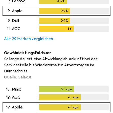
7.
Lenovo
0,8
%
0,8
%
9.
Apple
0,9
%
0,9
%
9.
Dell
0,9
%
0,9
%
11.
AOC
1
%
1
%
Alle 29 Marken vergleichen
Gewährleistungsfalldauer
So lange dauert eine Abwicklung ab Ankunft bei der
Servicestelle bis Wiedererhalt in Arbeitstagen im
Durchschnitt.
Quelle: Galaxus
15.
Minix
5
Tage
5
Tage
19.
AOC
6
Tage
6
Tage
19.
Apple
6
Tage
6
Tage