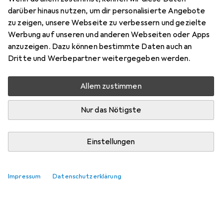
darüber hinaus nutzen, um dir personalisierte Angebote
Marke
Bewertungen
zu zeigen, unsere Webseite zu verbessern und gezielte
Mehr von Apple
396
Werbung auf unseren und anderen Webseiten oder Apps
anzuzeigen. Dazu können bestimmte Daten auch an
Testberichte
Dritte und Werbepartner weitergegeben werden.
Sehr gut bei 7 Tests
Allem zustimmen
Aktuell nicht lieferbar
Nur das Nötigste
Benachrichtigen, wenn lieferbar
Einstellungen
Vergleichen
Merken
Impressum
Datenschutzerklärung
i
Kostenloser Versand ab 30,–