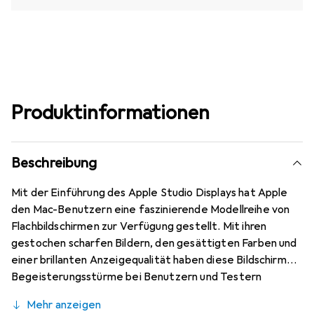
Produktinformationen
Beschreibung
Mit der Einführung des Apple Studio Displays hat Apple
den Mac-Benutzern eine faszinierende Modellreihe von
Flachbildschirmen zur Verfügung gestellt. Mit ihren
gestochen scharfen Bildern, den gesättigten Farben und
einer brillanten Anzeigequalität haben diese Bildschirme
Begeisterungsstürme bei Benutzern und Testern
ausgelöst. Profis im Kreativbereich wissen ausserdem den
Mehr anzeigen
erweiterten Betrachtungswinkel, den schnellen