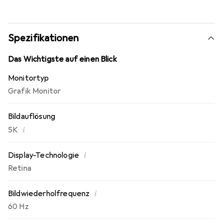
Bildaufbau sowie das elegante Design zu schätzen.
Spezifikationen
Das Wichtigste auf einen Blick
Monitortyp
Grafik Monitor
Bildauflösung
i
5K
i
Display-Technologie
Retina
i
Bildwiederholfrequenz
60 Hz