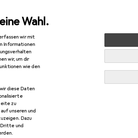
eine Wahl.
erfassen wir mit
 Multimedia
Peripherie
Stromversorgung
Ladegerät
en Informationen
ungsverhalten
en wir, um dir
funktionen wie den
wir diese Daten
onalisierte
eite zu
 auf unseren und
zuzeigen. Dazu
Dritte und
rden.