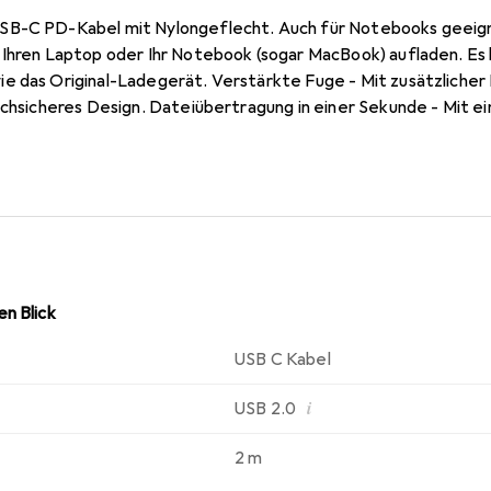
SB-C PD-Kabel mit Nylongeflecht. Auch für Notebooks geeig
 Ihren Laptop oder Ihr Notebook (sogar MacBook) aufladen. Es 
e das Original-Ladegerät. Verstärkte Fuge - Mit zusätzlicher
uchsicheres Design. Dateiübertragung in einer Sekunde - Mit ei
gkeit von ca. 480 Mbit/s können Sie 1 GB-Dateien in 30 Seku
chtert die Übertragung grosser Dateien.
n Blick
USB C Kabel
i
USB 2.0
2 m