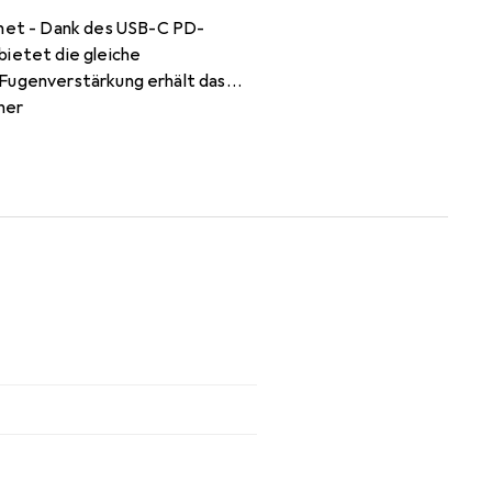
net - Dank des USB-C PD-
bietet die gleiche
 Fugenverstärkung erhält das
ner
nden übertragen. Auch die