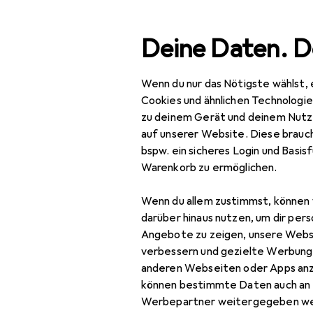
Suche
Deine Daten. D
Wenn du nur das Nötigste wählst, 
Navigation nach Kategorien
Gesamtsortiment
IT +
Gesamtsortiment
Cookies und ähnlichen Technologi
zu deinem Gerät und deinem Nutz
IT + Multimedia
auf unserer Website. Diese brauch
bspw. ein sicheres Login und Basis
Peripherie
Warenkorb zu ermöglichen.
Stromversorgung
Wenn du allem zustimmst, können 
Ladegeräte
darüber hinaus nutzen, um dir pers
Angebote zu zeigen, unsere Webs
Auto Adapter
verbessern und gezielte Werbung
anderen Webseiten oder Apps an
Universalladegerät
können bestimmte Daten auch an 
USB Kabel
Werbepartner weitergegeben we