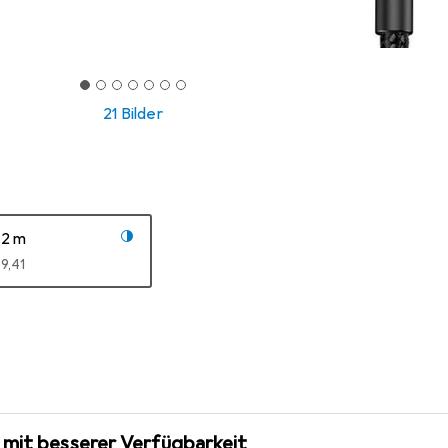
21 Bilder
2 m
EUR
9,41
 mit besserer Verfügbarkeit