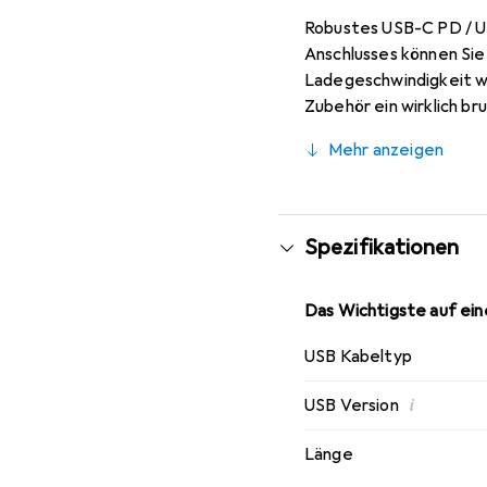
Robustes USB-C PD / U
Anschlusses können Sie
Ladegeschwindigkeit wi
Zubehör ein wirklich br
Übertragungsgeschwindi
Mehr anzeigen
Kabeltechnologie erlei
Spezifikationen
Das Wichtigste auf eine
USB Kabeltyp
i
USB Version
Länge