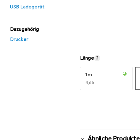
USB Ladegerät
Dazugehörig
Drucker
Länge
2
1 m
EUR
4,66
Mehr anzeigen
Ähnliche Produkte