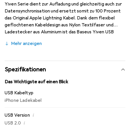
Yiven Serie dient zur Aufladung und gleichzeitig auch zur
Datensynchronisation und ersetzt somit zu 100 Prozent
das Original Apple Lightning Kabel. Dank dem flexibel
geflochtenen Kabeldesign aus Nylon Textilfaser und
Ladestecker aus Aluminium ist das Baseus Yiven USB
Lightning Kabel äusserst stabil, langlebig und designt, um
Mehr anzeigen
Kabelgewirr zu vermeiden, ohne die Flexibilität
einzuschränken.
Spezifikationen
Das Wichtigste auf einen Blick
USB Kabeltyp
iPhone Ladekabel
i
USB Version
i
USB 2.0