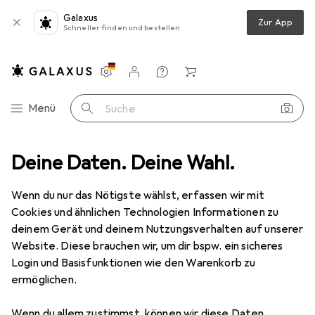
Galaxus
Zur App
Schneller finden und bestellen
Einstellungen
Kundenkonto
Vergleichslisten
Merklisten
Warenkorb
Navigation nach Kategorien
Menü
Suche
gung
Deine Daten. Deine Wahl.
Ladegeräte
USB Kabel
Baseus Yiven Series for Apple
Wenn du nur das Nötigste wählst, erfassen wir mit
Cookies und ähnlichen Technologien Informationen zu
20 Bilder
deinem Gerät und deinem Nutzungsverhalten auf unserer
Website. Diese brauchen wir, um dir bspw. ein sicheres
MENGENRABATT
Login und Basisfunktionen wie den Warenkorb zu
ermöglichen.
EUR
9,37
Spare
EUR
1,34
Baseus
Yiven Series for Apple
Wenn du allem zustimmst, können wir diese Daten