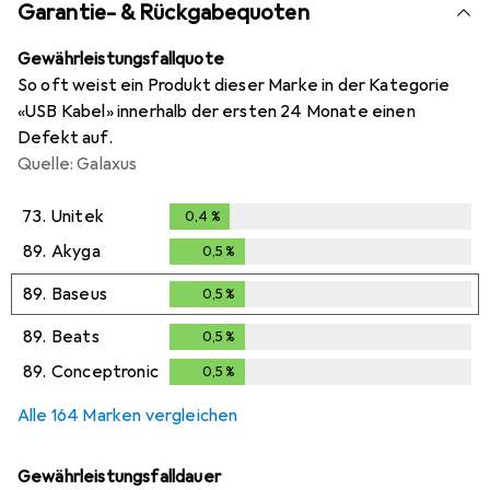
Garantie- & Rückgabequoten
Gewährleistungsfallquote
So oft weist ein Produkt dieser Marke in der Kategorie
«USB Kabel» innerhalb der ersten 24 Monate einen
Defekt auf.
Quelle: Galaxus
73.
Unitek
0,4
%
0,4
%
89.
Akyga
0,5
%
0,5
%
89.
Baseus
0,5
%
0,5
%
89.
Beats
0,5
%
0,5
%
89.
Conceptronic
0,5
%
0,5
%
Alle 164 Marken vergleichen
Gewährleistungsfalldauer