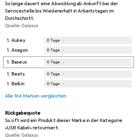
So lange dauert eine Abwicklung ab Ankunft bei der
Servicestelle bis Wiedererhalt in Arbeitstagen im
Durchschnitt.
Quelle: Galaxus
1.
Aukey
i
0
Tage
1.
Axagon
i
0
Tage
1.
Baseus
i
0
Tage
1.
Beats
i
0
Tage
1.
Belkin
i
0
Tage
Alle 164 Marken vergleichen
Rückgabequote
So oft wird ein Produkt dieser Marke in der Kategorie
«USB Kabel» retourniert.
Quelle: Galaxus