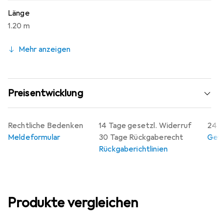
Länge
1.20 m
Mehr anzeigen
Preisentwicklung
Rechtliche Bedenken
14 Tage gesetzl. Widerruf
24 
Meldeformular
30 Tage Rückgaberecht
Gew
Rückgaberichtlinien
Produkte vergleichen