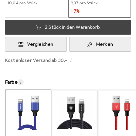
EUR
10,04
pro Stück
EUR
9,37
pro Stück
−
7
%
2 Stück in den Warenkorb
Vergleichen
Merken
i
Kostenloser Versand ab 30,–
Farbe
3