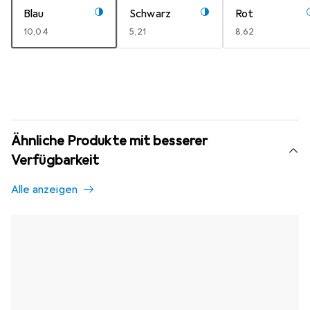
Blau
Schwarz
Rot
EUR
10,04
EUR
5,21
EUR
8,62
Ähnliche Produkte mit besserer
Verfügbarkeit
Alle anzeigen