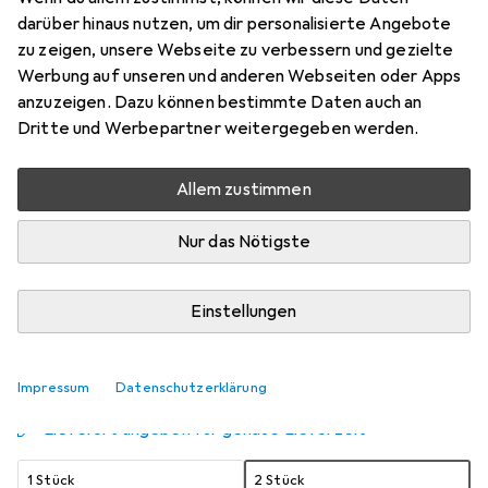
darüber hinaus nutzen, um dir personalisierte Angebote
1.20 m, USB 2.0
zu zeigen, unsere Webseite zu verbessern und gezielte
Preis in EUR inkl. MwSt.
Werbung auf unseren und anderen Webseiten oder Apps
anzuzeigen. Dazu können bestimmte Daten auch an
Schneller lieferbar
Dritte und Werbepartner weitergegeben werden.
Angebot für
EUR
11,90
Allem zustimmen
Marke
Bewertungen
Mehr von Baseus
154
Nur das Nötigste
Zwischen Do, 20.8. und Di, 25.8. geliefert
Einstellungen
Nur 2 Stück an Lager beim Lieferanten
Benachrichtigen, wenn schneller verfügbar
Impressum
Datenschutzerklärung
Lieferort angeben für genaue Lieferzeit
1 Stück
2 Stück