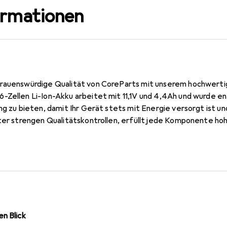
ormationen
rauenswürdige Qualität von CoreParts mit unserem hochwertig
-Zellen Li-Ion-Akku arbeitet mit 11,1V und 4,4Ah und wurde en
ng zu bieten, damit Ihr Gerät stets mit Energie versorgt ist und
nter strengen Qualitätskontrollen, erfüllt jede Komponente ho
nglebigkeit. Unterstützt von einer 12-monatigen Garantie bie
nsatz, da Sie in Nachhaltigkeit und Kosteneffizienz investieren
elfen Ihnen, teure Ersatzkäufe zu vermeiden, und ermöglichen e
E-Waste zu reduzieren und eine grünere Zukunft zu unterstüt
tierte Lösungen, die dem täglichen Gebrauch standhalten und 
n Blick