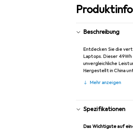
Produktinf
Beschreibung
Entdecken Sie die vert
Laptops. Dieser 49Wh 6
unvergleichliche Leistu
Hergestellt in China u
Zuverlässigkeit und La
Mehr anzeigen
Sicherheit bei jedem Ei
installierenden Teile h
Geräte zu verlängern, 
hochwertige, wertorien
Spezifikationen
bieten.
Das Wichtigste auf eine