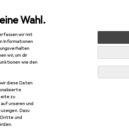
eine Wahl.
erfassen wir mit
 Zubehör
Notebook Stromversorgung
Notebook Akku
en Informationen
ungsverhalten
en wir, um dir
funktionen wie den
wir diese Daten
onalisierte
eite zu
 auf unseren und
zuzeigen. Dazu
Dritte und
rden.