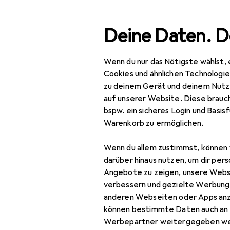
Suche
Deine Daten. D
Wenn du nur das Nötigste wählst, 
Navigation nach Kategorien
timent
IT + Multimedia
Notebooks + PCs
Notebook
Gesamtsortiment
Cookies und ähnlichen Technologi
zu deinem Gerät und deinem Nutz
IT + Multimedia
auf unserer Website. Diese brauch
bspw. ein sicheres Login und Basis
Notebooks + PCs
Warenkorb zu ermöglichen.
Notebook Zubehör
Wenn du allem zustimmst, können 
Notebook
darüber hinaus nutzen, um dir pers
Stromversorgung
Angebote zu zeigen, unsere Webs
verbessern und gezielte Werbung
Data + Video
anderen Webseiten oder Apps an
Adapter
können bestimmte Daten auch an 
Werbepartner weitergegeben we
Notebook Akku