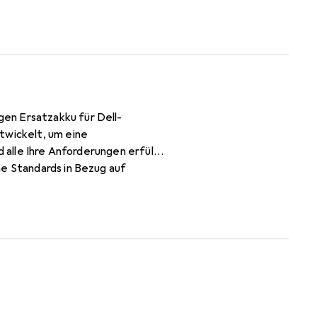
en Ersatzakku für Dell-
twickelt, um eine
 alle Ihre Anforderungen erfüllt.
he Standards in Bezug auf
ten Ihnen CoreParts-Produkte
. Unsere einfach zu
s Ihnen, die Lebensdauer Ihrer
zen. Wählen Sie CoreParts für
kontinuierliche Zuverlässigkeit