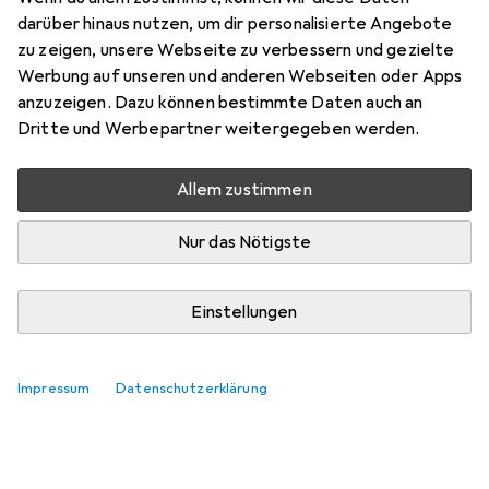
Preis in EUR inkl. MwSt.
darüber hinaus nutzen, um dir personalisierte Angebote
zu zeigen, unsere Webseite zu verbessern und gezielte
Marke
Bewertungen
Werbung auf unseren und anderen Webseiten oder Apps
Mehr von CoreParts
anzuzeigen. Dazu können bestimmte Daten auch an
Dritte und Werbepartner weitergegeben werden.
Mi, 12.8. geliefert
Allem zustimmen
Mehr als 10 Stück an Lager beim Lieferanten
Lieferort angeben für genaue Lieferzeit
Nur das Nötigste
In den Warenkorb
Einstellungen
Vergleichen
Merken
Impressum
Datenschutzerklärung
kostenloser Versand