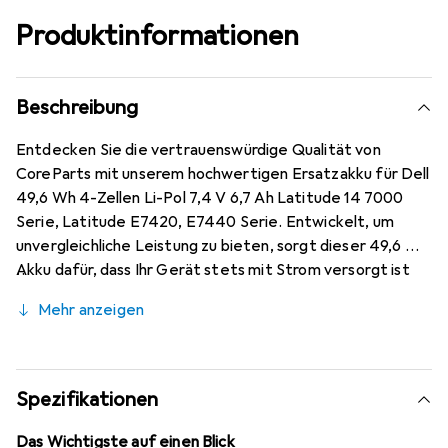
Produktinformationen
Beschreibung
Entdecken Sie die vertrauenswürdige Qualität von
CoreParts mit unserem hochwertigen Ersatzakku für Dell
49,6 Wh 4-Zellen Li-Pol 7,4 V 6,7 Ah Latitude 14 7000
Serie, Latitude E7420, E7440 Serie. Entwickelt, um
unvergleichliche Leistung zu bieten, sorgt dieser 49,6 Wh
Akku dafür, dass Ihr Gerät stets mit Strom versorgt ist
und bereit für alle Ihre Anforderungen. Hergestellt in
Mehr anzeigen
China mit strengen Qualitätskontrollen, erfüllt jede
Komponente hohe Standards für Zuverlässigkeit und
Langlebigkeit. Unterstützt von einer 12-monatigen
Garantie bieten Ihnen CoreParts-Produkte Vertrauen
Spezifikationen
bei jedem Einsatz, da Sie in Nachhaltigkeit und
Kosteneffizienz investieren. Unsere einfach zu
Das Wichtigste auf einen Blick