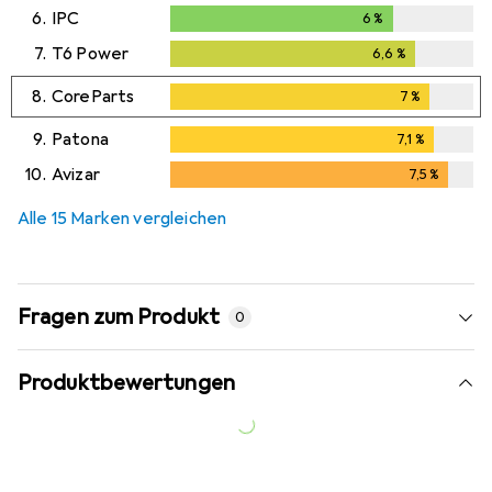
6.
IPC
6
%
6
%
7.
T6 Power
6,6
%
6,6
%
8.
CoreParts
7
%
7
%
9.
Patona
7,1
%
7,1
%
10.
Avizar
7,5
%
7,5
%
Alle 15 Marken vergleichen
Fragen zum Produkt
0
Produktbewertungen