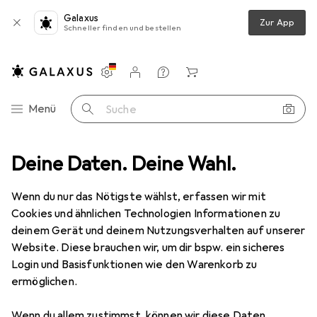
Galaxus
Zur App
Schneller finden und bestellen
Einstellungen
Kundenkonto
Vergleichslisten
Merklisten
Warenkorb
Navigation nach Kategorien
Menü
Suche
 Stromversorgung
Deine Daten. Deine Wahl.
Notebook Akku
CoreParts MBXDE-BA0005
Wenn du nur das Nötigste wählst, erfassen wir mit
Cookies und ähnlichen Technologien Informationen zu
4 Bilder
deinem Gerät und deinem Nutzungsverhalten auf unserer
Website. Diese brauchen wir, um dir bspw. ein sicheres
EUR
67,94
Login und Basisfunktionen wie den Warenkorb zu
CoreParts
MBXDE-BA0005
ermöglichen.
4 Zellen, 5200 mAh
Wenn du allem zustimmst, können wir diese Daten