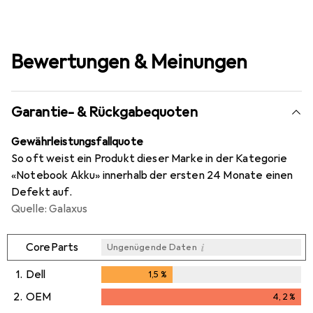
Bewertungen & Meinungen
Garantie- & Rückgabequoten
Gewährleistungsfallquote
So oft weist ein Produkt dieser Marke in der Kategorie
«Notebook Akku» innerhalb der ersten 24 Monate einen
Defekt auf.
Quelle: Galaxus
i
CoreParts
Ungenügende Daten
1.
Dell
1,5
%
1,5
%
2.
OEM
4,2
%
i
i
Ungenügende Daten
Ungenügende Daten