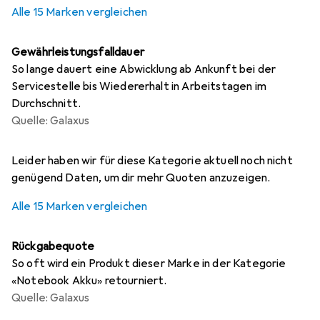
4,2
%
Alle 15 Marken vergleichen
Gewährleistungsfalldauer
So lange dauert eine Abwicklung ab Ankunft bei der
Servicestelle bis Wiedererhalt in Arbeitstagen im
Durchschnitt.
Quelle: Galaxus
i
i
i
i
i
Ungenügende Daten
Ungenügende Daten
Ungenügende Daten
Ungenügende Daten
Ungenügende Daten
Leider haben wir für diese Kategorie aktuell noch nicht
genügend Daten, um dir mehr Quoten anzuzeigen.
Alle 15 Marken vergleichen
Rückgabequote
So oft wird ein Produkt dieser Marke in der Kategorie
«Notebook Akku» retourniert.
Quelle: Galaxus