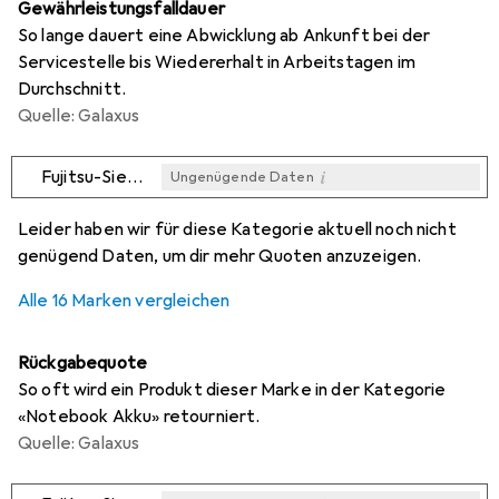
Gewährleistungsfalldauer
So lange dauert eine Abwicklung ab Ankunft bei der
Servicestelle bis Wiedererhalt in Arbeitstagen im
Durchschnitt.
Quelle: Galaxus
i
Fujitsu-Siemens
Ungenügende Daten
i
i
i
i
Ungenügende Daten
Ungenügende Daten
Ungenügende Daten
Ungenügende Daten
Leider haben wir für diese Kategorie aktuell noch nicht
genügend Daten, um dir mehr Quoten anzuzeigen.
Alle 16 Marken vergleichen
Rückgabequote
So oft wird ein Produkt dieser Marke in der Kategorie
«Notebook Akku» retourniert.
Quelle: Galaxus