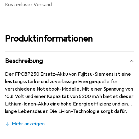
kostenloser Versand
Produktinformationen
Beschreibung
Der FPCBP250 Ersatz-Akku von Fujitsu-Siemens ist eine
leistungsstarke und zuverlässige Energiequelle für
verschiedene Notebook-Modelle. Mit einer Spannung von
10,8 Volt und einer Kapazität von 5200 mAh bietet dieser
Lithium-Ionen-Akku eine hohe Energieeffizienz und eine
lange Lebensdauer. Die Li-Ion-Technologie sorgt dafür,
dass der Akku keinen Memory-Effekt aufweist, was
Mehr anzeigen
bedeutet, dass er jederzeit aufgeladen werden kann,
ohne die Gesamtleistung zu beeinträchtigen. Der