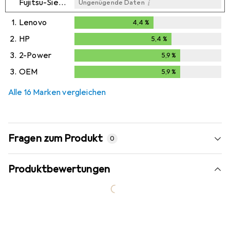
i
Fujitsu-Siemens
Ungenügende Daten
1.
Lenovo
4,4
%
4,4
%
2.
HP
5,4
%
5,4
%
3.
2-Power
5,9
%
5,9
%
3.
OEM
5,9
%
5,9
%
Alle 16 Marken vergleichen
Fragen zum Produkt
0
Produktbewertungen