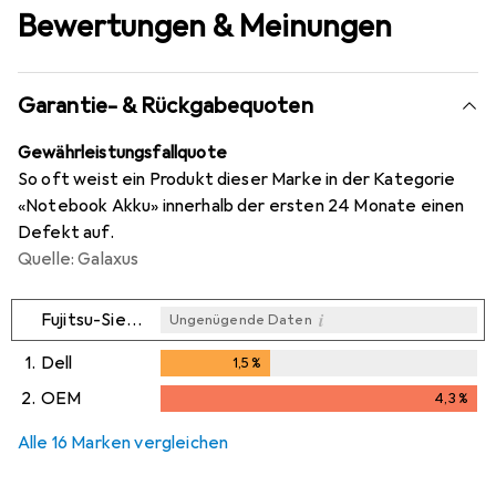
Bewertungen & Meinungen
Garantie- & Rückgabequoten
Gewährleistungsfallquote
So oft weist ein Produkt dieser Marke in der Kategorie
«Notebook Akku» innerhalb der ersten 24 Monate einen
Defekt auf.
Quelle: Galaxus
i
Fujitsu-Siemens
Ungenügende Daten
1.
Dell
1,5
%
1,5
%
2.
OEM
4,3
%
i
i
Ungenügende Daten
Ungenügende Daten
4,3
%
Alle 16 Marken vergleichen