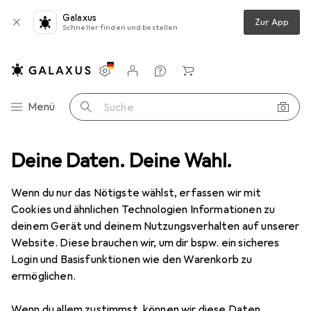
Galaxus
Zur App
Schneller finden und bestellen
Einstellungen
Kundenkonto
Vergleichslisten
Merklisten
Warenkorb
Navigation nach Kategorien
Menü
Suche
 Stromversorgung
Deine Daten. Deine Wahl.
Notebook Akku
Fujitsu-Siemens FPCBP250
Wenn du nur das Nötigste wählst, erfassen wir mit
Cookies und ähnlichen Technologien Informationen zu
6 Bilder
deinem Gerät und deinem Nutzungsverhalten auf unserer
Website. Diese brauchen wir, um dir bspw. ein sicheres
EUR
62,86
Login und Basisfunktionen wie den Warenkorb zu
Fujitsu-Siemens
FPCBP250
ermöglichen.
5200 mAh
Wenn du allem zustimmst, können wir diese Daten