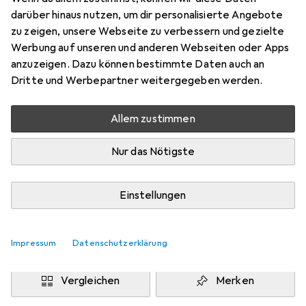
Preis in EUR inkl. MwSt.
darüber hinaus nutzen, um dir personalisierte Angebote
zu zeigen, unsere Webseite zu verbessern und gezielte
Marke
Bewertungen
Werbung auf unseren und anderen Webseiten oder Apps
Mehr von Fujitsu-
anzuzeigen. Dazu können bestimmte Daten auch an
Siemens
Dritte und Werbepartner weitergegeben werden.
Allem zustimmen
Zwischen Di, 11.8. und Mi, 12.8. geliefert
8 Stück an Lager beim Drittanbieter
Nur das Nötigste
Lieferort angeben für genaue Lieferzeit
i
Angebot von
Einstellungen
Akkushop.de
DE
In den Warenkorb
Impressum
Datenschutzerklärung
Vergleichen
Merken