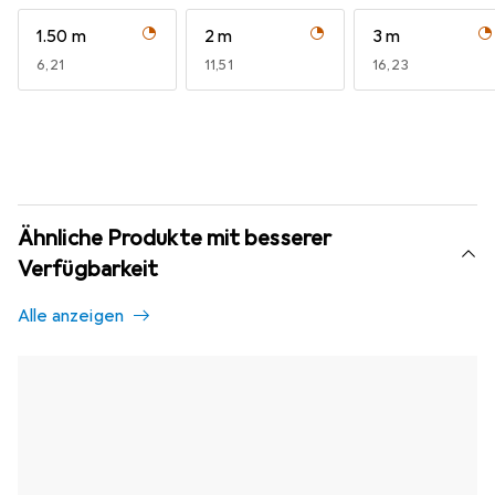
1.50 m
2 m
3 m
EUR
6,21
EUR
11,51
EUR
16,23
Ähnliche Produkte mit besserer
Verfügbarkeit
Alle anzeigen