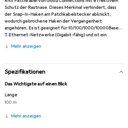
RNS Patchkabel von Good Connections mit effektivem
Schutz der Rastnase. Dieses Merkmal verhindert, dass
der Snap-In-Haken am Patchkabelstecker abknickt,
wodurch gebrochene Haken der Vergangenheit
angehören. Es ist geeignet für 10/100/1000/10000Base-
T Ethernet-Netzwerke (Gigabit-fähig) und ist ein
600MHz-Kabel, das gemäss den Cat.7
Mehr anzeigen
Rohkabelspezifikationen hergestellt wurde. Das Kabel
hat RJ45-Stecker auf beiden Seiten und ist S/FTP
(Schirmfolie + Geflecht) mit PIMF (Drähte in Paaren in
Metallfolie). Es verfügt über Kupferdrähte, die 1:1 gemäss
Spezifikationen
EIA/TIA-568B zugeordnet sind, und vergoldete
Kontaktflächen. Dieses Kabel ist kompatibel mit
Das Wichtigste auf einen Blick
verschiedenen Geräten wie Patchpanels, Switches,
Länge
Routern und Modems mit RJ45-Anschlüssen.
100 m
Mehr anzeigen