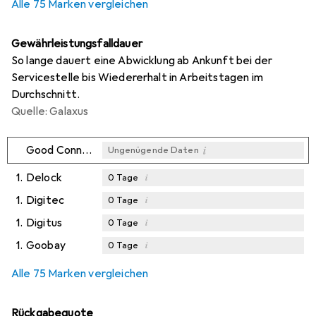
Alle 75 Marken vergleichen
Gewährleistungsfalldauer
So lange dauert eine Abwicklung ab Ankunft bei der
Servicestelle bis Wiedererhalt in Arbeitstagen im
Durchschnitt.
Quelle: Galaxus
i
Good Connections
Ungenügende Daten
1.
Delock
i
0
Tage
1.
Digitec
i
0
Tage
1.
Digitus
i
0
Tage
1.
Goobay
i
0
Tage
Alle 75 Marken vergleichen
Rückgabequote