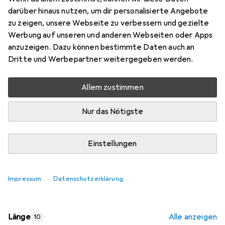
S/FTP, 100 m
darüber hinaus nutzen, um dir personalisierte Angebote
zu zeigen, unsere Webseite zu verbessern und gezielte
Werbung auf unseren und anderen Webseiten oder Apps
Marke
Bewertungen
anzuzeigen. Dazu können bestimmte Daten auch an
Mehr von Good
16
Dritte und Werbepartner weitergegeben werden.
Connections
Allem zustimmen
Aktuell nicht lieferbar
Nur das Nötigste
Benachrichtigen, wenn lieferbar
Einstellungen
Vergleichen
Merken
Impressum
Datenschutzerklärung
i
Kostenloser Versand ab 30,–
Länge
Alle anzeigen
10