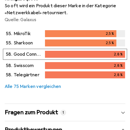
So oft wird ein Produkt dieser Marke in der Kategorie
«Netzwerkkabel» retourniert.
Quelle: Galaxus
55.
MikroTik
2,5
%
2,5
%
55.
Sharkoon
2,5
%
2,5
%
58.
Good Connections
2,8
%
2,8
%
58.
Swisscom
2,8
%
2,8
%
58.
Telegärtner
2,8
%
2,8
%
Alle 75 Marken vergleichen
Fragen zum Produkt
1
Produktbewertungen