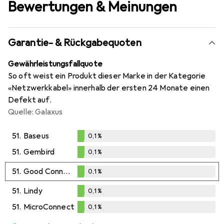
Bewertungen & Meinungen
Garantie- & Rückgabequoten
Gewährleistungsfallquote
So oft weist ein Produkt dieser Marke in der Kategorie
«Netzwerkkabel» innerhalb der ersten 24 Monate einen
Defekt auf.
Quelle: Galaxus
51.
Baseus
0,1
%
0,1
%
51.
Gembird
0,1
%
0,1
%
51.
Good Connections
0,1
%
0,1
%
51.
Lindy
0,1
%
0,1
%
51.
MicroConnect
0,1
%
0,1
%