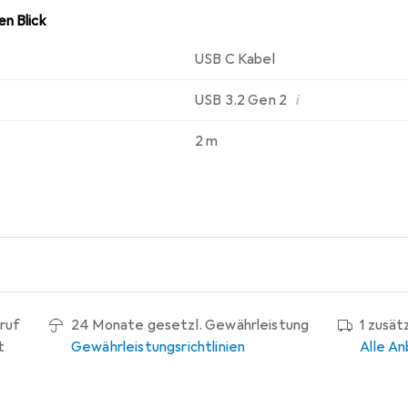
n Blick
USB C Kabel
i
USB 3.2 Gen 2
2 m
ruf
24 Monate gesetzl. Gewährleistung
1 zusät
t
Gewährleistungsrichtlinien
Alle An