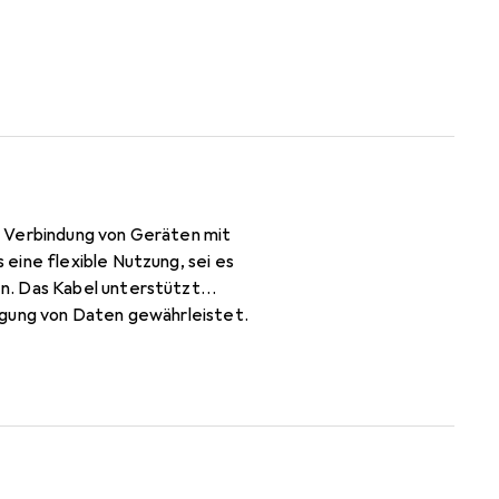
ie Verbindung von Geräten mit
eine flexible Nutzung, sei es
n. Das Kabel unterstützt
agung von Daten gewährleistet.
adeleistung von bis zu 5 Ampere
ragung und minimieren
Lösung für alle, die eine