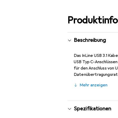
Produktinf
Beschreibung
Das InLine USB 3.1 Kabe
USB Typ C-Anschlüssen 
für den Anschluss von 
Datenübertragungsraten
Darüber hinaus ist es 
Mehr anzeigen
ermöglicht. Die abgesc
Störungen, was die Leis
leistungsstarke und zu
Spezifikationen