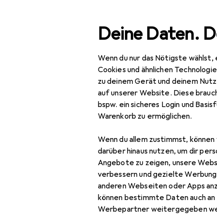
Suche
Deine Daten. D
Wenn du nur das Nötigste wählst, 
Navigation nach Kategorien
Gesamtsortiment
IT + Multimedia
Pe
Gesamtsortiment
Cookies und ähnlichen Technologi
zu deinem Gerät und deinem Nutz
IT + Multimedia
auf unserer Website. Diese brauch
bspw. ein sicheres Login und Basis
Peripherie
Warenkorb zu ermöglichen.
Stromversorgung
Wenn du allem zustimmst, können 
Ladegeräte
darüber hinaus nutzen, um dir pers
Angebote zu zeigen, unsere Webs
Auto Adapter
verbessern und gezielte Werbung
anderen Webseiten oder Apps an
Universalladegerät
können bestimmte Daten auch an 
USB Kabel
Werbepartner weitergegeben we