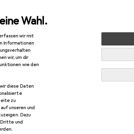
eine Wahl.
erfassen wir mit
ripherie
Stromversorgung
Ladegeräte
USB Kabel
en Informationen
ungsverhalten
en wir, um dir
funktionen wie den
wir diese Daten
onalisierte
eite zu
 auf unseren und
zuzeigen. Dazu
Dritte und
rden.