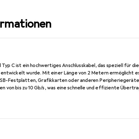
ormationen
l Typ C ist ein hochwertiges Anschlusskabel, das speziell für d
entwickelt wurde. Mit einer Länge von 2 Metern ermöglicht es 
USB-Festplatten, Grafikkarten oder anderen Peripheriegeräte
 von bis zu 10 Gb/s, was eine schnelle und effiziente Übertr
mit der USB Power Delivery-Technologie kompatibel, die eine L
hirmten Koaxialadern sorgen für eine zuverlässige Signalübert
tung des Kabels weiter optimiert. Dieses Kabel ist eine ideale 
verlässige Verbindung benötigen.