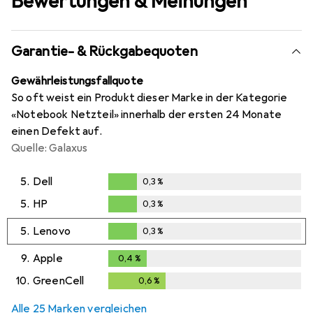
Bewertungen & Meinungen
Garantie- & Rückgabequoten
Gewährleistungsfallquote
So oft weist ein Produkt dieser Marke in der Kategorie
«Notebook Netzteil» innerhalb der ersten 24 Monate
einen Defekt auf.
Quelle: Galaxus
5.
Dell
0,3
%
0,3
%
5.
HP
0,3
%
0,3
%
5.
Lenovo
0,3
%
0,3
%
9.
Apple
0,4
%
0,4
%
10.
GreenCell
0,6
%
0,6
%
Alle 25 Marken vergleichen