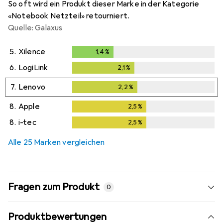
So oft wird ein Produkt dieser Marke in der Kategorie
«Notebook Netzteil» retourniert.
Quelle: Galaxus
5.
Xilence
1,4
%
1,4
%
6.
LogiLink
2,1
%
2,1
%
7.
Lenovo
2,2
%
2,2
%
8.
Apple
2,5
%
2,5
%
8.
i-tec
2,5
%
2,5
%
Alle 25 Marken vergleichen
Fragen zum Produkt
0
Produktbewertungen