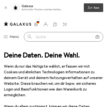
Galaxus
Zur App
Schneller finden und bestellen
Einstellungen
Kundenkonto
Vergleichslisten
Merklisten
Warenkorb
Navigation nach Kategorien
Menü
Suche
Stromversorgung
Deine Daten. Deine Wahl.
Notebook Netzteil
Lenovo 45N0364 power
Wenn du nur das Nötigste wählst, erfassen wir mit
Cookies und ähnlichen Technologien Informationen zu
1 Bild
deinem Gerät und deinem Nutzungsverhalten auf unserer
EUR
87,09
Website. Diese brauchen wir, um dir bspw. ein sicheres
Lenovo
45N0364 power
Login und Basisfunktionen wie den Warenkorb zu
ermöglichen.
135 W
Wenn du allem zustimmst, können wir diese Daten
Preis in EUR inkl. MwSt.