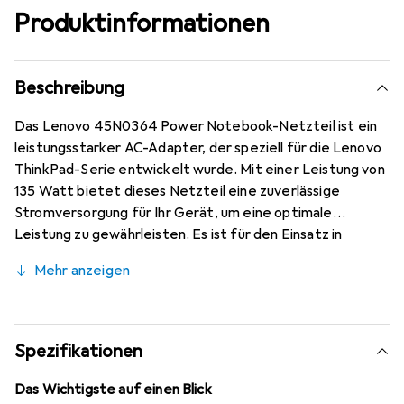
Produktinformationen
Beschreibung
Das Lenovo 45N0364 Power Notebook-Netzteil ist ein
leistungsstarker AC-Adapter, der speziell für die Lenovo
ThinkPad-Serie entwickelt wurde. Mit einer Leistung von
135 Watt bietet dieses Netzteil eine zuverlässige
Stromversorgung für Ihr Gerät, um eine optimale
Leistung zu gewährleisten. Es ist für den Einsatz in
verschiedenen Spannungsbereichen von 100 bis 240 V
Mehr anzeigen
geeignet, was es ideal für den internationalen Einsatz
macht. Das schlanke Design des Adapters ermöglicht
eine einfache Handhabung und einen platzsparenden
Transport. Hergestellt in Japan, steht dieses Netzteil
Spezifikationen
für Qualität und Langlebigkeit, die den Anforderungen
moderner Nutzer gerecht werden.
Das Wichtigste auf einen Blick