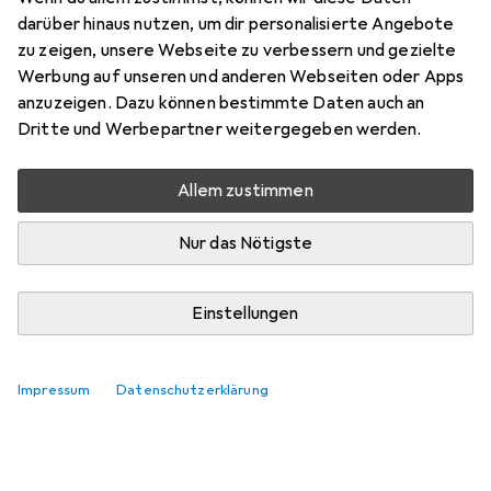
darüber hinaus nutzen, um dir personalisierte Angebote
zu zeigen, unsere Webseite zu verbessern und gezielte
Marke
Bewertungen
Werbung auf unseren und anderen Webseiten oder Apps
Mehr von Lenovo
anzuzeigen. Dazu können bestimmte Daten auch an
Dritte und Werbepartner weitergegeben werden.
Do, 13.8. geliefert
Nur 4 Stück an Lager beim Lieferanten
Allem zustimmen
Lieferort angeben für genaue Lieferzeit
Nur das Nötigste
In den Warenkorb
Einstellungen
Vergleichen
Merken
Impressum
Datenschutzerklärung
kostenloser Versand