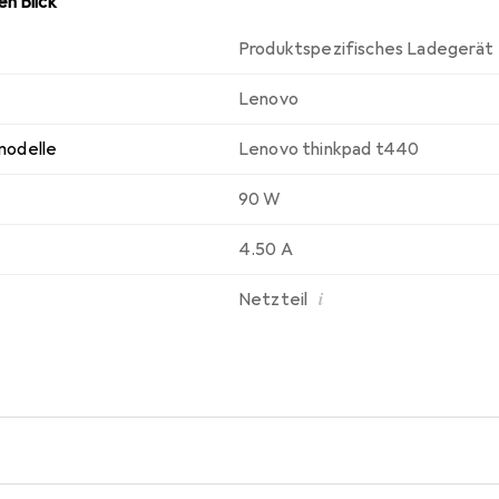
n Blick
Produktspezifisches Ladegerät
Lenovo
modelle
Lenovo thinkpad t440
90 W
4.50 A
i
Netzteil