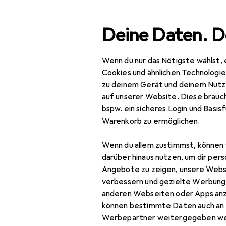
Suche
Deine Daten. D
Wenn du nur das Nötigste wählst, 
Navigation nach Kategorien
Gesamtsortiment
IT + Multimedia
Gesamtsortiment
Cookies und ähnlichen Technologi
zu deinem Gerät und deinem Nutz
IT + Multimedia
auf unserer Website. Diese brauch
bspw. ein sicheres Login und Basis
Notebooks + PCs
Warenkorb zu ermöglichen.
Notebook Zubehör
Wenn du allem zustimmst, können 
Notebook
darüber hinaus nutzen, um dir pers
Stromversorgung
Angebote zu zeigen, unsere Webs
verbessern und gezielte Werbung
Data + Video
anderen Webseiten oder Apps an
Adapter
können bestimmte Daten auch an 
Werbepartner weitergegeben we
Notebook Akku