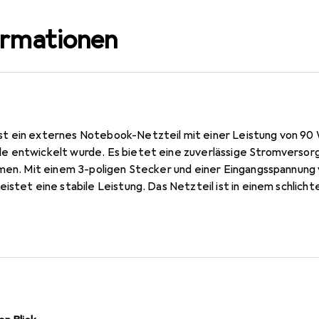
ormationen
 ein externes Notebook-Netzteil mit einer Leistung von 90 W
 entwickelt wurde. Es bietet eine zuverlässige Stromversorgu
men. Mit einem 3-poligen Stecker und einer Eingangsspannung v
istet eine stabile Leistung. Das Netzteil ist in einem schlich
ine kompakte Bauweise aus, die eine einfache Handhabung und L
alle, die ihre Lenovo ThinkPad Laptops effizient betreiben mö