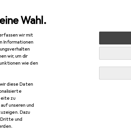
eine Wahl.
erfassen wir mit
Notebooks + PCs
Notebook Zubehör
Notebook Strom
en Informationen
ungsverhalten
en wir, um dir
funktionen wie den
wir diese Daten
onalisierte
eite zu
 auf unseren und
zuzeigen. Dazu
Dritte und
rden.