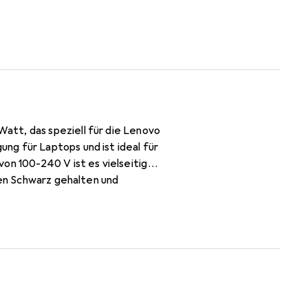
att, das speziell für die Lenovo
ng für Laptops und ist ideal für
on 100-240 V ist es vielseitig
ten Schwarz gehalten und
agerung ermöglicht. Es ist ein
chten.