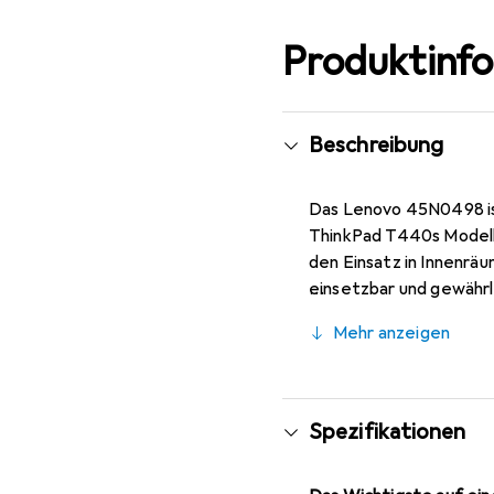
Produktinf
Beschreibung
Das Lenovo 45N0498 ist
ThinkPad T440s Modelle
den Einsatz in Innenräu
einsetzbar und gewährle
zeichnet sich durch se
Mehr anzeigen
wichtiges Zubehör für 
Spezifikationen