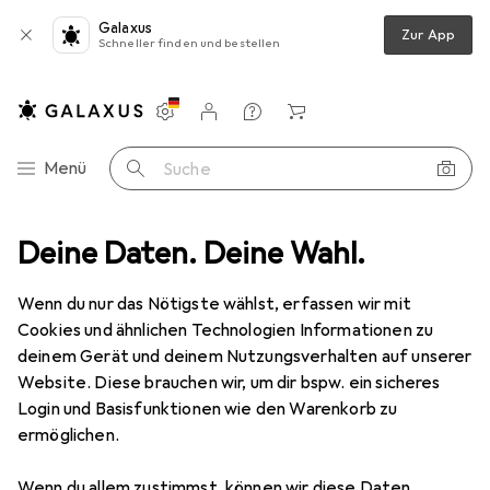
Galaxus
Zur App
Schneller finden und bestellen
Einstellungen
Kundenkonto
Vergleichslisten
Merklisten
Warenkorb
Navigation nach Kategorien
Menü
Suche
ook Ständer
Deine Daten. Deine Wahl.
LogiLink Notebook-Aluminiumständer 11-15", max. 5kg
Wenn du nur das Nötigste wählst, erfassen wir mit
Cookies und ähnlichen Technologien Informationen zu
13 Bilder
deinem Gerät und deinem Nutzungsverhalten auf unserer
Website. Diese brauchen wir, um dir bspw. ein sicheres
EUR
24,99
Login und Basisfunktionen wie den Warenkorb zu
LogiLink
Notebook-Aluminiumständer
ermöglichen.
11-15", max. 5kg
Wenn du allem zustimmst, können wir diese Daten