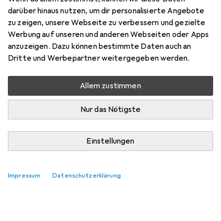
Preis in EUR inkl. MwSt.
darüber hinaus nutzen, um dir personalisierte Angebote
zu zeigen, unsere Webseite zu verbessern und gezielte
Marke
Bewertungen
Werbung auf unseren und anderen Webseiten oder Apps
Mehr von LogiLink
3
anzuzeigen. Dazu können bestimmte Daten auch an
Dritte und Werbepartner weitergegeben werden.
Zwischen Di, 11.8. und Do, 13.8. geliefert
Allem zustimmen
Nur 3 Stück an Lager beim Lieferanten
Lieferort angeben für genaue Lieferzeit
Nur das Nötigste
In den Warenkorb
Einstellungen
Vergleichen
Merken
Impressum
Datenschutzerklärung
i
Kostenloser Versand ab 30,–