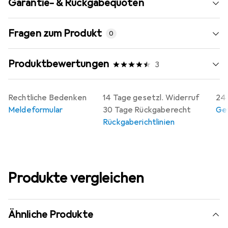
Garantie- & Rückgabequoten
Fragen zum Produkt
0
Produktbewertungen
3
Rechtliche Bedenken
14 Tage gesetzl. Widerruf
24 
Meldeformular
30 Tage Rückgaberecht
Gew
Rückgaberichtlinien
Produkte vergleichen
Ähnliche Produkte