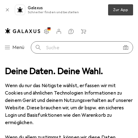
Galaxus
Zur App
Schneller finden und bestellen
Einstellungen
Kundenkonto
Vergleichslisten
Merklisten
Warenkorb
Navigation nach Kategorien
Menü
Suche
ok Hüllen + Schutz
Deine Daten. Deine Wahl.
Notebooktasche
Noreve Lederschutzhülle
Wenn du nur das Nötigste wählst, erfassen wir mit
Cookies und ähnlichen Technologien Informationen zu
9 Bilder
deinem Gerät und deinem Nutzungsverhalten auf unserer
Website. Diese brauchen wir, um dir bspw. ein sicheres
EUR
159,–
Login und Basisfunktionen wie den Warenkorb zu
Noreve
Lederschutzhülle
ermöglichen.
10", Microsoft
Wenn du allem zustimmst, können wir diese Daten