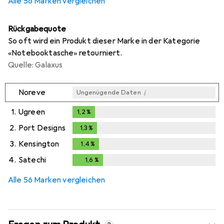
Alle 56 Marken vergleichen
Rückgabequote
So oft wird ein Produkt dieser Marke in der Kategorie
«Notebooktasche» retourniert.
Quelle: Galaxus
i
Noreve
Ungenügende Daten
1.
Ugreen
1,2
%
1,2
%
2.
Port Designs
1,3
%
1,3
%
3.
Kensington
1,4
%
1,4
%
4.
Satechi
1,6
%
1,6
%
Alle 56 Marken vergleichen