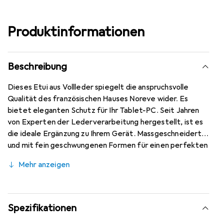
Produktinformationen
Beschreibung
Dieses Etui aus Vollleder spiegelt die anspruchsvolle
Qualität des französischen Hauses Noreve wider. Es
bietet eleganten Schutz für Ihr Tablet-PC. Seit Jahren
von Experten der Lederverarbeitung hergestellt, ist es
die ideale Ergänzung zu Ihrem Gerät. Massgeschneidert
und mit fein geschwungenen Formen für einen perfekten
Sitz. Ein elegantes Accessoire und das ideale Gewand für
Mehr anzeigen
Ihr Tablet-PC. Die Marke Noreve ist international für ihre
hochwertigen Produkte bekannt und stets eine gute
Wahl für den anspruchsvollen Kunden. Elegante
handgefertigte Schutzhülle aus hochwertigem Leder.
Spezifikationen
Handwerkliche Qualitätsfertigung. Stabiler und