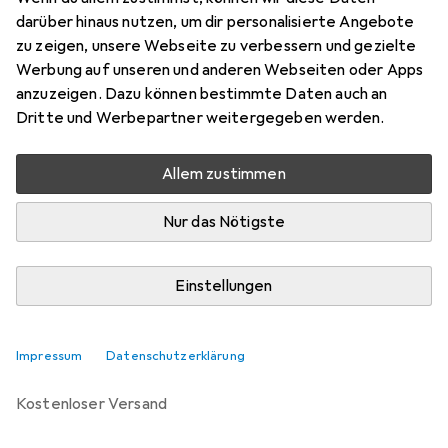
Preis in EUR inkl. MwSt.
darüber hinaus nutzen, um dir personalisierte Angebote
zu zeigen, unsere Webseite zu verbessern und gezielte
Marke
Bewertungen
Werbung auf unseren und anderen Webseiten oder Apps
Mehr von Noreve
16
anzuzeigen. Dazu können bestimmte Daten auch an
Dritte und Werbepartner weitergegeben werden.
Zwischen Mo, 14.9. und Di, 29.9. geliefert
Allem zustimmen
Benachrichtigen, wenn schneller verfügbar
Nur das Nötigste
Lieferort angeben für genaue Lieferzeit
Einstellungen
In den Warenkorb
Vergleichen
Merken
Impressum
Datenschutzerklärung
kostenloser Versand