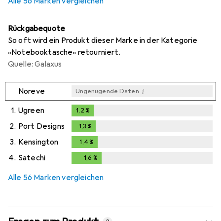
Alle 56 Marken vergleichen
Rückgabequote
So oft wird ein Produkt dieser Marke in der Kategorie
«Notebooktasche» retourniert.
Quelle: Galaxus
i
Noreve
Ungenügende Daten
1.
Ugreen
1,2
%
1,2
%
2.
Port Designs
1,3
%
1,3
%
3.
Kensington
1,4
%
1,4
%
4.
Satechi
1,6
%
1,6
%
Alle 56 Marken vergleichen