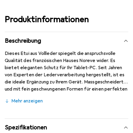
Produktinformationen
Beschreibung
Dieses Etui aus Vollleder spiegelt die anspruchsvolle
Qualität des französischen Hauses Noreve wider. Es
bietet eleganten Schutz für Ihr Tablet-PC. Seit Jahren
von Experten der Lederverarbeitung hergestellt, ist es
die ideale Ergänzung zu Ihrem Gerät. Massgeschneidert
und mit fein geschwungenen Formen für einen perfekten
Sitz. Ein elegantes Accessoire und das ideale Gewand für
Mehr anzeigen
Ihr Tablet-PC. Die Marke Noreve ist international für ihre
hochwertigen Produkte bekannt und ist stets eine gute
Wahl für den anspruchsvollen Kunden. Elegante
handgefertigte Schutzhülle aus hochwertigem Leder.
Spezifikationen
Handwerkliche Qualitätsfertigung. Stabiler und