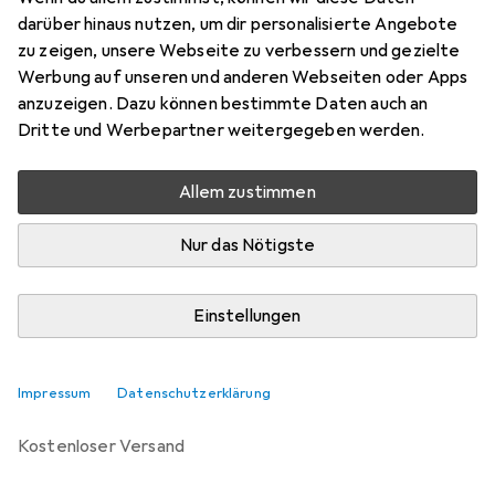
Preis in EUR inkl. MwSt.
darüber hinaus nutzen, um dir personalisierte Angebote
zu zeigen, unsere Webseite zu verbessern und gezielte
Marke
Bewertungen
Werbung auf unseren und anderen Webseiten oder Apps
Mehr von Noreve
16
anzuzeigen. Dazu können bestimmte Daten auch an
Dritte und Werbepartner weitergegeben werden.
Zwischen Mo, 28.9. und Sa, 10.10. geliefert
Allem zustimmen
Benachrichtigen, wenn schneller verfügbar
Nur das Nötigste
Lieferort angeben für genaue Lieferzeit
Einstellungen
In den Warenkorb
Vergleichen
Merken
Impressum
Datenschutzerklärung
kostenloser Versand