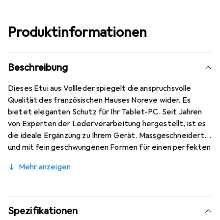
Produktinformationen
Beschreibung
Dieses Etui aus Vollleder spiegelt die anspruchsvolle
Qualität des französischen Hauses Noreve wider. Es
bietet eleganten Schutz für Ihr Tablet-PC. Seit Jahren
von Experten der Lederverarbeitung hergestellt, ist es
die ideale Ergänzung zu Ihrem Gerät. Massgeschneidert
und mit fein geschwungenen Formen für einen perfekten
Sitz. Ein elegantes Accessoire und das ideale Gewand für
Mehr anzeigen
Ihr Tablet-PC. Die Marke Noreve ist international für ihre
hochwertigen Produkte bekannt und stets eine gute
Wahl für den anspruchsvollen Kunden.
Spezifikationen