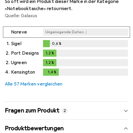
So oft wird ein Produkt dieser Marke in der Kategorie
«Notebooktasche» retourniert.
Quelle: Galaxus
i
Noreve
Ungenügende Daten
1.
Sigel
0,6
%
0,6
%
2.
Port Designs
1,2
%
1,2
%
2.
Ugreen
1,2
%
1,2
%
4.
Kensington
1,4
%
1,4
%
Alle 57 Marken vergleichen
Fragen zum Produkt
2
Produktbewertungen