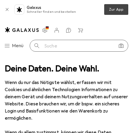
Galaxus
Zur App
Schneller finden und bestellen
Einstellungen
Kundenkonto
Vergleichslisten
Merklisten
Warenkorb
Navigation nach Kategorien
Menü
Suche
ok Hüllen + Schutz
Deine Daten. Deine Wahl.
Notebooktasche
Noreve Lederschutzhülle
Wenn du nur das Nötigste wählst, erfassen wir mit
Cookies und ähnlichen Technologien Informationen zu
2 Bilder
deinem Gerät und deinem Nutzungsverhalten auf unserer
Website. Diese brauchen wir, um dir bspw. ein sicheres
EUR
159,–
Login und Basisfunktionen wie den Warenkorb zu
Noreve
Lederschutzhülle
ermöglichen.
12.30", Microsoft
Wenn du allem zustimmst, können wir diese Daten