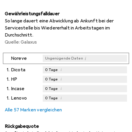
Gewährleistungsfalldauer
So lange dauert eine Abwicklung ab Ankunft bei der
Servicestelle bis Wiedererhalt in Arbeitstagen im
Durchschnitt.
Quelle: Galaxus
i
Noreve
Ungenügende Daten
1.
Dicota
i
0
Tage
1.
HP
i
0
Tage
1.
Incase
i
0
Tage
1.
Lenovo
i
0
Tage
Alle 57 Marken vergleichen
Rückgabequote