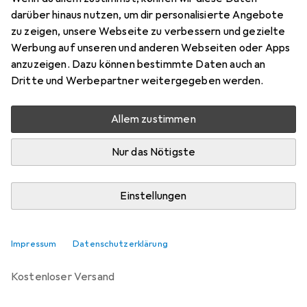
Preis in EUR inkl. MwSt.
darüber hinaus nutzen, um dir personalisierte Angebote
zu zeigen, unsere Webseite zu verbessern und gezielte
Marke
Bewertungen
Werbung auf unseren und anderen Webseiten oder Apps
Mehr von Noreve
16
anzuzeigen. Dazu können bestimmte Daten auch an
Dritte und Werbepartner weitergegeben werden.
Zwischen Mi, 16.9. und Mi, 30.9. geliefert
Allem zustimmen
Benachrichtigen, wenn schneller verfügbar
Nur das Nötigste
Lieferort angeben für genaue Lieferzeit
Einstellungen
In den Warenkorb
Vergleichen
Merken
Impressum
Datenschutzerklärung
kostenloser Versand