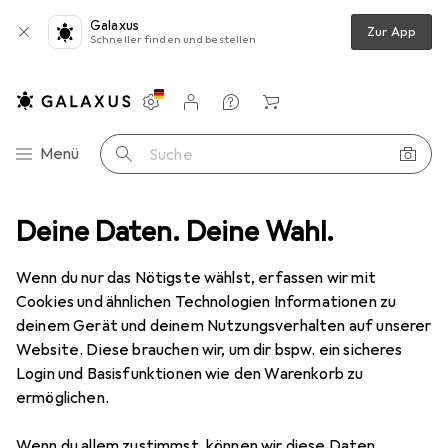
Galaxus
Zur App
Schneller finden und bestellen
Einstellungen
Kundenkonto
Vergleichslisten
Merklisten
Warenkorb
Navigation nach Kategorien
Menü
Suche
ok Hüllen + Schutz
Deine Daten. Deine Wahl.
Notebooktasche
Noreve Lederschutzhülle
Wenn du nur das Nötigste wählst, erfassen wir mit
Cookies und ähnlichen Technologien Informationen zu
2 Bilder
deinem Gerät und deinem Nutzungsverhalten auf unserer
Website. Diese brauchen wir, um dir bspw. ein sicheres
−6%
Login und Basisfunktionen wie den Warenkorb zu
ermöglichen.
EUR
159,–
statt
EUR
169,–
Noreve
Lederschutzhülle
Wenn du allem zustimmst, können wir diese Daten