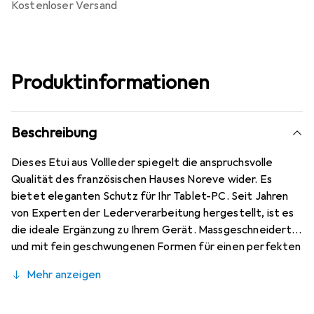
kostenloser Versand
Produktinformationen
Beschreibung
Dieses Etui aus Vollleder spiegelt die anspruchsvolle
Qualität des französischen Hauses Noreve wider. Es
bietet eleganten Schutz für Ihr Tablet-PC. Seit Jahren
von Experten der Lederverarbeitung hergestellt, ist es
die ideale Ergänzung zu Ihrem Gerät. Massgeschneidert
und mit fein geschwungenen Formen für einen perfekten
Sitz. Ein elegantes Accessoire und das ideale Gewand für
Mehr anzeigen
Ihr Tablet-PC. Die Marke Noreve ist international für ihre
hochwertigen Produkte bekannt und stets eine gute