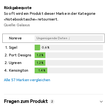
Rückgabequote
So oft wird ein Produkt dieser Marke in der Kategorie
«Notebooktasche» retourniert.
Quelle: Galaxus
i
Noreve
Ungenügende Daten
1.
Sigel
0,6
%
0,6
%
2.
Port Designs
1,2
%
1,2
%
2.
Ugreen
1,2
%
1,2
%
4.
Kensington
1,4
%
1,4
%
Alle 57 Marken vergleichen
Fragen zum Produkt
2