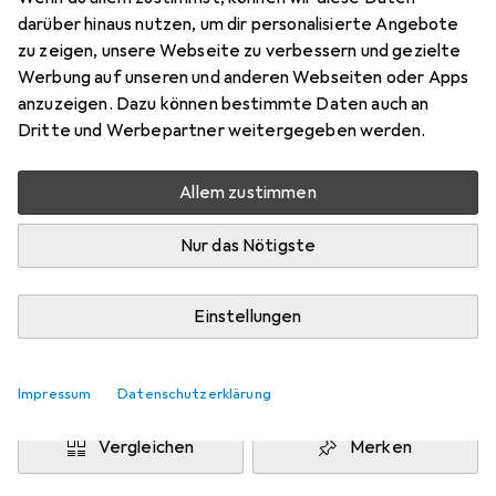
darüber hinaus nutzen, um dir personalisierte Angebote
12.30", Microsoft
zu zeigen, unsere Webseite zu verbessern und gezielte
Preis in EUR inkl. MwSt.
Werbung auf unseren und anderen Webseiten oder Apps
anzuzeigen. Dazu können bestimmte Daten auch an
Marke
Bewertungen
Dritte und Werbepartner weitergegeben werden.
Mehr von Noreve
16
Allem zustimmen
Zwischen Mo, 14.9. und Di, 29.9. geliefert
Nur das Nötigste
Benachrichtigen, wenn schneller verfügbar
Einstellungen
Lieferort angeben für genaue Lieferzeit
In den Warenkorb
Impressum
Datenschutzerklärung
Vergleichen
Merken