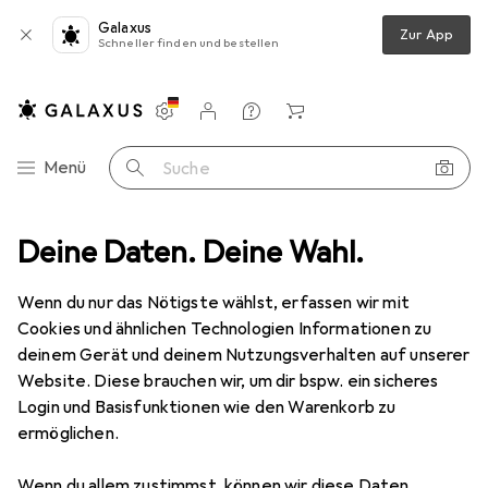
Galaxus
Zur App
Schneller finden und bestellen
Einstellungen
Kundenkonto
Vergleichslisten
Merklisten
Warenkorb
Navigation nach Kategorien
Menü
Suche
one Schutz
Deine Daten. Deine Wahl.
Smartphone Hülle
Noreve Lederschutzhülle Wallet
Wenn du nur das Nötigste wählst, erfassen wir mit
Cookies und ähnlichen Technologien Informationen zu
2 Bilder
deinem Gerät und deinem Nutzungsverhalten auf unserer
Website. Diese brauchen wir, um dir bspw. ein sicheres
EUR
119,–
Login und Basisfunktionen wie den Warenkorb zu
Noreve
Lederschutzhülle Wallet
ermöglichen.
OnePlus 9 Pro
Wenn du allem zustimmst, können wir diese Daten