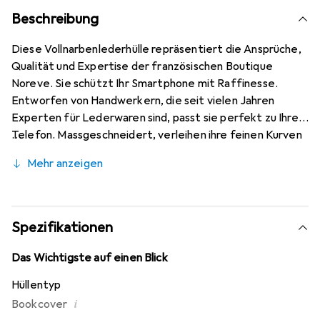
Beschreibung
Diese Vollnarbenlederhülle repräsentiert die Ansprüche,
Qualität und Expertise der französischen Boutique
Noreve. Sie schützt Ihr Smartphone mit Raffinesse.
Entworfen von Handwerkern, die seit vielen Jahren
Experten für Lederwaren sind, passt sie perfekt zu Ihrem
Telefon. Massgeschneidert, verleihen ihre feinen Kurven
ihr eine echte zweite Haut. Sie wird zum schicken und
Mehr anzeigen
integralen Accessoire für Ihr Smartphone. International
anerkannt für ihre hochwertigen Produkte ist die Marke
Noreve eine sichere Wahl für eine anspruchsvolle Klientel.
Spezifikationen
Das Wichtigste auf einen Blick
Hüllentyp
i
Bookcover