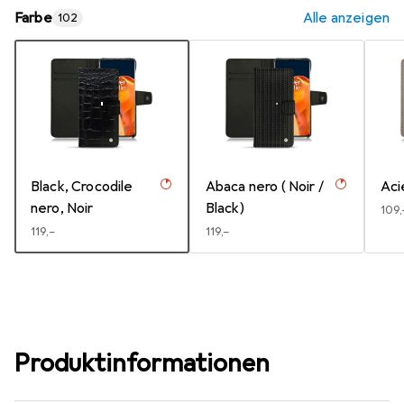
Farbe
Alle anzeigen
102
Black, Crocodile
Abaca nero ( Noir /
Aci
nero, Noir
Black)
EUR
109,
EUR
119,–
EUR
119,–
Produktinformationen