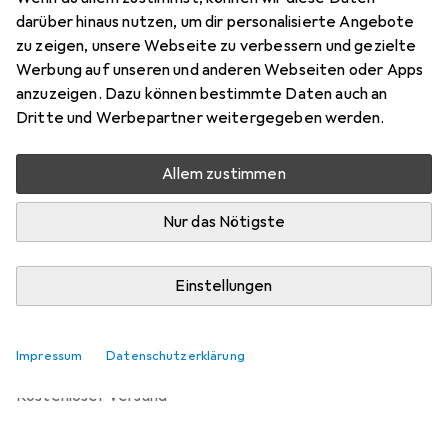
Preis in EUR inkl. MwSt.
darüber hinaus nutzen, um dir personalisierte Angebote
zu zeigen, unsere Webseite zu verbessern und gezielte
Bewertungen
Werbung auf unseren und anderen Webseiten oder Apps
anzuzeigen. Dazu können bestimmte Daten auch an
Dritte und Werbepartner weitergegeben werden.
Zwischen Mo, 14.9. und Di, 29.9. geliefert
Allem zustimmen
Benachrichtigen, wenn schneller verfügbar
Nur das Nötigste
Lieferort angeben für genaue Lieferzeit
Einstellungen
In den Warenkorb
Vergleichen
Merken
Impressum
Datenschutzerklärung
kostenloser Versand