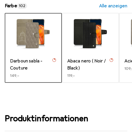
Farbe
Alle anzeigen
102
Darboun sabla -
Abaca nero ( Noir /
Aci
Couture
Black)
EUR
109,
EUR
149,–
EUR
119,–
Produktinformationen