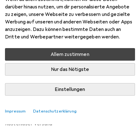
Preis in EUR inkl. MwSt.
darüber hinaus nutzen, um dir personalisierte Angebote
zu zeigen, unsere Webseite zu verbessern und gezielte
Bewertungen
Werbung auf unseren und anderen Webseiten oder Apps
anzuzeigen. Dazu können bestimmte Daten auch an
Dritte und Werbepartner weitergegeben werden.
Zwischen Mo, 14.9. und Di, 29.9. geliefert
Allem zustimmen
Benachrichtigen, wenn schneller verfügbar
Nur das Nötigste
Lieferort angeben für genaue Lieferzeit
Einstellungen
In den Warenkorb
Vergleichen
Merken
Impressum
Datenschutzerklärung
kostenloser Versand