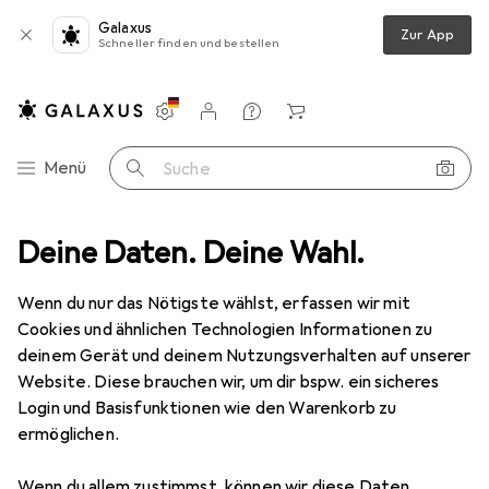
Galaxus
Zur App
Schneller finden und bestellen
Einstellungen
Kundenkonto
Vergleichslisten
Merklisten
Warenkorb
Navigation nach Kategorien
Menü
Suche
one Schutz
Deine Daten. Deine Wahl.
Smartphone Hülle
Noreve Lederschutzhülle Wallet
Wenn du nur das Nötigste wählst, erfassen wir mit
Cookies und ähnlichen Technologien Informationen zu
2 Bilder
deinem Gerät und deinem Nutzungsverhalten auf unserer
Website. Diese brauchen wir, um dir bspw. ein sicheres
EUR
149,–
Login und Basisfunktionen wie den Warenkorb zu
Noreve
Lederschutzhülle Wallet
ermöglichen.
OnePlus 9 Pro
Wenn du allem zustimmst, können wir diese Daten