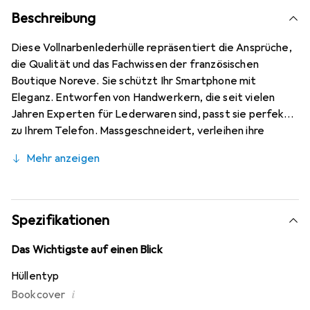
Beschreibung
Diese Vollnarbenlederhülle repräsentiert die Ansprüche,
die Qualität und das Fachwissen der französischen
Boutique Noreve. Sie schützt Ihr Smartphone mit
Eleganz. Entworfen von Handwerkern, die seit vielen
Jahren Experten für Lederwaren sind, passt sie perfekt
zu Ihrem Telefon. Massgeschneidert, verleihen ihre
feinen Kurven ihr eine echte zweite Haut. Sie wird zum
Mehr anzeigen
schicken und unverzichtbaren Accessoire für Ihr
Smartphone. International anerkannt für ihre
hochwertigen Produkte ist die Marke Noreve eine sichere
Wahl für eine anspruchsvolle Kundschaft.
Spezifikationen
Das Wichtigste auf einen Blick
Hüllentyp
i
Bookcover