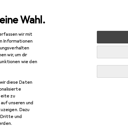
eine Wahl.
erfassen wir mit
s + Tablets
Smartphone Zubehör
Smartphone Schutz
en Informationen
ungsverhalten
en wir, um dir
funktionen wie den
wir diese Daten
onalisierte
eite zu
 auf unseren und
zuzeigen. Dazu
Dritte und
rden.