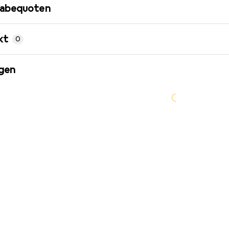
gabequoten
kt
0
gen