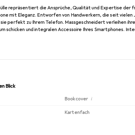
ülle repräsentiert die Ansprüche, Qualität und Expertise der 
hone mit Eleganz. Entworfen von Handwerkern, die seit vielen
sie perfekt zu Ihrem Telefon. Massgeschneidert verleihen ihre
um schicken und integralen Accessoire Ihres Smartphones. Inter
ist die Marke Noreve eine sichere Wahl für eine anspruchsvoll
n Blick
i
Bookcover
Kartenfach