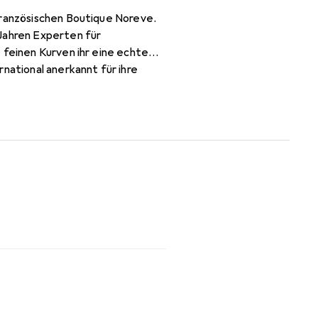
französischen Boutique Noreve.
 Jahren Experten für
 feinen Kurven ihr eine echte
national anerkannt für ihre
e Kundschaft.