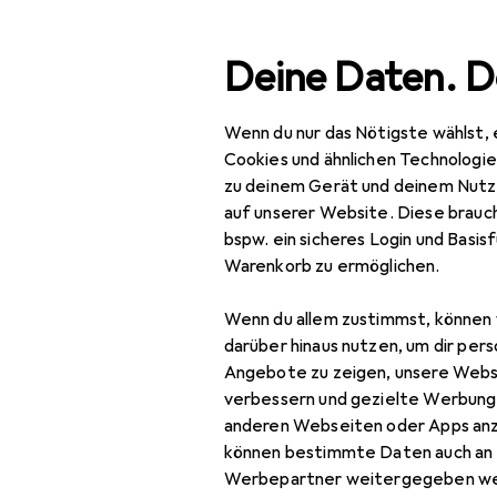
Suche
Deine Daten. D
Wenn du nur das Nötigste wählst, 
Navigation nach Kategorien
Gesamtsortiment
IT + Multimedia
Smartphone
Gesamtsortiment
Cookies und ähnlichen Technologi
zu deinem Gerät und deinem Nutz
IT + Multimedia
auf unserer Website. Diese brauch
bspw. ein sicheres Login und Basis
Smartphones +
Warenkorb zu ermöglichen.
Tablets
Wenn du allem zustimmst, können 
Smartphone
darüber hinaus nutzen, um dir pers
Zubehör
Angebote zu zeigen, unsere Webs
Smartphone Schutz
verbessern und gezielte Werbung
anderen Webseiten oder Apps an
Handykette
können bestimmte Daten auch an 
Werbepartner weitergegeben we
Smartphone Hülle