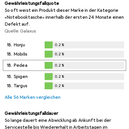
Gewährleistungsfallquote
So oft weist ein Produkt dieser Marke in der Kategorie
«Notebooktasche» innerhalb der ersten 24 Monate einen
Defekt auf.
Quelle: Galaxus
18.
Honju
0,2
%
0,2
%
18.
Mobilis
0,2
%
0,2
%
18.
Pedea
0,2
%
0,2
%
18.
Spigen
0,2
%
0,2
%
18.
Targus
0,2
%
0,2
%
Alle 56 Marken vergleichen
Gewährleistungsfalldauer
So lange dauert eine Abwicklung ab Ankunft bei der
Servicestelle bis Wiedererhalt in Arbeitstagen im