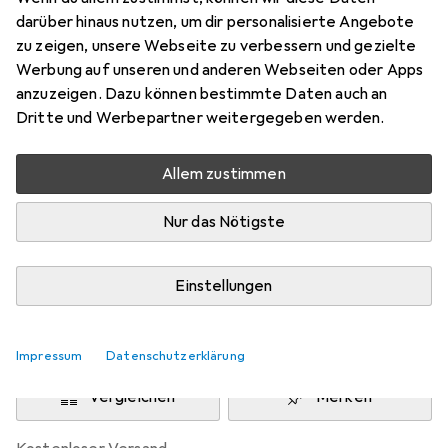
Preis in EUR inkl. MwSt.
darüber hinaus nutzen, um dir personalisierte Angebote
zu zeigen, unsere Webseite zu verbessern und gezielte
Schneller lieferbar
Werbung auf unseren und anderen Webseiten oder Apps
Angebot für
EUR
35,90
anzuzeigen. Dazu können bestimmte Daten auch an
Dritte und Werbepartner weitergegeben werden.
Marke
Bewertungen
Mehr von Pedea
17
Allem zustimmen
Nur das Nötigste
Zwischen Di, 11.8. und Do, 13.8. geliefert
7 Stück an Lager beim Lieferanten
Einstellungen
Lieferort angeben für genaue Lieferzeit
In den Warenkorb
Impressum
Datenschutzerklärung
Vergleichen
Merken