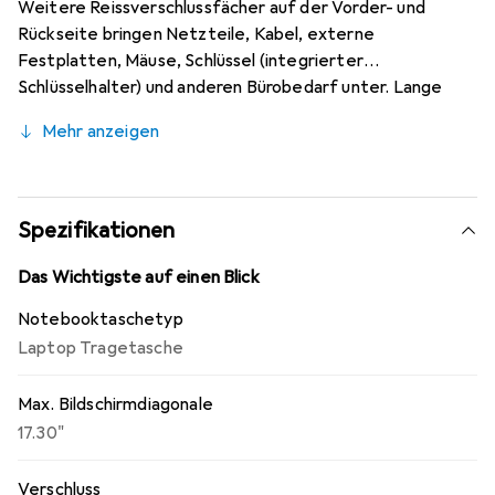
Weitere Reissverschlussfächer auf der Vorder- und
Rückseite bringen Netzteile, Kabel, externe
Festplatten, Mäuse, Schlüssel (integrierter
Schlüsselhalter) und anderen Bürobedarf unter. Lange
Reissverschlüsse ermöglichen Ihnen einen leichten Zugang
Mehr anzeigen
zu Ihren Essentials. Die Tasche verfügt über eine dicke
Polsterung und wasserabweisende Materialien, sodass
Ihre Besitztümer bestens vor Kratzern, Nässe und
Stössen geschützt sind. Falls Sie unterwegs oder auf
Spezifikationen
Reisen sind, befindet sich auf der Rückseite der Tasche
eine Halterung für ein Trolleygestänge.
Das Wichtigste auf einen Blick
Notebooktaschetyp
Laptop Tragetasche
Max. Bildschirmdiagonale
17.30"
Verschluss