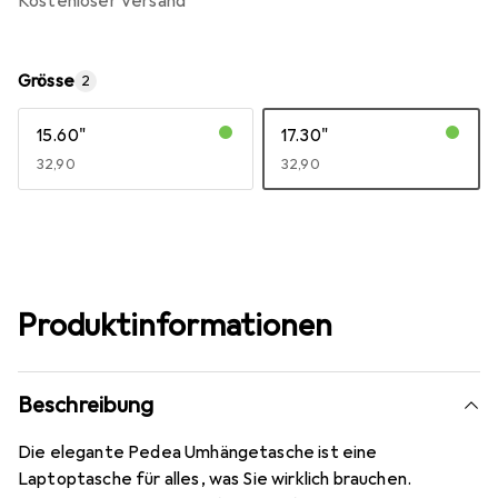
kostenloser Versand
Grösse
2
15.60"
17.30"
EUR
32,90
EUR
32,90
Produktinformationen
Beschreibung
Die elegante Pedea Umhängetasche ist eine
Laptoptasche für alles, was Sie wirklich brauchen.