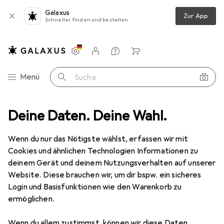
Galaxus
Zur App
Schneller finden und bestellen
Einstellungen
Kundenkonto
Vergleichslisten
Merklisten
Warenkorb
Navigation nach Kategorien
Menü
Suche
tebook Hüllen + Schutz
Deine Daten. Deine Wahl.
Notebooktasche
Pedea Elegance Pro
Wenn du nur das Nötigste wählst, erfassen wir mit
Cookies und ähnlichen Technologien Informationen zu
10 Bilder
deinem Gerät und deinem Nutzungsverhalten auf unserer
Website. Diese brauchen wir, um dir bspw. ein sicheres
EUR
32,90
Login und Basisfunktionen wie den Warenkorb zu
Pedea
Elegance Pro
ermöglichen.
17.30", Universal
Wenn du allem zustimmst, können wir diese Daten