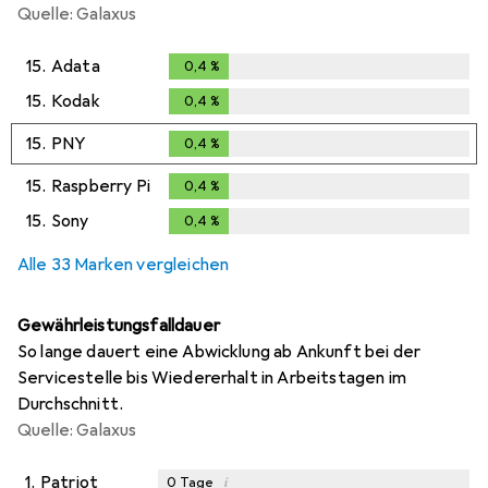
Quelle: Galaxus
15.
Adata
0,4
%
0,4
%
15.
Kodak
0,4
%
0,4
%
15.
PNY
0,4
%
0,4
%
15.
Raspberry Pi
0,4
%
0,4
%
15.
Sony
0,4
%
0,4
%
Alle 33 Marken vergleichen
Gewährleistungsfalldauer
So lange dauert eine Abwicklung ab Ankunft bei der
Servicestelle bis Wiedererhalt in Arbeitstagen im
Durchschnitt.
Quelle: Galaxus
1.
Patriot
i
0
Tage