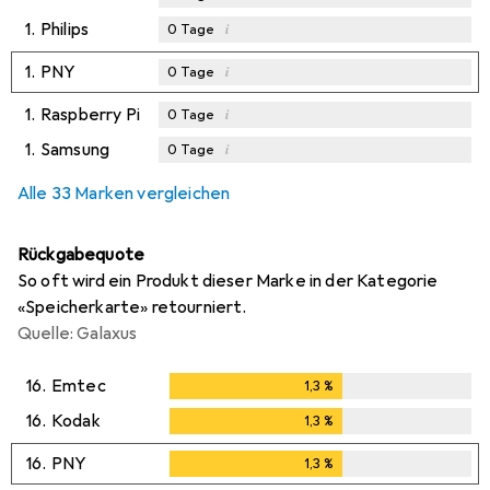
1.
Philips
i
0
Tage
1.
PNY
i
0
Tage
1.
Raspberry Pi
i
0
Tage
1.
Samsung
i
0
Tage
Alle 33 Marken vergleichen
Rückgabequote
So oft wird ein Produkt dieser Marke in der Kategorie
«Speicherkarte» retourniert.
Quelle: Galaxus
16.
Emtec
1,3
%
1,3
%
16.
Kodak
1,3
%
1,3
%
16.
PNY
1,3
%
1,3
%