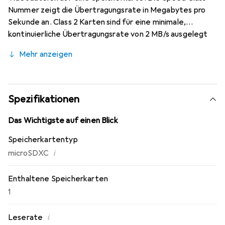
Nummer zeigt die Übertragungsrate in Megabytes pro
Sekunde an. Class 2 Karten sind für eine minimale,
kontinuierliche Übertragungsrate von 2 MB/s ausgelegt
und Class 10 für eine minimale, kontinuierliche
Mehr anzeigen
Übertragungsrate von 10 MB/s. Die
Geschwindigkeitsklasse wird in die Klassen 2, 4, 6 und 10
unterteilt. Für Full HD-Video (1080p) wird mindestens
Class 6 empfohlen.
Spezifikationen
Das Wichtigste auf einen Blick
Speicherkartentyp
i
microSDXC
Enthaltene Speicherkarten
1
i
Leserate