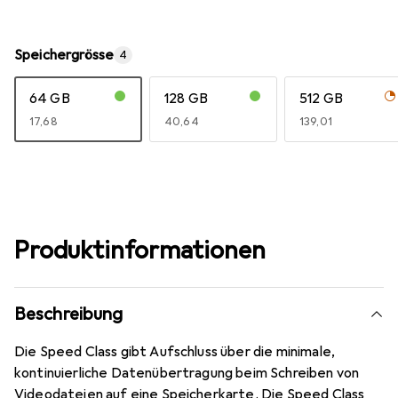
Speichergrösse
4
64 GB
128 GB
512 GB
EUR
17,68
EUR
40,64
EUR
139,01
Produktinformationen
Beschreibung
Die Speed Class gibt Aufschluss über die minimale,
kontinuierliche Datenübertragung beim Schreiben von
Videodateien auf eine Speicherkarte. Die Speed Class