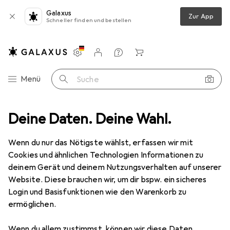
Galaxus
Zur App
Schneller finden und bestellen
Einstellungen
Kundenkonto
Vergleichslisten
Merklisten
Warenkorb
Navigation nach Kategorien
Menü
Suche
media
Deine Daten. Deine Wahl.
Peripherie
Speicher
Speicherkarte
PNY Pro Elite
Wenn du nur das Nötigste wählst, erfassen wir mit
Cookies und ähnlichen Technologien Informationen zu
8 Bilder
deinem Gerät und deinem Nutzungsverhalten auf unserer
Website. Diese brauchen wir, um dir bspw. ein sicheres
EUR
17,68
EUR
0,27
/
1GB
Login und Basisfunktionen wie den Warenkorb zu
PNY
Pro Elite
ermöglichen.
64 GB, microSDXC, U3, UHS-I
Wenn du allem zustimmst, können wir diese Daten