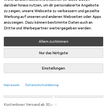
Preis in EUR inkl. MwSt.
darüber hinaus nutzen, um dir personalisierte Angebote
zu zeigen, unsere Webseite zu verbessern und gezielte
Marke
Bewertungen
Werbung auf unseren und anderen Webseiten oder Apps
Mehr von PNY
552
anzuzeigen. Dazu können bestimmte Daten auch an
Dritte und Werbepartner weitergegeben werden.
Testberichte
Sehr gut bei 1 Test
Allem zustimmen
Zwischen Mo, 10.8. und Di, 11.8. geliefert
Nur das Nötigste
Mehr als 10 Stück an Lager beim Lieferanten
Lieferort angeben für genaue Lieferzeit
Einstellungen
In den Warenkorb
Impressum
Datenschutzerklärung
Vergleichen
Merken
i
Kostenloser Versand ab 30,–