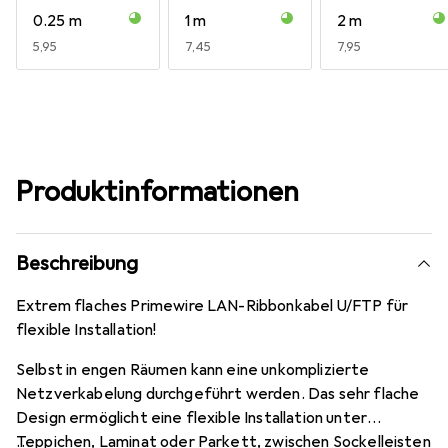
0.25 m
1 m
2 m
EUR
5,95
EUR
7,45
EUR
7,95
Produktinformationen
Beschreibung
Extrem flaches Primewire LAN-Ribbonkabel U/FTP für
flexible Installation!
Selbst in engen Räumen kann eine unkomplizierte
Netzverkabelung durchgeführt werden. Das sehr flache
Design ermöglicht eine flexible Installation unter
Teppichen, Laminat oder Parkett, zwischen Sockelleisten