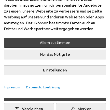
darüber hinaus nutzen, um dir personalisierte Angebote
U/FTP, CAT7, 20 m
zu zeigen, unsere Webseite zu verbessern und gezielte
Preis in EUR inkl. MwSt.
Werbung auf unseren und anderen Webseiten oder Apps
anzuzeigen. Dazu können bestimmte Daten auch an
Dritte und Werbepartner weitergegeben werden.
Marke
Bewertungen
Mehr von Primewire
350
Allem zustimmen
Zwischen Mi, 12.8. und Di, 18.8. geliefert
Nur das Nötigste
Mehr als 10 Stück an Lager beim Drittanbieter
Lieferort angeben für genaue Lieferzeit
Einstellungen
i
Angebot von
Ganz Einfach GmbH
DE
Impressum
Datenschutzerklärung
In den Warenkorb
Vergleichen
Merken