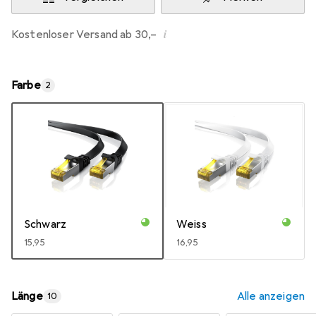
i
Kostenloser Versand ab 30,–
Farbe
2
Schwarz
Weiss
EUR
15,95
EUR
16,95
Länge
Alle anzeigen
10