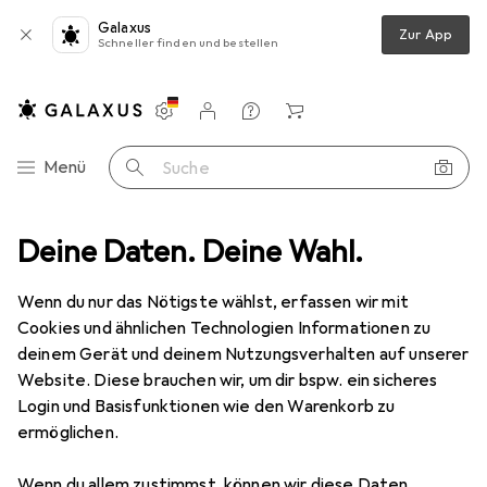
Galaxus
Zur App
Schneller finden und bestellen
Einstellungen
Kundenkonto
Vergleichslisten
Merklisten
Warenkorb
Navigation nach Kategorien
Menü
Suche
ernet Gigabit Lan Kabel RJ45 - Patchkabel - komp. CAT.5 CAT.6 CAT.8
Deine Daten. Deine Wahl.
Wenn du nur das Nötigste wählst, erfassen wir mit
Cookies und ähnlichen Technologien Informationen zu
7 Bilder
deinem Gerät und deinem Nutzungsverhalten auf unserer
Website. Diese brauchen wir, um dir bspw. ein sicheres
EUR
15,95
EUR
0,80
/
1m
Login und Basisfunktionen wie den Warenkorb zu
Primewire
CAT.7 Netzwerkkabel flach
ermöglichen.
- Ethernet Gigabit Lan Kabel RJ45 -
Patchkabel - komp. CAT.5 CAT.6 CAT.8
Wenn du allem zustimmst, können wir diese Daten