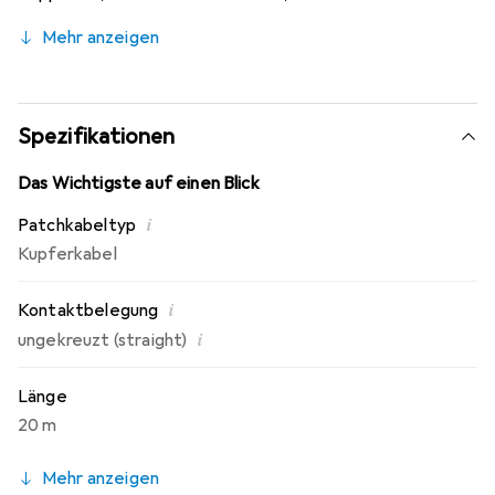
oder in der Wandverkleidung. Das Netzwerk-Flachkabel
Mehr anzeigen
kann somit leicht verborgen werden.
Spezifikationen
Das Wichtigste auf einen Blick
i
Patchkabeltyp
Kupferkabel
i
Kontaktbelegung
i
ungekreuzt (straight)
Länge
20 m
Mehr anzeigen