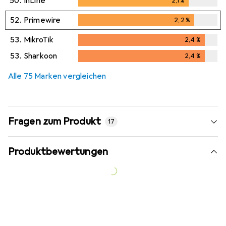
50.
InLine
2,1
%
2,1
%
52.
Primewire
2,2
%
2,2
%
53.
MikroTik
2,4
%
2,4
%
53.
Sharkoon
2,4
%
2,4
%
Alle 75 Marken vergleichen
Fragen zum Produkt
17
Produktbewertungen