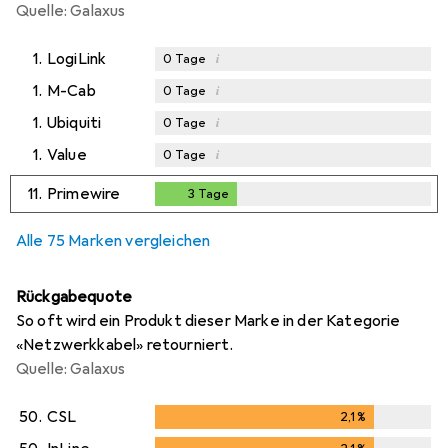
Quelle: Galaxus
1.
LogiLink
i
0
Tage
1.
M-Cab
i
0
Tage
1.
Ubiquiti
i
0
Tage
1.
Value
i
0
Tage
11.
Primewire
3
Tage
3
Tage
Alle 75 Marken vergleichen
Rückgabequote
So oft wird ein Produkt dieser Marke in der Kategorie
«Netzwerkkabel» retourniert.
Quelle: Galaxus
50.
CSL
2,1
%
2,1
%