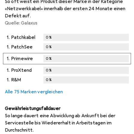
So oft weist ein Produkt dieser Marke in der Kategorie
«Netzwerkkabel» innerhalb der ersten 24 Monate einen
Defekt auf.
Quelle: Galaxus
1.
Patchkabel
0
%
1.
PatchSee
0
%
1.
Primewire
0
%
1.
ProXtend
0
%
1.
R&M
0
%
Alle 75 Marken vergleichen
Gewährleistungsfalldauer
So lange dauert eine Abwicklung ab Ankunft bei der
Servicestelle bis Wiedererhalt in Arbeitstagen im
Durchschnitt.