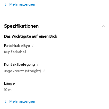
zwischen Sockelleiste oder in der Wandabschlussleiste
Mehr anzeigen
möglich. Das Netzwerk-Flachkabel lässt sich also leicht
verbergen.
Spezifikationen
Das Wichtigste auf einen Blick
i
Patchkabeltyp
Kupferkabel
i
Kontaktbelegung
i
ungekreuzt (straight)
Länge
10 m
Mehr anzeigen