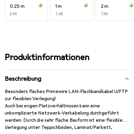
0.25 m
1 m
2 m
EUR
5,95
EUR
7,45
EUR
7,95
Produktinformationen
Beschreibung
Besonders flaches Primewire LAN-Flachbandkabel U/FTP
zur flexiblen Verlegung!
Auch bei engen Platzverhältnissen kann eine
unkomplizierte Netzwerk-Verkabelung durchgeführt
werden. Durch die sehr flache Bauform ist eine flexible
Verlegung unter Teppichböden, Laminat/Parkett,