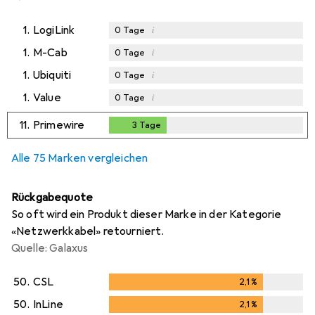
1.
LogiLink
i
0
Tage
1.
M-Cab
i
0
Tage
1.
Ubiquiti
i
0
Tage
1.
Value
i
0
Tage
11.
Primewire
3
Tage
3
Tage
Alle 75 Marken vergleichen
Rückgabequote
So oft wird ein Produkt dieser Marke in der Kategorie
«Netzwerkkabel» retourniert.
Quelle: Galaxus
50.
CSL
2,1
%
2,1
%
50.
InLine
2,1
%
2,1
%