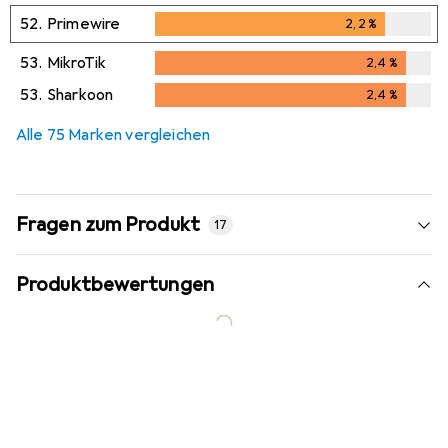
52.
Primewire
2,2
%
2,2
%
53.
MikroTik
2,4
%
2,4
%
53.
Sharkoon
2,4
%
2,4
%
Alle 75 Marken vergleichen
Fragen zum Produkt
17
Produktbewertungen