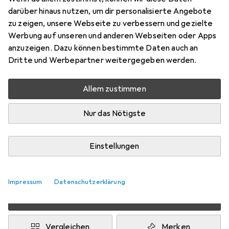
darüber hinaus nutzen, um dir personalisierte Angebote
U/FTP, CAT7, 10 m
zu zeigen, unsere Webseite zu verbessern und gezielte
Preis in EUR inkl. MwSt.
Werbung auf unseren und anderen Webseiten oder Apps
anzuzeigen. Dazu können bestimmte Daten auch an
Dritte und Werbepartner weitergegeben werden.
Marke
Bewertungen
Mehr von Primewire
350
Allem zustimmen
Zwischen Mi, 12.8. und Di, 18.8. geliefert
Nur das Nötigste
Mehr als 10 Stück an Lager beim Drittanbieter
Lieferort angeben für genaue Lieferzeit
Einstellungen
i
Angebot von
Ganz Einfach GmbH
DE
Impressum
Datenschutzerklärung
In den Warenkorb
Vergleichen
Merken