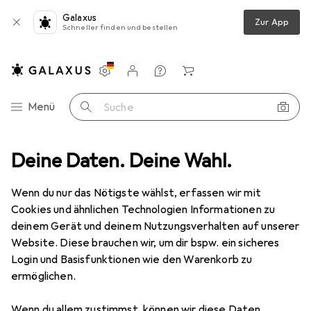
Galaxus
Zur App
Schneller finden und bestellen
Einstellungen
Kundenkonto
Vergleichslisten
Merklisten
Warenkorb
Navigation nach Kategorien
Menü
Suche
ernet Gigabit Lan Kabel RJ45 - Patchkabel - komp. CAT.5 CAT.6 CAT.8
Deine Daten. Deine Wahl.
Wenn du nur das Nötigste wählst, erfassen wir mit
Cookies und ähnlichen Technologien Informationen zu
7 Bilder
deinem Gerät und deinem Nutzungsverhalten auf unserer
Website. Diese brauchen wir, um dir bspw. ein sicheres
EUR
12,95
EUR
1,30
/
1m
Login und Basisfunktionen wie den Warenkorb zu
Primewire
CAT.7 Netzwerkkabel flach
ermöglichen.
- Ethernet Gigabit Lan Kabel RJ45 -
Patchkabel - komp. CAT.5 CAT.6 CAT.8
Wenn du allem zustimmst, können wir diese Daten