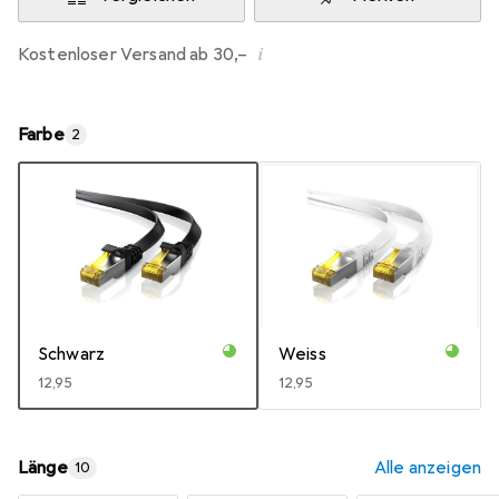
i
Kostenloser Versand ab 30,–
Farbe
2
Schwarz
Weiss
EUR
12,95
EUR
12,95
Länge
Alle anzeigen
10