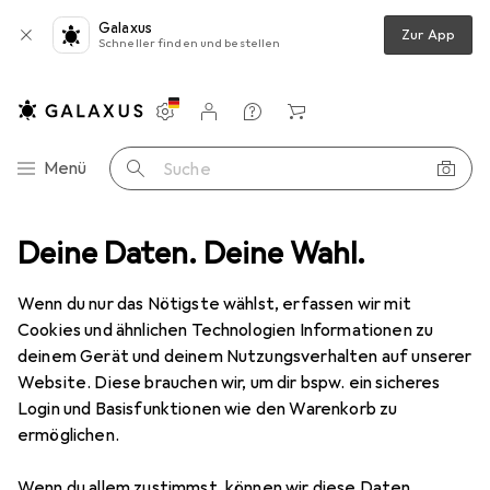
Galaxus
Zur App
Schneller finden und bestellen
Einstellungen
Kundenkonto
Vergleichslisten
Merklisten
Warenkorb
Navigation nach Kategorien
Menü
Suche
ernet Gigabit Lan Kabel RJ45 - Patchkabel - komp. CAT.5 CAT.6 CAT.8
Deine Daten. Deine Wahl.
Wenn du nur das Nötigste wählst, erfassen wir mit
Cookies und ähnlichen Technologien Informationen zu
7 Bilder
deinem Gerät und deinem Nutzungsverhalten auf unserer
Website. Diese brauchen wir, um dir bspw. ein sicheres
EUR
6,95
EUR
3,48
/
1m
Login und Basisfunktionen wie den Warenkorb zu
Primewire
CAT.7 Netzwerkkabel flach
ermöglichen.
- Ethernet Gigabit Lan Kabel RJ45 -
Patchkabel - komp. CAT.5 CAT.6 CAT.8
Wenn du allem zustimmst, können wir diese Daten