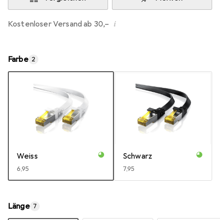
i
Kostenloser Versand ab 30,–
Farbe
2
Weiss
Schwarz
EUR
6,95
EUR
7,95
Länge
7