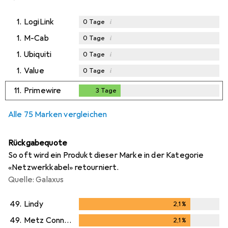
1.
LogiLink
i
0
Tage
1.
M-Cab
i
0
Tage
1.
Ubiquiti
i
0
Tage
1.
Value
i
0
Tage
11.
Primewire
3
Tage
3
Tage
Alle 75 Marken vergleichen
Rückgabequote
So oft wird ein Produkt dieser Marke in der Kategorie
«Netzwerkkabel» retourniert.
Quelle: Galaxus
49.
Lindy
2,1
%
2,1
%
49.
Metz Connect
2,1
%
2,1
%