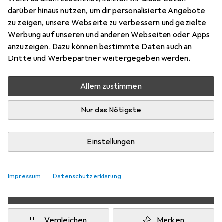
darüber hinaus nutzen, um dir personalisierte Angebote
U/FTP, CAT7, 2 m
zu zeigen, unsere Webseite zu verbessern und gezielte
Preis in EUR inkl. MwSt.
Werbung auf unseren und anderen Webseiten oder Apps
anzuzeigen. Dazu können bestimmte Daten auch an
Dritte und Werbepartner weitergegeben werden.
Marke
Bewertungen
Mehr von Primewire
350
Allem zustimmen
Zwischen Mo, 10.8. und Fr, 14.8. geliefert
Nur das Nötigste
Mehr als 10 Stück an Lager beim Drittanbieter
Lieferort angeben für genaue Lieferzeit
Einstellungen
i
Angebot von
Ganz Einfach GmbH
DE
Impressum
Datenschutzerklärung
In den Warenkorb
Vergleichen
Merken