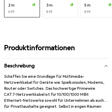
2 m
3 m
5 m
EUR
6,95
EUR
8,95
EUR
8,95
Produktinformationen
Beschreibung
Schaffen Sie eine Grundlage für Multimedia-
Netzwerkkabel für Geräte wie Spielkonsolen, Modems,
Router oder Switches. Das hochwertige Primewire
CAT.7-Netzwerkkabel ist für 10/100/1000 MBit
Ethernet-Netzwerke sowohl für Unternehmen als auch
für Privathaushalte geeignet. Selbst in engen Räumen