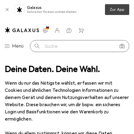
Galaxus
Zur App
Schneller finden und bestellen
Einstellungen
Kundenkonto
Vergleichslisten
Merklisten
Warenkorb
Navigation nach Kategorien
Menü
Suche
ernet Gigabit Lan Kabel RJ45 - Patchkabel - komp. CAT.5 CAT.6 CAT.8
Deine Daten. Deine Wahl.
Wenn du nur das Nötigste wählst, erfassen wir mit
Cookies und ähnlichen Technologien Informationen zu
7 Bilder
deinem Gerät und deinem Nutzungsverhalten auf unserer
Website. Diese brauchen wir, um dir bspw. ein sicheres
EUR
8,95
EUR
1,79
/
1m
Login und Basisfunktionen wie den Warenkorb zu
Primewire
CAT.7 Netzwerkkabel flach
ermöglichen.
- Ethernet Gigabit Lan Kabel RJ45 -
Patchkabel - komp. CAT.5 CAT.6 CAT.8
Wenn du allem zustimmst, können wir diese Daten