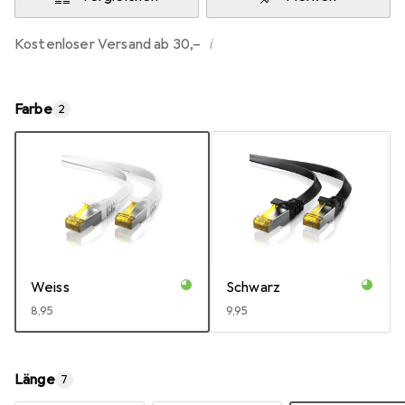
i
Kostenloser Versand ab 30,–
Farbe
2
Weiss
Schwarz
EUR
8,95
EUR
9,95
Länge
7