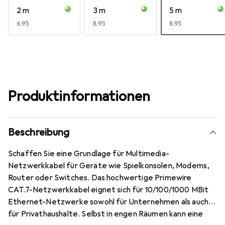
2 m
3 m
5 m
EUR
6,95
EUR
8,95
EUR
8,95
Produktinformationen
Beschreibung
Schaffen Sie eine Grundlage für Multimedia-
Netzwerkkabel für Geräte wie Spielkonsolen, Modems,
Router oder Switches. Das hochwertige Primewire
CAT.7-Netzwerkkabel eignet sich für 10/100/1000 MBit
Ethernet-Netzwerke sowohl für Unternehmen als auch
für Privathaushalte. Selbst in engen Räumen kann eine