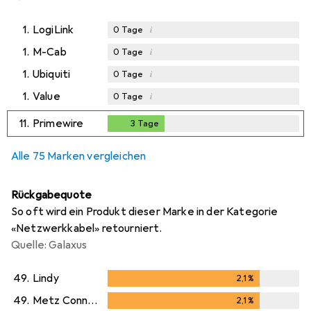
1.
LogiLink
i
0
Tage
1.
M-Cab
i
0
Tage
1.
Ubiquiti
i
0
Tage
1.
Value
i
0
Tage
11.
Primewire
3
Tage
3
Tage
Alle 75 Marken vergleichen
Rückgabequote
So oft wird ein Produkt dieser Marke in der Kategorie
«Netzwerkkabel» retourniert.
Quelle: Galaxus
49.
Lindy
2,1
%
2,1
%
49.
Metz Connect
2,1
%
2,1
%