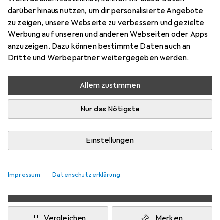
darüber hinaus nutzen, um dir personalisierte Angebote
U/FTP, CAT7, 5 m
zu zeigen, unsere Webseite zu verbessern und gezielte
Preis in EUR inkl. MwSt.
Werbung auf unseren und anderen Webseiten oder Apps
anzuzeigen. Dazu können bestimmte Daten auch an
Dritte und Werbepartner weitergegeben werden.
Marke
Bewertungen
Mehr von Primewire
350
Allem zustimmen
Zwischen Mo, 10.8. und Fr, 14.8. geliefert
Nur das Nötigste
Mehr als 10 Stück an Lager beim Drittanbieter
Lieferort angeben für genaue Lieferzeit
Einstellungen
i
Angebot von
Ganz Einfach GmbH
DE
Impressum
Datenschutzerklärung
In den Warenkorb
Vergleichen
Merken