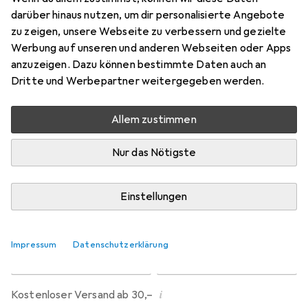
Preis in EUR inkl. MwSt.
darüber hinaus nutzen, um dir personalisierte Angebote
zu zeigen, unsere Webseite zu verbessern und gezielte
Marke
Bewertungen
Werbung auf unseren und anderen Webseiten oder Apps
Mehr von Purefil
3092
anzuzeigen. Dazu können bestimmte Daten auch an
Dritte und Werbepartner weitergegeben werden.
Zwischen Fr, 14.8. und Fr, 21.8. geliefert
Allem zustimmen
Nur 3 Stück an Lager beim Lieferanten
Benachrichtigen, wenn schneller verfügbar
Nur das Nötigste
Lieferort angeben für genaue Lieferzeit
Einstellungen
In den Warenkorb
Impressum
Datenschutzerklärung
Vergleichen
Merken
i
Kostenloser Versand ab 30,–