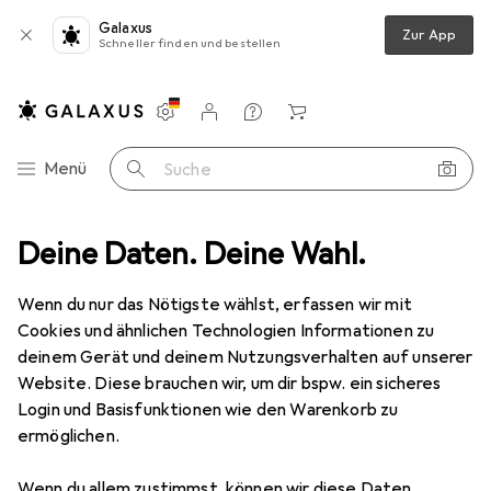
Galaxus
Zur App
Schneller finden und bestellen
Einstellungen
Kundenkonto
Vergleichslisten
Merklisten
Warenkorb
Navigation nach Kategorien
Menü
Suche
er + Scanner
Deine Daten. Deine Wahl.
Drucken
3D
3D Filament
Purefil Filament
Wenn du nur das Nötigste wählst, erfassen wir mit
Cookies und ähnlichen Technologien Informationen zu
2 Bilder
deinem Gerät und deinem Nutzungsverhalten auf unserer
Website. Diese brauchen wir, um dir bspw. ein sicheres
EUR
23,90
Login und Basisfunktionen wie den Warenkorb zu
Purefil
Filament
ermöglichen.
PLA, 1.75 mm, 750 g
Wenn du allem zustimmst, können wir diese Daten