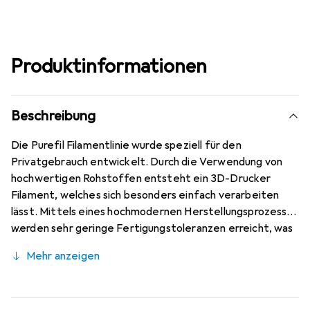
Produktinformationen
Beschreibung
Die Purefil Filamentlinie wurde speziell für den
Privatgebrauch entwickelt. Durch die Verwendung von
hochwertigen Rohstoffen entsteht ein 3D-Drucker
Filament, welches sich besonders einfach verarbeiten
lässt. Mittels eines hochmodernen Herstellungsprozesses
werden sehr geringe Fertigungstoleranzen erreicht, was
zu überzeugenden Druckergebnissen bei allen FDM 3D
Mehr anzeigen
Druckern führt. Jede Spule ist in einem hochwertigen
Beutel vakuumverpackt. PLA Filament beziehungsweise
Polylactid ist prinzipiell biologisch abbaubar, wobei dafür