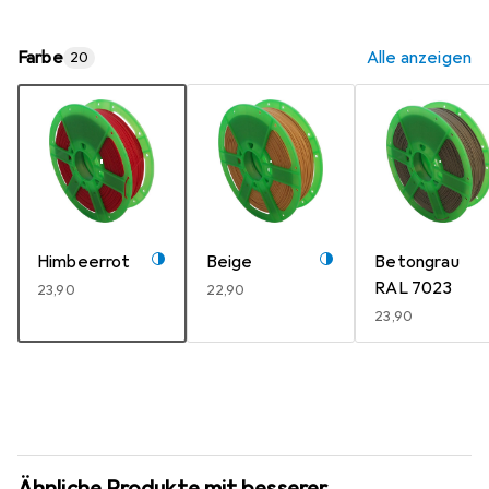
Farbe
Alle anzeigen
20
Himbeerrot
Beige
Betongrau
RAL 7023
EUR
23,90
EUR
22,90
EUR
23,90
Ähnliche Produkte mit besserer