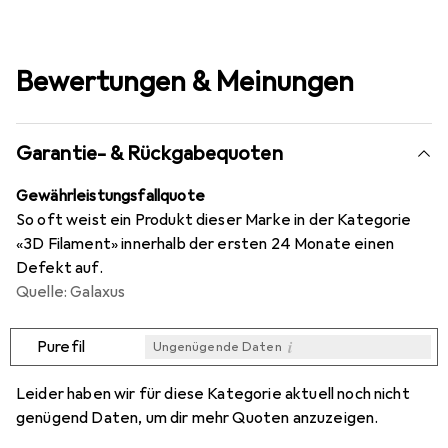
Bewertungen & Meinungen
Garantie- & Rückgabequoten
Gewährleistungsfallquote
So oft weist ein Produkt dieser Marke in der Kategorie
«3D Filament» innerhalb der ersten 24 Monate einen
Defekt auf.
Quelle: Galaxus
i
Purefil
Ungenügende Daten
i
i
i
i
Ungenügende Daten
Ungenügende Daten
Ungenügende Daten
Ungenügende Daten
Leider haben wir für diese Kategorie aktuell noch nicht
genügend Daten, um dir mehr Quoten anzuzeigen.