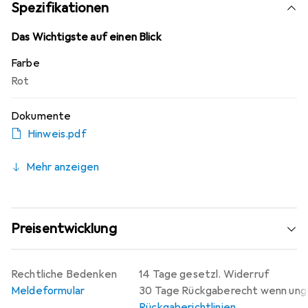
gewisse Umweltbedingungen nötig sind, welche sich in der
Spezifikationen
Regel nur bei industriellen Kompostieranlagen finden
lassen. In der Natur zersetzt sich PLA normalerweise
Das Wichtigste auf einen Blick
nicht. Kein PLA Filament oder gedruckte Teile aus PLA
Farbe
sollten daher kompostiert werden.
Rot
Dokumente
Hinweis.pdf
Mehr anzeigen
Preisentwicklung
Rechtliche Bedenken
14 Tage gesetzl. Widerruf
Meldeformular
30 Tage Rückgaberecht wenn un
Rückgaberichtlinien