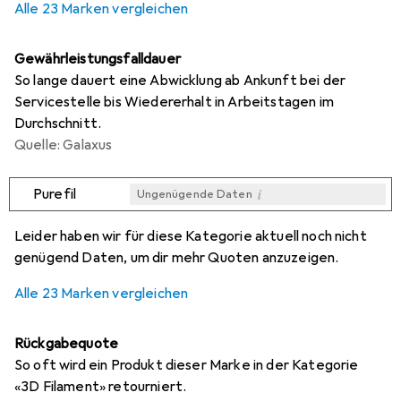
Alle 23 Marken vergleichen
Gewährleistungsfalldauer
So lange dauert eine Abwicklung ab Ankunft bei der
Servicestelle bis Wiedererhalt in Arbeitstagen im
Durchschnitt.
Quelle: Galaxus
i
Purefil
Ungenügende Daten
i
i
i
i
Ungenügende Daten
Ungenügende Daten
Ungenügende Daten
Ungenügende Daten
Leider haben wir für diese Kategorie aktuell noch nicht
genügend Daten, um dir mehr Quoten anzuzeigen.
Alle 23 Marken vergleichen
Rückgabequote
So oft wird ein Produkt dieser Marke in der Kategorie
«3D Filament» retourniert.