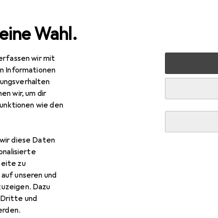
eine Wahl.
erfassen wir mit
 Multimedia
Peripherie
Drucker + Scanner
Drucken
en Informationen
ungsverhalten
en wir, um dir
funktionen wie den
wir diese Daten
onalisierte
eite zu
 auf unseren und
zuzeigen. Dazu
Dritte und
rden.