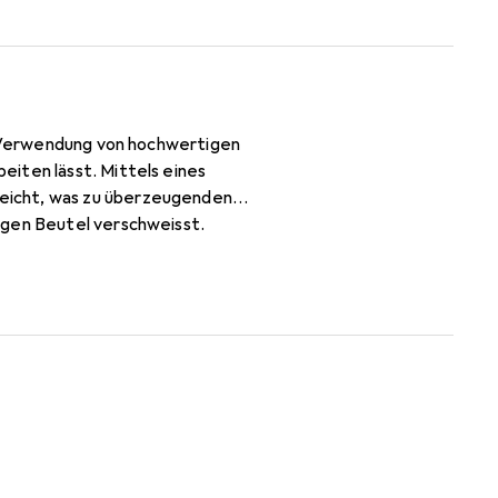
ie Verwendung von hochwertigen
iten lässt. Mittels eines
eicht, was zu überzeugenden
igen Beutel verschweisst.