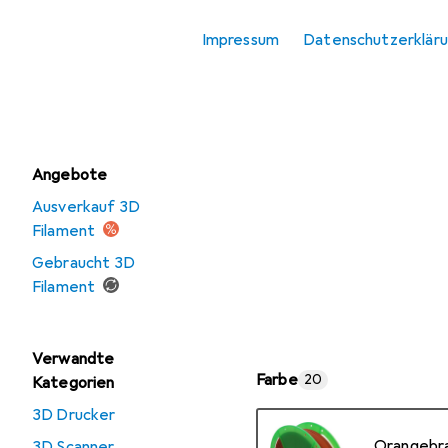
3D Filament
Impressum
Datenschutzerklär
3D Scanner
Resin
Angebote
Ausverkauf 3D
Filament
Gebraucht 3D
Filament
Verwandte
Farbe
20
Kategorien
3D Drucker
Orangebr
3D Scanner