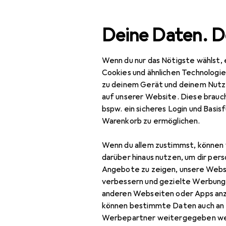
Suche
Deine Daten. D
Wenn du nur das Nötigste wählst, 
Navigation nach Kategorien
Gesamtsortiment
IT +
Gesamtsortiment
Cookies und ähnlichen Technologi
zu deinem Gerät und deinem Nutz
IT + Multimedia
auf unserer Website. Diese brauch
bspw. ein sicheres Login und Basis
Peripherie
Warenkorb zu ermöglichen.
Drucker + Scanner
Wenn du allem zustimmst, können 
Drucken
darüber hinaus nutzen, um dir pers
Angebote zu zeigen, unsere Webs
3D
verbessern und gezielte Werbung
anderen Webseiten oder Apps an
3D Drucker
können bestimmte Daten auch an 
3D Drucker Zubehör
Werbepartner weitergegeben we