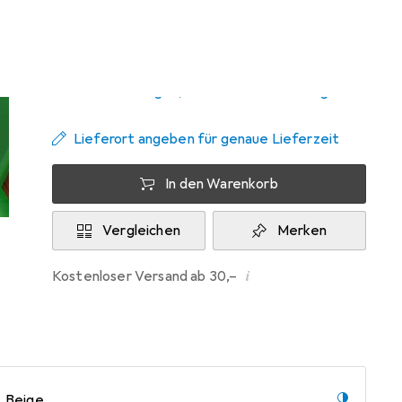
Zwischen Mo, 17.8. und Mo, 24.8. geliefert
Mehr als 10 Stück an Lager beim Lieferanten
Benachrichtigen, wenn schneller verfügbar
Lieferort angeben für genaue Lieferzeit
In den Warenkorb
Vergleichen
Merken
i
Kostenloser Versand ab 30,–
Beige