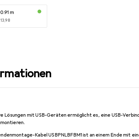
0.91 m
EUR
13,98
ormationen
are Lösungen mit USB-Geräten ermöglicht es, eine USB-Verbindu
 montieren.
endenmontage-Kabel USBPNLBFBM1 ist an einem Ende mit ei