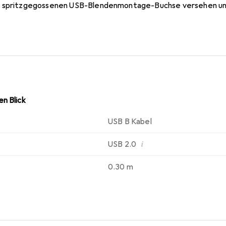
r spritzgegossenen USB-Blendenmontage-Buchse versehen und 
, wie zum Beispiel intern montierte Festplatten.
n Blick
USB B Kabel
i
USB 2.0
0.30 m