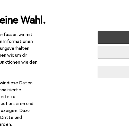
eine Wahl.
erfassen wir mit
rsorgung
Ladegeräte
USB Kabel
StarTech 30 cm US
en Informationen
ungsverhalten
en wir, um dir
funktionen wie den
wir diese Daten
onalisierte
eite zu
 auf unseren und
zuzeigen. Dazu
Dritte und
rden.