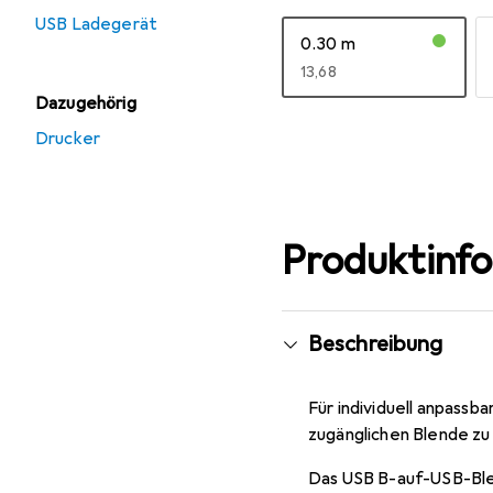
USB Ladegerät
0.30 m
EUR
13,68
Dazugehörig
Mehr anzeigen
Drucker
Produktinf
Beschreibung
Für individuell anpassb
zugänglichen Blende zu
Das USB B-auf-USB-Bl