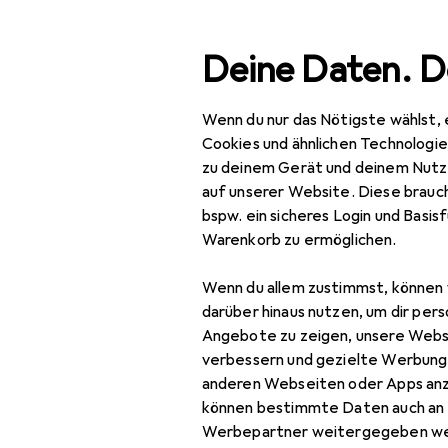
Suche
Deine Daten. D
Wenn du nur das Nötigste wählst, 
Navigation nach Kategorien
esamtsortiment
IT + Multimedia
Peripherie
Stromve
Gesamtsortiment
Cookies und ähnlichen Technologi
zu deinem Gerät und deinem Nutz
IT + Multimedia
auf unserer Website. Diese brauch
bspw. ein sicheres Login und Basis
Peripherie
Warenkorb zu ermöglichen.
Stromversorgung
Wenn du allem zustimmst, können 
Ladegeräte
darüber hinaus nutzen, um dir pers
Angebote zu zeigen, unsere Webs
Auto Adapter
verbessern und gezielte Werbung
anderen Webseiten oder Apps an
Universalladegerät
können bestimmte Daten auch an 
USB Kabel
Werbepartner weitergegeben we