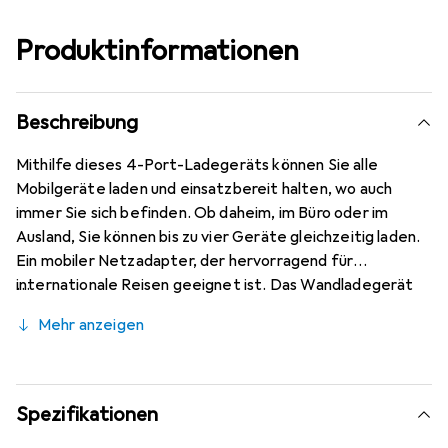
Produktinformationen
Beschreibung
Mithilfe dieses 4-Port-Ladegeräts können Sie alle
Mobilgeräte laden und einsatzbereit halten, wo auch
immer Sie sich befinden. Ob daheim, im Büro oder im
Ausland, Sie können bis zu vier Geräte gleichzeitig laden.
Ein mobiler Netzadapter, der hervorragend für
internationale Reisen geeignet ist. Das Wandladegerät
wird mit einem universellen Netzadapter geliefert, mit
Mehr anzeigen
dessen Hilfe Sie fast jede Steckdose fast überall auf der
Welt nutzen können. Sie können sicher sein, dass Sie Ihre
Mobilgeräte laden und einsatzbereit halten können, egal
wo Sie unterwegs sind. Und dank der kompakten
Spezifikationen
Bauweise ist das Ladegerät das perfekte Mobilzubehör