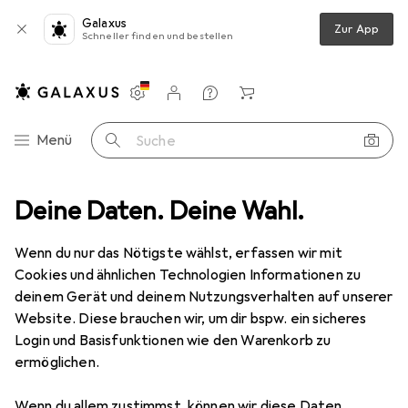
Galaxus
Zur App
Schneller finden und bestellen
Einstellungen
Kundenkonto
Vergleichslisten
Merklisten
Warenkorb
Navigation nach Kategorien
Menü
Suche
e
Deine Daten. Deine Wahl.
USB Ladegerät
StarTech 4X USB WALL CHARGER 34W / 6.8A
Wenn du nur das Nötigste wählst, erfassen wir mit
Cookies und ähnlichen Technologien Informationen zu
4 Bilder
deinem Gerät und deinem Nutzungsverhalten auf unserer
StarTech
4X USB WALL CHARGER
Website. Diese brauchen wir, um dir bspw. ein sicheres
34W / 6.8A
Login und Basisfunktionen wie den Warenkorb zu
ermöglichen.
34 W, 4 Ports
Wenn du allem zustimmst, können wir diese Daten