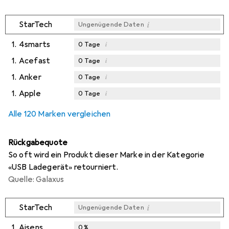
i
StarTech
Ungenügende Daten
1.
4smarts
i
0
Tage
1.
Acefast
i
0
Tage
1.
Anker
i
0
Tage
1.
Apple
i
0
Tage
Alle 120 Marken vergleichen
Rückgabequote
So oft wird ein Produkt dieser Marke in der Kategorie
«USB Ladegerät» retourniert.
Quelle: Galaxus
i
StarTech
Ungenügende Daten
1.
Aisens
0
%