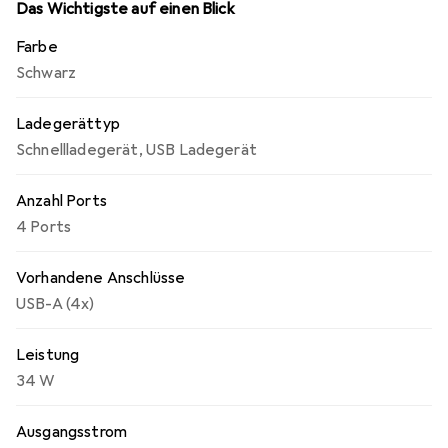
zum Mitführen im Handgepäck. Das mobile USB-
Das Wichtigste auf einen Blick
Wandladegerät ist mit einem klappbaren
Farbe
nordamerikanischen Stecker ausgestattet, der sich so
Schwarz
einklappen lässt, dass er in Ihre Laptoptasche oder
andere Tragetaschen passt.
Ladegerättyp
Schnellladegerät
,
USB Ladegerät
Anzahl Ports
4 Ports
Vorhandene Anschlüsse
USB-A (4x)
Leistung
34 W
Ausgangsstrom