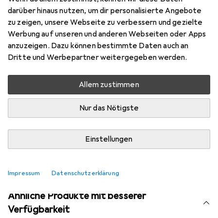
Marke
Bewertungen
darüber hinaus nutzen, um dir personalisierte Angebote
Mehr von StarTech
4
zu zeigen, unsere Webseite zu verbessern und gezielte
Werbung auf unseren und anderen Webseiten oder Apps
anzuzeigen. Dazu können bestimmte Daten auch an
Aktuell nicht lieferbar
Dritte und Werbepartner weitergegeben werden.
Benachrichtigen, wenn lieferbar
Allem zustimmen
Nur das Nötigste
Vergleichen
Merken
i
Kostenloser Versand ab 30,–
Einstellungen
Impressum
Datenschutzerklärung
Ähnliche Produkte mit besserer
Verfügbarkeit