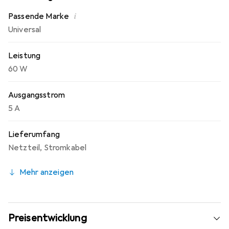
Nutzung in verschiedenen Umgebungen. Dieses Netzteil
i
Passende Marke
ist eine praktische Lösung, um Ausfallzeiten zu
Universal
minimieren und die Funktionalität Ihrer Geräte
aufrechtzuerhalten.
Leistung
60 W
Ausgangsstrom
5 A
Lieferumfang
Netzteil, Stromkabel
Mehr anzeigen
Preisentwicklung