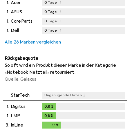
1.
Acer
i
0
Tage
1.
ASUS
i
0
Tage
1.
CoreParts
i
0
Tage
1.
Dell
i
0
Tage
Alle 26 Marken vergleichen
Rückgabequote
So oft wird ein Produkt dieser Marke in der Kategorie
«Notebook Netzteil» retourniert.
Quelle: Galaxus
i
StarTech
Ungenügende Daten
1.
Digitus
0,8
%
0,8
%
1.
LMP
0,8
%
0,8
%
3.
InLine
1,1
%
1,1
%