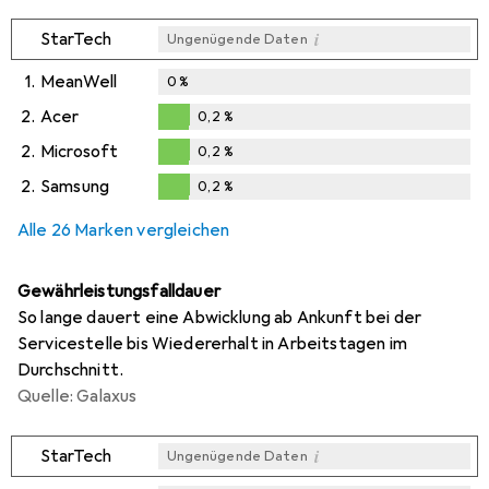
i
StarTech
Ungenügende Daten
1.
MeanWell
0
%
2.
Acer
0,2
%
0,2
%
2.
Microsoft
0,2
%
0,2
%
2.
Samsung
0,2
%
0,2
%
Alle 26 Marken vergleichen
Gewährleistungsfalldauer
So lange dauert eine Abwicklung ab Ankunft bei der
Servicestelle bis Wiedererhalt in Arbeitstagen im
Durchschnitt.
Quelle: Galaxus
i
StarTech
Ungenügende Daten