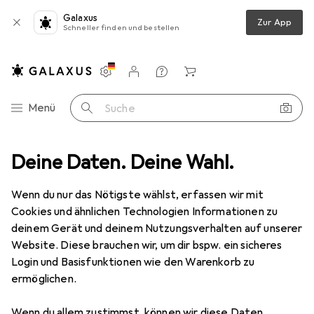
Galaxus
Zur App
Schneller finden und bestellen
Einstellungen
Kundenkonto
Vergleichslisten
Merklisten
Warenkorb
Navigation nach Kategorien
Menü
Suche
Stromversorgung
Deine Daten. Deine Wahl.
Notebook Netzteil
StarTech Power Adapter
Wenn du nur das Nötigste wählst, erfassen wir mit
Cookies und ähnlichen Technologien Informationen zu
4 Bilder
deinem Gerät und deinem Nutzungsverhalten auf unserer
Website. Diese brauchen wir, um dir bspw. ein sicheres
EUR
75,34
Login und Basisfunktionen wie den Warenkorb zu
StarTech
Power Adapter
ermöglichen.
60 W
Wenn du allem zustimmst, können wir diese Daten