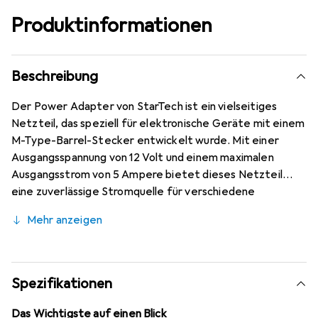
Produktinformationen
Beschreibung
Der Power Adapter von StarTech ist ein vielseitiges
Netzteil, das speziell für elektronische Geräte mit einem
M-Type-Barrel-Stecker entwickelt wurde. Mit einer
Ausgangsspannung von 12 Volt und einem maximalen
Ausgangsstrom von 5 Ampere bietet dieses Netzteil
eine zuverlässige Stromquelle für verschiedene
Anwendungen. Es ist ideal als Ersatz für defekte oder
Mehr anzeigen
verlorene Netzadapter und gewährleistet eine
konstante Energieversorgung. Der Adapter ist für den
Einsatz in unterschiedlichen Regionen geeignet, da er mit
verschiedenen Netzsteckeradaptern geliefert wird,
Spezifikationen
darunter Typ A, Typ C und Typ G. Die kompakte Bauweise
und die Kabellänge von 1 Meter ermöglichen eine flexible
Das Wichtigste auf einen Blick