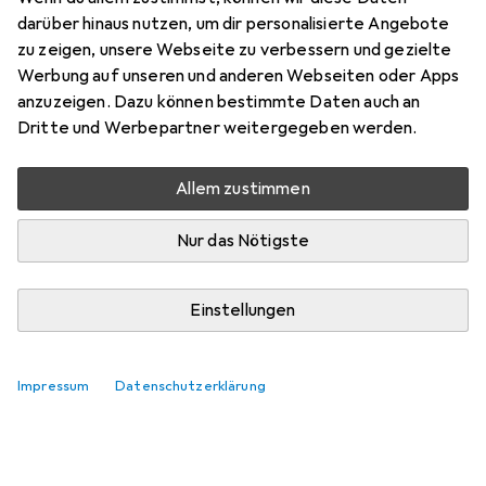
Preis in EUR inkl. MwSt.
darüber hinaus nutzen, um dir personalisierte Angebote
zu zeigen, unsere Webseite zu verbessern und gezielte
Marke
Bewertungen
Werbung auf unseren und anderen Webseiten oder Apps
Mehr von StarTech
anzuzeigen. Dazu können bestimmte Daten auch an
Dritte und Werbepartner weitergegeben werden.
Zwischen Di, 11.8. und Mi, 12.8. geliefert
Allem zustimmen
Nur 2 Stück an Lager beim Lieferanten
Lieferort angeben für genaue Lieferzeit
Nur das Nötigste
In den Warenkorb
Einstellungen
Vergleichen
Merken
Impressum
Datenschutzerklärung
kostenloser Versand