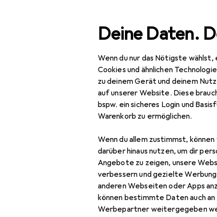
Suche
Deine Daten. D
Wenn du nur das Nötigste wählst, 
Navigation nach Kategorien
Gesamtsortiment
IT +
Gesamtsortiment
Cookies und ähnlichen Technologi
zu deinem Gerät und deinem Nutz
IT + Multimedia
auf unserer Website. Diese brauch
bspw. ein sicheres Login und Basis
Peripherie
Warenkorb zu ermöglichen.
Stromversorgung
Wenn du allem zustimmst, können 
Ladegeräte
darüber hinaus nutzen, um dir pers
Angebote zu zeigen, unsere Webs
Auto Adapter
verbessern und gezielte Werbung
anderen Webseiten oder Apps an
Universalladegerät
können bestimmte Daten auch an 
USB Kabel
Werbepartner weitergegeben we