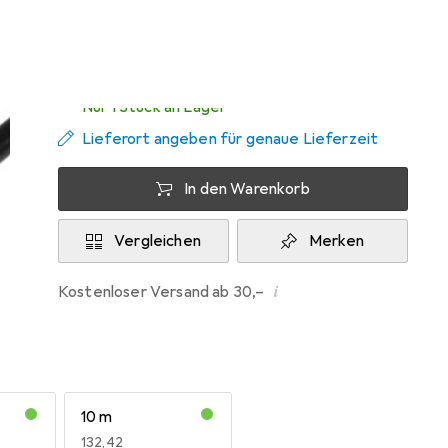
Mi, 12.8. geliefert
Nur 1 Stück an Lager
Lieferort angeben für genaue Lieferzeit
In den Warenkorb
Vergleichen
Merken
i
Kostenloser Versand ab 30,–
10 m
EUR
132,42