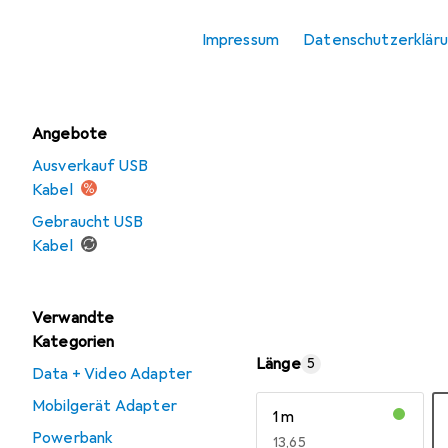
USB Ladegerät
Impressum
Datenschutzerklär
Wireless Charger
Angebote
Ausverkauf USB
Kabel
Gebraucht USB
Kabel
Verwandte
Kategorien
Länge
5
Data + Video Adapter
Mobilgerät Adapter
1 m
Powerbank
EUR
13,65