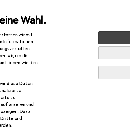
eine Wahl.
erfassen wir mit
 Multimedia
Peripherie
Stromversorgung
Ladegerät
en Informationen
ungsverhalten
en wir, um dir
funktionen wie den
wir diese Daten
onalisierte
eite zu
 auf unseren und
zuzeigen. Dazu
Dritte und
rden.