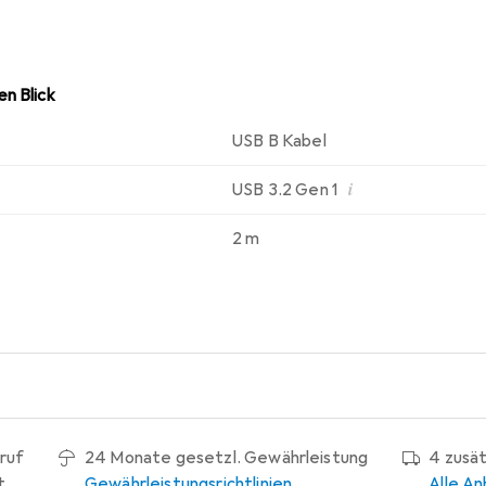
n Blick
USB B Kabel
i
USB 3.2 Gen 1
2 m
ruf
24 Monate gesetzl. Gewährleistung
4 zusä
t
Gewährleistungsrichtlinien
Alle An