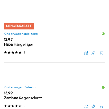
MENGENRABATT
Kinderwagenspielzeug
EUR
12,97
Haba
Hängefigur
1
Kinderwagen Zubehör
EUR
13,99
Zamboo
Regenschutz
3