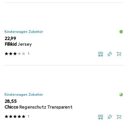
Kinderwagen Zubehör
EUR
22,99
Fillikid
Jersey
1
Kinderwagen Zubehör
EUR
28,55
Chicco
Regenschutz Transparent
1