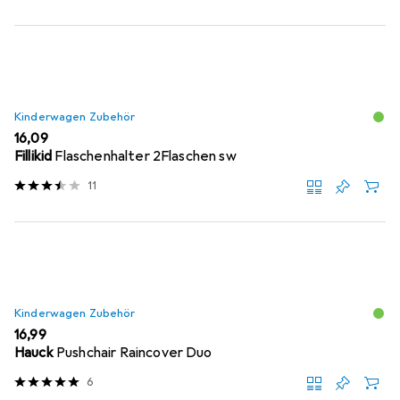
Kinderwagen Zubehör
EUR
16,09
Fillikid
Flaschenhalter 2Flaschen sw
11
Kinderwagen Zubehör
EUR
16,99
Hauck
Pushchair Raincover Duo
6