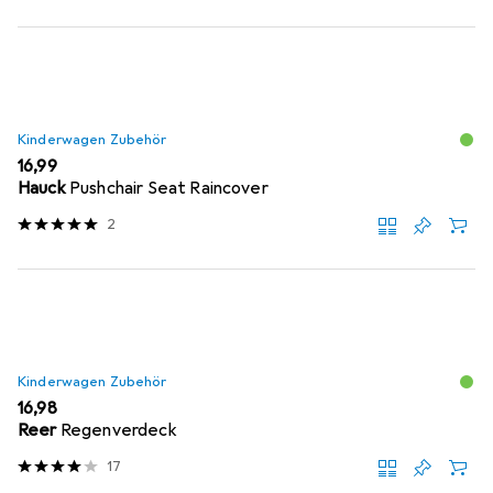
Kinderwagen Zubehör
EUR
16,99
Hauck
Pushchair Seat Raincover
2
Kinderwagen Zubehör
EUR
16,98
Reer
Regenverdeck
17