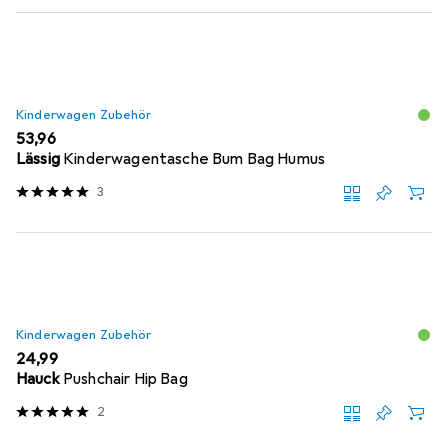
Kinderwagen Zubehör
EUR
53,96
Lässig
Kinderwagentasche Bum Bag Humus
3
Kinderwagen Zubehör
EUR
24,99
Hauck
Pushchair Hip Bag
2