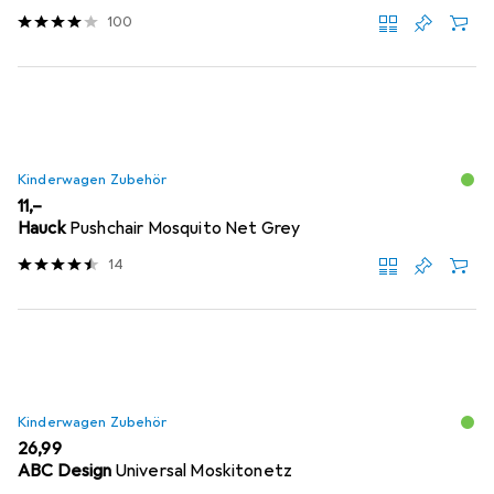
100
Kinderwagen Zubehör
EUR
11,–
Hauck
Pushchair Mosquito Net Grey
14
Kinderwagen Zubehör
EUR
26,99
ABC Design
Universal Moskitonetz