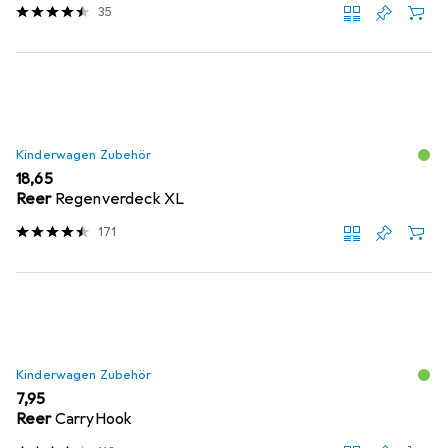
35
Kinderwagen Zubehör
EUR
18,65
Reer
Regenverdeck XL
171
Kinderwagen Zubehör
EUR
7,95
Reer
CarryHook