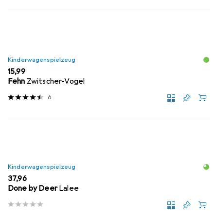
Kinderwagenspielzeug
EUR
15,99
Fehn
Zwitscher-Vogel
6
Kinderwagenspielzeug
EUR
37,96
Done by Deer
Lalee