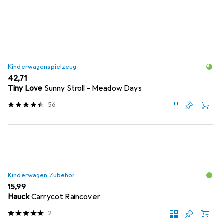
Kinderwagenspielzeug
EUR
42,71
Tiny Love
Sunny Stroll - Meadow Days
56
Kinderwagen Zubehör
EUR
15,99
Hauck
Carrycot Raincover
2