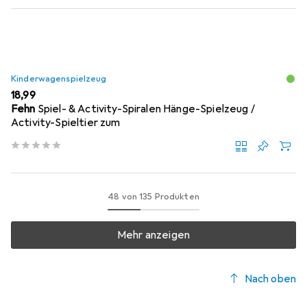
Kinderwagenspielzeug
EUR
18,99
Fehn
Spiel- & Activity-Spiralen Hänge-Spielzeug /
Activity-Spieltier zum
48 von 135 Produkten
Mehr anzeigen
Nach oben