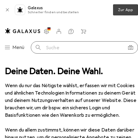
Galaxus
Zur App
Schneller finden und bestellen
Einstellungen
Kundenkonto
Vergleichslisten
Merklisten
Warenkorb
Navigation nach Kategorien
Menü
Suche
rt
Deine Daten. Deine Wahl.
Kinderwagen
Chipolino Kinderwagen Elite 3 in 1
Zubehör
Wenn du nur das Nötigste wählst, erfassen wir mit Cookies
EUR
EUR
658,95
statt
693,95
und ähnlichen Technologien Informationen zu deinem Gerät
Chipolino
Kinderwagen Elite 3 in 1
und deinem Nutzungsverhalten auf unserer Website. Diese
0 Monate - 3 Jahre
brauchen wir, um dir bspw. ein sicheres Login und
Basisfunktionen wie den Warenkorb zu ermöglichen.
Wenn du allem zustimmst, können wir diese Daten darüber
hinaus nutzen, um dir personalisierte Angebote zu zeigen,