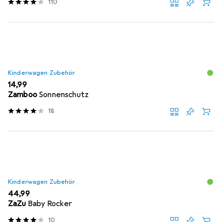
110
Kinderwagen Zubehör
EUR
14,99
Zamboo
Sonnenschutz
18
Kinderwagen Zubehör
EUR
44,99
ZaZu
Baby Rocker
10