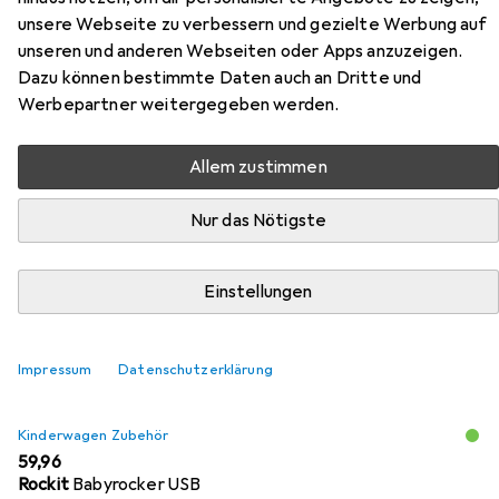
Zubehör für Chipolino
unsere Webseite zu verbessern und gezielte Werbung auf
Kinderwagen Elite 3 in 1
unseren und anderen Webseiten oder Apps anzuzeigen.
Dazu können bestimmte Daten auch an Dritte und
Hier findest du passendes Zubehör zum Produkt Chipolino
Werbepartner weitergegeben werden.
Kinderwagen Elite 3 in 1 aus den Kategorien Kinderwagen
Zubehör und Kinderwagenspielzeug.
Allem zustimmen
Nur das Nötigste
Beliebt
Kinderwagen Zubehör
Kinderwagenspielzeug
Einstellungen
Relevanz
Produktliste
Impressum
Datenschutzerklärung
Kinderwagen Zubehör
EUR
59,96
Rockit
Babyrocker USB