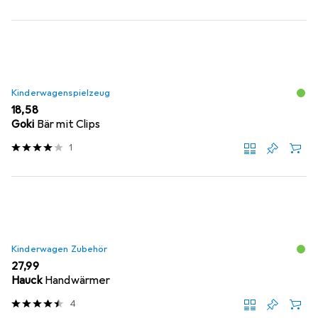
Kinderwagenspielzeug
EUR
18,58
Goki
Bär mit Clips
1
Kinderwagen Zubehör
EUR
27,99
Hauck
Handwärmer
4