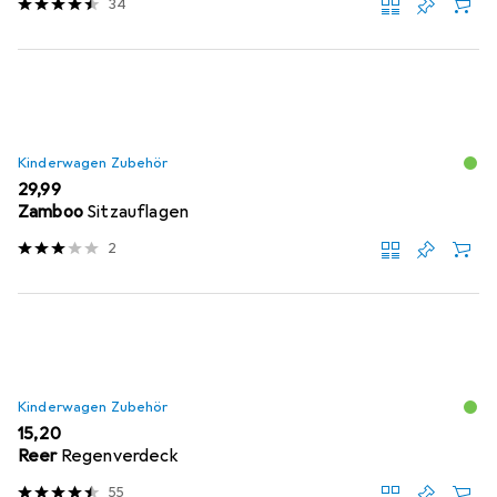
34
Kinderwagen Zubehör
EUR
29,99
Zamboo
Sitzauflagen
2
Kinderwagen Zubehör
EUR
15,20
Reer
Regenverdeck
55