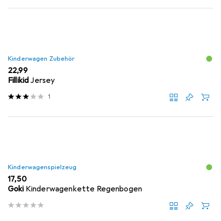
Kinderwagen Zubehör
EUR
22,99
Fillikid
Jersey
1
Kinderwagenspielzeug
EUR
17,50
Goki
Kinderwagenkette Regenbogen