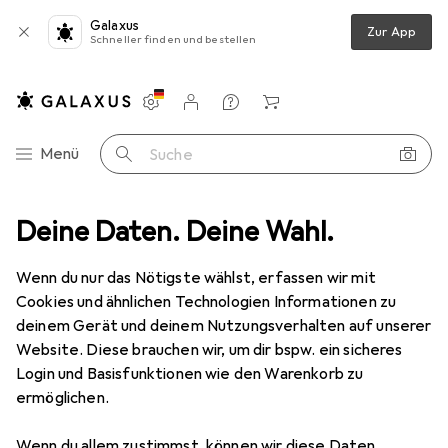
Galaxus
Zur App
Schneller finden und bestellen
Einstellungen
Kundenkonto
Vergleichslisten
Merklisten
Warenkorb
Navigation nach Kategorien
Menü
Suche
iment
Deine Daten. Deine Wahl.
Baby + Eltern
Babytransport
Kinderwagen Fusssack
Kinderwagen Fusssack
Wenn du nur das Nötigste wählst, erfassen wir mit
Cookies und ähnlichen Technologien Informationen zu
deinem Gerät und deinem Nutzungsverhalten auf unserer
Produkte
Forum
Website. Diese brauchen wir, um dir bspw. ein sicheres
Login und Basisfunktionen wie den Warenkorb zu
ermöglichen.
Wenn du allem zustimmst, können wir diese Daten