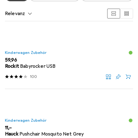
Relevanz
Produktliste
Kinderwagen Zubehör
EUR
59,96
Rockit
Babyrocker USB
100
Kinderwagen Zubehör
EUR
11,–
Hauck
Pushchair Mosquito Net Grey