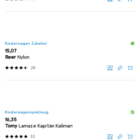
Kinderwagen Zubehör
EUR
15,07
Reer
Nylon
28
Kinderwagenspielzeug
EUR
16,35
Tomy
Lamaze Kapitän Kalimari
32