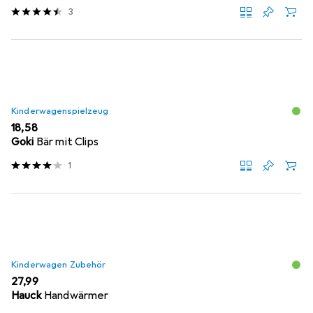
3
Kinderwagenspielzeug
EUR
18,58
Goki
Bär mit Clips
1
Kinderwagen Zubehör
EUR
27,99
Hauck
Handwärmer