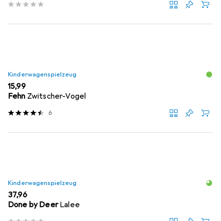
Kinderwagenspielzeug
EUR
15,99
Fehn
Zwitscher-Vogel
6
Kinderwagenspielzeug
EUR
37,96
Done by Deer
Lalee