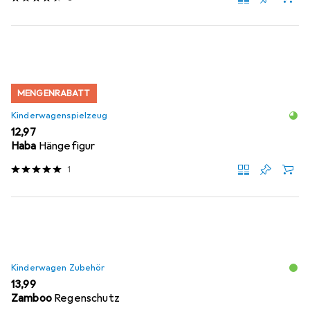
MENGENRABATT
Kinderwagenspielzeug
EUR
12,97
Haba
Hängefigur
1
Kinderwagen Zubehör
EUR
13,99
Zamboo
Regenschutz