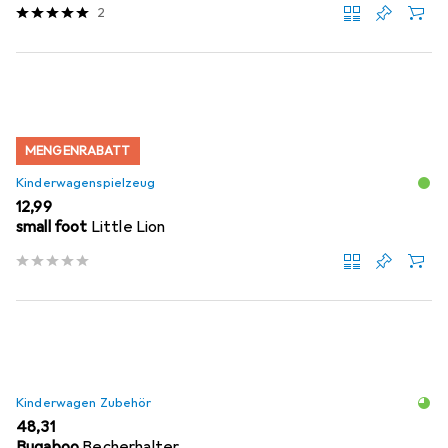
2
MENGENRABATT
Kinderwagenspielzeug
EUR
12,99
small foot
Little Lion
Kinderwagen Zubehör
EUR
48,31
Bugaboo
Becherhalter