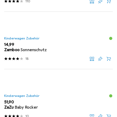
110
Kinderwagen Zubehör
EUR
14,99
Zamboo
Sonnenschutz
18
Kinderwagen Zubehör
EUR
51,90
ZaZu
Baby Rocker
10