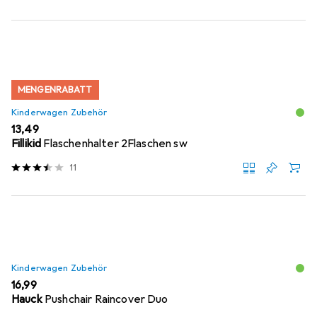
MENGENRABATT
Kinderwagen Zubehör
EUR
13,49
Fillikid
Flaschenhalter 2Flaschen sw
11
Kinderwagen Zubehör
EUR
16,99
Hauck
Pushchair Raincover Duo