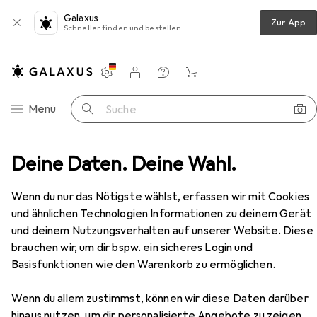
Galaxus
Zur App
Schneller finden und bestellen
Einstellungen
Kundenkonto
Vergleichslisten
Merklisten
Warenkorb
Navigation nach Kategorien
Menü
Suche
ss und Regenschutz, geeignet von Geburt bis ca. 4 Jahre
Deine Daten. Deine Wahl.
Zubehör
Wenn du nur das Nötigste wählst, erfassen wir mit Cookies
und ähnlichen Technologien Informationen zu deinem Gerät
EUR
119,99
und deinem Nutzungsverhalten auf unserer Website. Diese
Graco
Leichter Kinderwagen mit
brauchen wir, um dir bspw. ein sicheres Login und
Schnellverschluss und Regenschutz,
Basisfunktionen wie den Warenkorb zu ermöglichen.
geeignet von Geburt bis ca. 4 Jahre
0 Monate - 4 Jahre
Wenn du allem zustimmst, können wir diese Daten darüber
hinaus nutzen, um dir personalisierte Angebote zu zeigen,