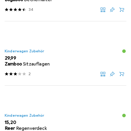
34
Kinderwagen Zubehör
EUR
29,99
Zamboo
Sitzauflagen
2
Kinderwagen Zubehör
EUR
15,20
Reer
Regenverdeck