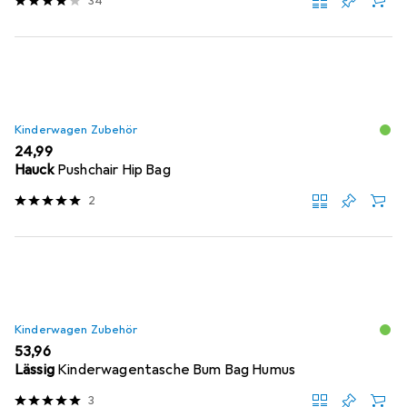
34
Kinderwagen Zubehör
EUR
24,99
Hauck
Pushchair Hip Bag
2
Kinderwagen Zubehör
EUR
53,96
Lässig
Kinderwagentasche Bum Bag Humus
3