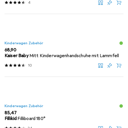
4
Kinderwagen Zubehör
EUR
68,90
Kaiser Baby
Mitt Kinderwagenhandschuhe mit Lammfell
10
Kinderwagen Zubehör
EUR
85,47
Fillikid
Filliboard 180°