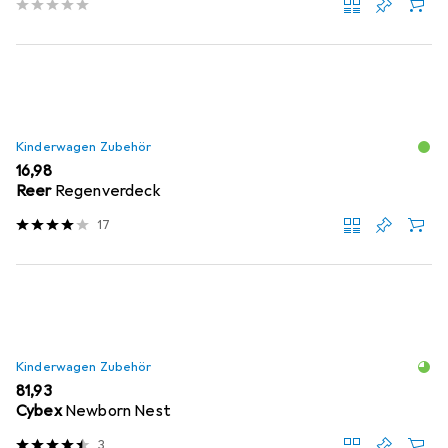
Kinderwagen Zubehör
EUR
16,98
Reer
Regenverdeck
17
Kinderwagen Zubehör
EUR
81,93
Cybex
Newborn Nest
3