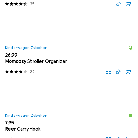
35
Kinderwagen Zubehör
EUR
26,99
Momcozy
Stroller Organizer
22
Kinderwagen Zubehör
EUR
7,95
Reer
CarryHook