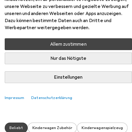
unsere Webseite zu verbessern und gezielte Werbung auf
unseren und anderen Webseiten oder Apps anzuzeigen.
Dazu können bestimmte Daten auch an Dritte und
Zubehör für Graco Leichter
Werbepartner weitergegeben werden.
Kinderwagen mit
Schnellverschluss und
Allem zustimmen
Regenschutz, geeignet von
Nur das Nötigste
Geburt bis ca. 4 Jahre
Einstellungen
Hier findest du passendes Zubehör zum Produkt Graco
Leichter Kinderwagen mit Schnellverschluss und
Regenschutz, geeignet von Geburt bis ca. 4 Jahre aus
Impressum
Datenschutzerklärung
den Kategorien Kinderwagen Zubehör und
Kinderwagenspielzeug.
Beliebt
Kinderwagen Zubehör
Kinderwagenspielzeug