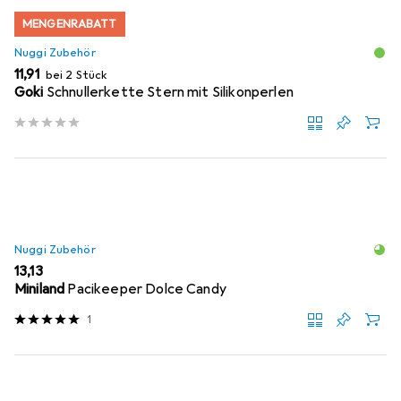
MENGENRABATT
Nuggi Zubehör
EUR
11,91
bei 2 Stück
Goki
Schnullerkette Stern mit Silikonperlen
Nuggi Zubehör
EUR
13,13
Miniland
Pacikeeper Dolce Candy
1