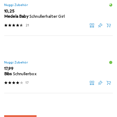
Nuggi Zubehör
EUR
10,25
Medela Baby
Schnullerhalter Girl
21
Nuggi Zubehör
EUR
17,99
Bibs
Schnullerbox
17