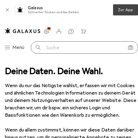
Galaxus
Zur App
Schneller finden und bestellen
Einstellungen
Kundenkonto
Vergleichslisten
Merklisten
Warenkorb
Navigation nach Kategorien
Menü
Suche
Matchstick Monkey chew, gray, 3 months +, MM-MMT-001
Deine Daten. Deine Wahl.
Zubehör
Wenn du nur das Nötigste wählst, erfassen wir mit Cookies
und ähnlichen Technologien Informationen zu deinem Gerät
EUR
11,01
und deinem Nutzungsverhalten auf unserer Website. Diese
Matchstick Monkey
chew, gray, 3
brauchen wir, um dir bspw. ein sicheres Login und
months +, MM-MMT-001
Basisfunktionen wie den Warenkorb zu ermöglichen.
Wenn du allem zustimmst, können wir diese Daten darüber
hinaus nutzen, um dir personalisierte Angebote zu zeigen,