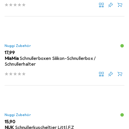
Nuggi Zubehör
EUR
17,99
MiaMia
Schnullerboxen Silikon-Schnullerbox /
Schnullerhalter
Nuggi Zubehör
EUR
15,90
NUK
Schnullerkuscheltier Littl.F.Z