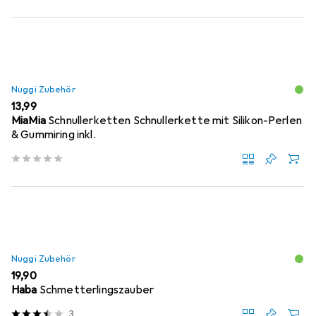
Nuggi Zubehör
EUR
13,99
MiaMia
Schnullerketten Schnullerkette mit Silikon-Perlen
& Gummiring inkl.
Nuggi Zubehör
EUR
19,90
Haba
Schmetterlingszauber
3