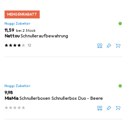
MENGENRABATT
Nuggi Zubehör
EUR
11,59
bei 2 Stück
Nattou
Schnulleraufbewahrung
12
Nuggi Zubehör
EUR
9,98
MiaMia
Schnullerboxen Schnullerbox Duo - Beere