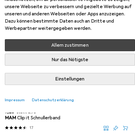
rubber pacifier for glass bottles,
unsere Webseite zu verbessern und gezielte Werbung auf
unseren und anderen Webseiten oder Apps anzuzeigen.
slow flow 0m + 2 pcs
Dazu können bestimmte Daten auch an Dritte und
Werbepartner weitergegeben werden.
Hier findest du passendes Zubehör zum Produkt
Natursutten Natural rubber pacifier for glass bottles,
Allem zustimmen
slow flow 0m + 2 pcs aus der Kategorie Nuggi Zubehör.
Relevanz
Nur das Nötigste
Produktliste
Einstellungen
−18%
Impressum
Datenschutzerklärung
Nuggi Zubehör
EUR
EUR
7,28
statt
8,90
MAM
Clip it Schnullerband
17