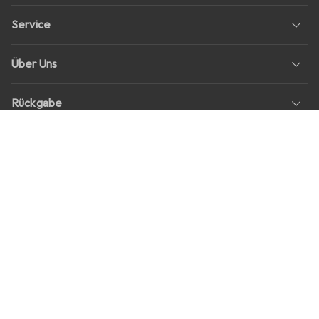
Service
Über Uns
Rückgabe
Soziale Medien
Stellenangebote
Preise
Alle Preise in EUR inkl. MwSt., zzgl.
Versandkosten
bei Bestellungen
unter
30,–
Shop Version
master-20260807-2039-31207921115-1
Unsere Onlineshops
digitec.ch
galaxus.ch
galaxus.at
galaxus.fr
galaxus.it