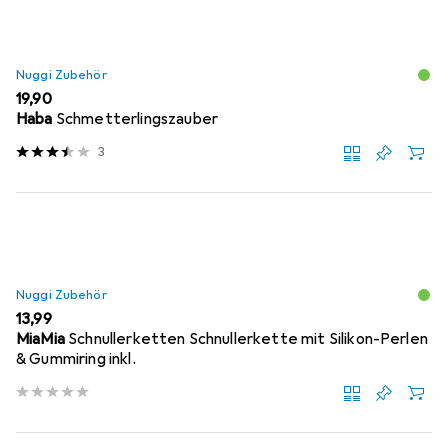
Nuggi Zubehör
EUR
19,90
Haba
Schmetterlingszauber
3
Nuggi Zubehör
EUR
13,99
MiaMia
Schnullerketten Schnullerkette mit Silikon-Perlen
& Gummiring inkl.