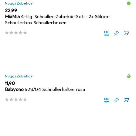
Nuggi Zubehör
EUR
22,99
MiaMia
4-tlg. Schnuller-Zubehör-Set - 2x Silikon-
Schnullerbox Schnullerboxen
Nuggi Zubehör
EUR
11,90
Babyono
528/04 Schnullerhalter rosa