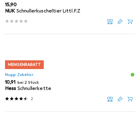
EUR
15,90
NUK
Schnullerkuscheltier Littl.F.Z
MENGENRABATT
Nuggi Zubehör
EUR
10,91
bei 2 Stück
Hess
Schnullerkette
2