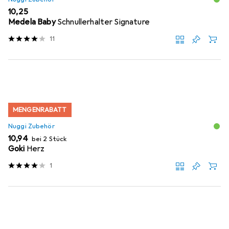
EUR
10,25
Medela Baby
Schnullerhalter Signature
11
MENGENRABATT
Nuggi Zubehör
EUR
10,94
bei 2 Stück
Goki
Herz
1