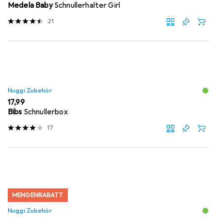
Medela Baby
Schnullerhalter Girl
21
Nuggi Zubehör
EUR
17,99
Bibs
Schnullerbox
17
MENGENRABATT
Nuggi Zubehör