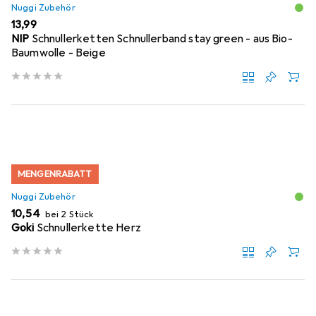
Nuggi Zubehör
EUR
13,99
NIP
Schnullerketten Schnullerband stay green - aus Bio-
Baumwolle - Beige
MENGENRABATT
Nuggi Zubehör
EUR
10,54
bei 2 Stück
Goki
Schnullerkette Herz