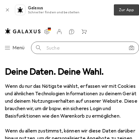
Galaxus
Zur App
Schneller finden und bestellen
Einstellungen
Kundenkonto
Vergleichslisten
Merklisten
Warenkorb
Navigation nach Kategorien
Menü
Suche
l rubber pacifier for glass bottles, slow flow 0m + 2 pcs
Deine Daten. Deine Wahl.
Zubehör
Wenn du nur das Nötigste wählst, erfassen wir mit Cookies
EUR
13,84
bei 2 Stück
Natursutten
Natural rubber pacifier
und ähnlichen Technologien Informationen zu deinem Gerät
for glass bottles, slow flow 0m + 2 pcs
und deinem Nutzungsverhalten auf unserer Website. Diese
2x, 0 - 6 Monate
brauchen wir, um dir bspw. ein sicheres Login und
Basisfunktionen wie den Warenkorb zu ermöglichen.
Wenn du allem zustimmst, können wir diese Daten darüber
Zubehör für Natursutten Natural
hinaus nutzen, um dir personalisierte Angebote zu zeigen,