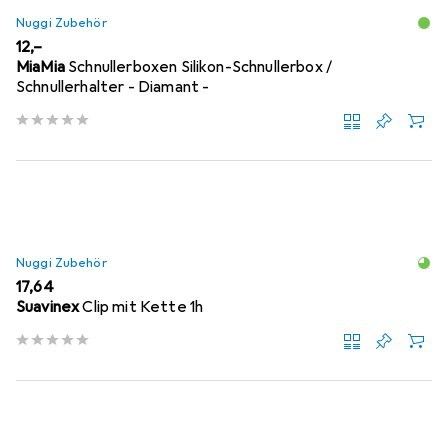
Nuggi Zubehör
EUR
12,–
MiaMia
Schnullerboxen Silikon-Schnullerbox /
Schnullerhalter - Diamant -
Nuggi Zubehör
EUR
17,64
Suavinex
Clip mit Kette 1h