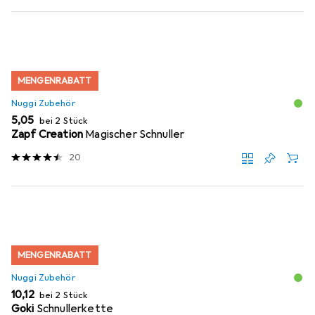
MENGENRABATT
Nuggi Zubehör
EUR
5,05
bei 2 Stück
Zapf Creation
Magischer Schnuller
20
MENGENRABATT
Nuggi Zubehör
EUR
10,12
bei 2 Stück
Goki
Schnullerkette