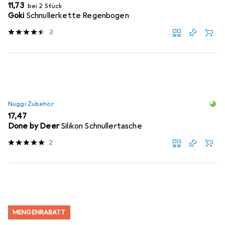
EUR
11,73
bei 2 Stück
Goki
Schnullerkette Regenbogen
2
Nuggi Zubehör
EUR
17,47
Done by Deer
Silikon Schnullertasche
2
MENGENRABATT