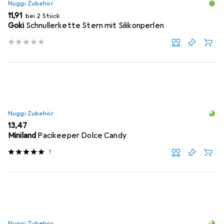
Nuggi Zubehör
EUR
11,91
bei 2 Stück
Goki
Schnullerkette Stern mit Silikonperlen
Nuggi Zubehör
EUR
13,47
Miniland
Pacikeeper Dolce Candy
1
Nuggi Zubehör