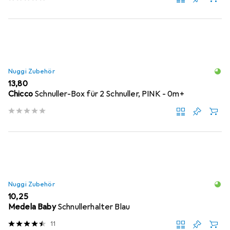
Nuggi Zubehör
EUR
13,80
Chicco
Schnuller-Box für 2 Schnuller, PINK - 0m+
Nuggi Zubehör
EUR
10,25
Medela Baby
Schnullerhalter Blau
11