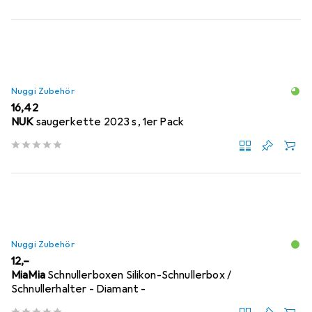
Nuggi Zubehör
EUR
16,42
NUK
saugerkette 2023 s, 1er Pack
Nuggi Zubehör
EUR
12,–
MiaMia
Schnullerboxen Silikon-Schnullerbox /
Schnullerhalter - Diamant -