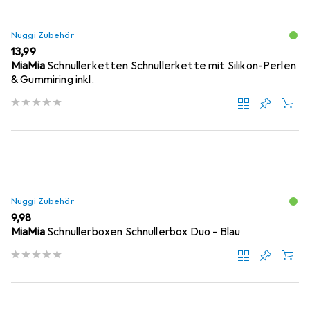
Nuggi Zubehör
EUR
13,99
MiaMia
Schnullerketten Schnullerkette mit Silikon-Perlen
& Gummiring inkl.
Nuggi Zubehör
EUR
9,98
MiaMia
Schnullerboxen Schnullerbox Duo - Blau