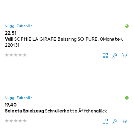
Nuggi Zubehör
EUR
22,51
Vulli
SOPHIE LA GIRAFE Beissring SO'PURE, 0Monate+,
220131
Nuggi Zubehör
EUR
19,40
Selecta Spielzeug
Schnullerkette Äffchenglück