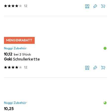
12
MENGENRABATT
Nuggi Zubehör
EUR
10,12
bei 2 Stück
Goki
Schnullerkette
12
Nuggi Zubehör
EUR
10,25