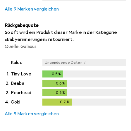
i
i
Ungenügende Daten
Ungenügende Daten
Alle 9 Marken vergleichen
Rückgabequote
So oft wird ein Produkt dieser Marke in der Kategorie
«Babyerinnerungen» retourniert.
Quelle: Galaxus
i
Kaloo
Ungenügende Daten
1.
Tiny Love
0,5
%
0,5
%
2.
Beaba
0,6
%
0,6
%
2.
Pearhead
0,6
%
0,6
%
4.
Goki
0,7
%
0,7
%
Alle 9 Marken vergleichen