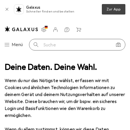
Galaxus
Zur App
Schneller finden und bestellen
Einstellungen
Kundenkonto
Vergleichslisten
Merklisten
Warenkorb
Navigation nach Kategorien
Menü
Suche
essoires
Deine Daten. Deine Wahl.
Babyerinnerungen
Kaloo Kreativ Mein erster Abdruck
Wenn du nur das Nötigste wählst, erfassen wir mit
Cookies und ähnlichen Technologien Informationen zu
3 Bilder
deinem Gerät und deinem Nutzungsverhalten auf unserer
Website. Diese brauchen wir, um dir bspw. ein sicheres
EUR
23,20
Login und Basisfunktionen wie den Warenkorb zu
Kaloo
Kreativ Mein erster Abdruck
ermöglichen.
Preis in EUR inkl. MwSt.
Wenn du allem zustimmst, können wir diese Daten