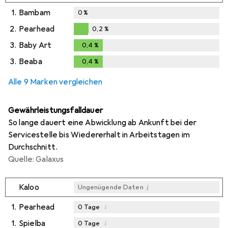
1.
Bambam
0
%
2.
Pearhead
0,2
%
0,2
%
3.
Baby Art
0,4
%
0,4
%
3.
Beaba
0,4
%
0,4
%
Alle 9 Marken vergleichen
Gewährleistungsfalldauer
So lange dauert eine Abwicklung ab Ankunft bei der
Servicestelle bis Wiedererhalt in Arbeitstagen im
Durchschnitt.
Quelle: Galaxus
i
Kaloo
Ungenügende Daten
1.
Pearhead
i
0
Tage
1.
Spielba
i
0
Tage