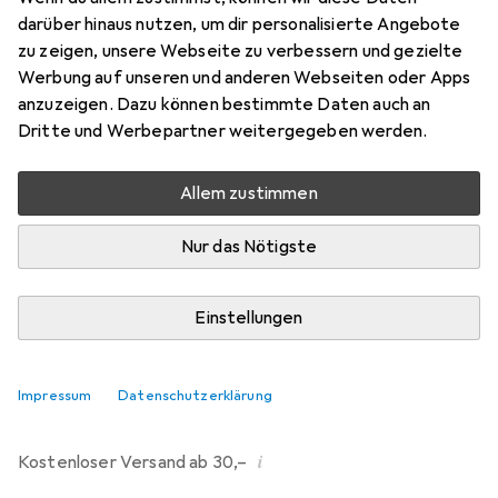
darüber hinaus nutzen, um dir personalisierte Angebote
Marke
Bewertungen
zu zeigen, unsere Webseite zu verbessern und gezielte
Mehr von Kaloo
Werbung auf unseren und anderen Webseiten oder Apps
anzuzeigen. Dazu können bestimmte Daten auch an
Dritte und Werbepartner weitergegeben werden.
Zwischen Do, 13.8. und Mo, 17.8. geliefert
Nur 2 Stück an Lager beim Drittanbieter
Allem zustimmen
Lieferort angeben für genaue Lieferzeit
Nur das Nötigste
i
Angebot von
StockNet Connect
FR
Einstellungen
In den Warenkorb
Impressum
Datenschutzerklärung
Vergleichen
Merken
i
Kostenloser Versand ab 30,–