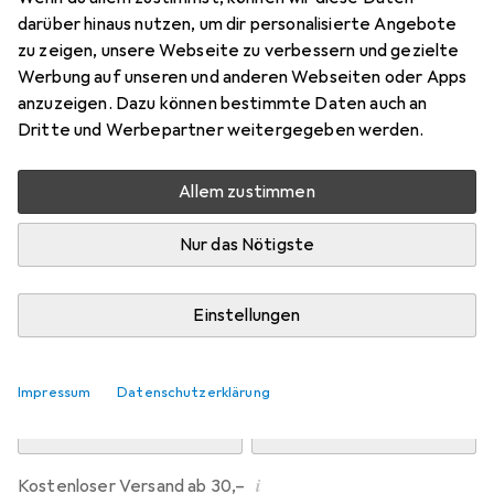
Preis in EUR inkl. MwSt.
darüber hinaus nutzen, um dir personalisierte Angebote
zu zeigen, unsere Webseite zu verbessern und gezielte
Marke
Bewertungen
Werbung auf unseren und anderen Webseiten oder Apps
Mehr von Pampers
322
anzuzeigen. Dazu können bestimmte Daten auch an
Dritte und Werbepartner weitergegeben werden.
Zwischen Mi, 12.8. und Do, 13.8. geliefert
Allem zustimmen
Nur 3 Stück an Lager beim Drittanbieter
Lieferort angeben für genaue Lieferzeit
Nur das Nötigste
i
Angebot von
StockNet Connect
FR
Einstellungen
In den Warenkorb
Impressum
Datenschutzerklärung
Vergleichen
Merken
i
Kostenloser Versand ab 30,–