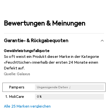
Bewertungen & Meinungen
Garantie- & Rückgabequoten
Gewährleistungsfallquote
So oft weist ein Produkt dieser Marke in der Kategorie
«Feuchttücher» innerhalb der ersten 24 Monate einen
Defekt auf.
Quelle: Galaxus
i
Pampers
Ungenügende Daten
1.
MoliCare
0
%
i
i
i
Ungenügende Daten
Ungenügende Daten
Ungenügende Daten
Alle 25 Marken vergleichen