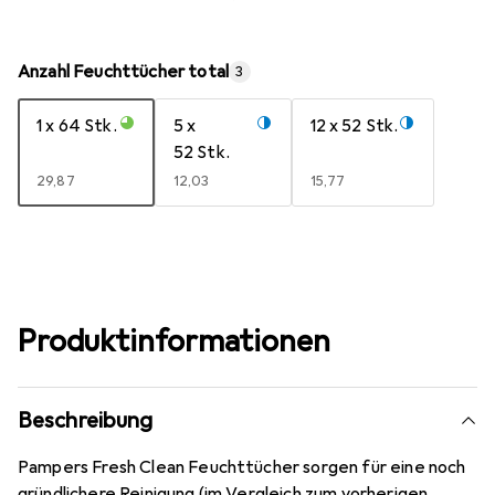
Anzahl Feuchttücher total
3
1 x 64 Stk.
5 x
12 x 52 Stk.
52 Stk.
EUR
29,87
EUR
12,03
EUR
15,77
Produktinformationen
Beschreibung
Pampers Fresh Clean Feuchttücher sorgen für eine noch
gründlichere Reinigung (im Vergleich zum vorherigen