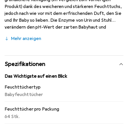
Produkt) dank des weicheren und stärkeren Feuchttuchs,
jedoch nach wie vor mit dem erfrischenden Duft, den Sie
und Ihr Baby so lieben. Die Enzyme von Urin und Stuhl
verändern den pH-Wert der zarten Babyhaut und
erhöhen das Risiko von Reizungen und Windelausschlag.
Mehr anzeigen
Alle Pampers Feuchttücher enthalten eine spezielle
Formel, die den natürlichen pH-Wert der Babyhaut
besser schützt als Baumwolle und Wasser. Pampers Fresh
Clean Feuchttücher sind dermatologisch getestet und
Spezifikationen
von Dermatologen der Skin Health Alliance bestätigt. Da
Pampers Fresh Clean Feuchttücher für die empfindliche
Das Wichtigste auf einen Blick
Babyhaut entwickelt wurden, enthalten sie keinen
Feuchttüchertyp
Alkohol und keine Farbstoffe.
Babyfeuchttücher
Feuchttücher pro Packung
64 Stk.