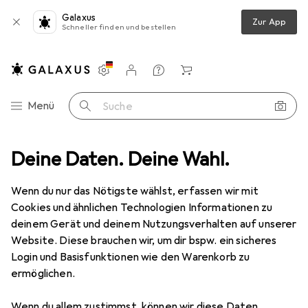
Galaxus
Zur App
Schneller finden und bestellen
Einstellungen
Kundenkonto
Vergleichslisten
Merklisten
Warenkorb
Navigation nach Kategorien
Menü
Suche
Baby + Eltern
Deine Daten. Deine Wahl.
Wickeln
Feuchttücher
Pampers Fresh Clean
Wenn du nur das Nötigste wählst, erfassen wir mit
Cookies und ähnlichen Technologien Informationen zu
17 Bilder
deinem Gerät und deinem Nutzungsverhalten auf unserer
Website. Diese brauchen wir, um dir bspw. ein sicheres
EUR
29,87
EUR
0,57
/
1Stk.
Login und Basisfunktionen wie den Warenkorb zu
Pampers
Fresh Clean
ermöglichen.
1 x 64 Stk.
Wenn du allem zustimmst, können wir diese Daten