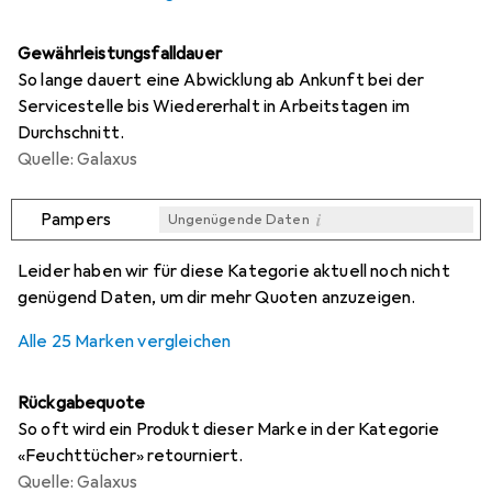
Gewährleistungsfalldauer
So lange dauert eine Abwicklung ab Ankunft bei der
Servicestelle bis Wiedererhalt in Arbeitstagen im
Durchschnitt.
Quelle: Galaxus
i
Pampers
Ungenügende Daten
i
i
i
i
Ungenügende Daten
Ungenügende Daten
Ungenügende Daten
Ungenügende Daten
Leider haben wir für diese Kategorie aktuell noch nicht
genügend Daten, um dir mehr Quoten anzuzeigen.
Alle 25 Marken vergleichen
Rückgabequote
So oft wird ein Produkt dieser Marke in der Kategorie
«Feuchttücher» retourniert.
Quelle: Galaxus