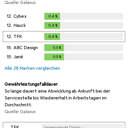
Quelle: Galaxus
12.
Cybex
0,4
%
0,4
%
12.
Hauck
0,4
%
0,4
%
12.
TFK
0,4
%
0,4
%
15.
ABC Design
0,5
%
0,5
%
15.
Jané
0,5
%
0,5
%
Alle 28 Marken vergleichen
Gewährleistungsfalldauer
So lange dauert eine Abwicklung ab Ankunft bei der
Servicestelle bis Wiedererhalt in Arbeitstagen im
Durchschnitt.
Quelle: Galaxus
i
TFK
Ungenügende Daten