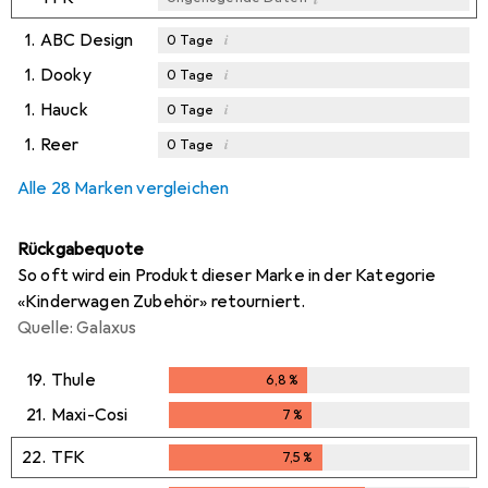
1.
ABC Design
i
0
Tage
1.
Dooky
i
0
Tage
1.
Hauck
i
0
Tage
1.
Reer
i
0
Tage
Alle 28 Marken vergleichen
Rückgabequote
So oft wird ein Produkt dieser Marke in der Kategorie
«Kinderwagen Zubehör» retourniert.
Quelle: Galaxus
19.
Thule
6,8
%
6,8
%
21.
Maxi-Cosi
7
%
7
%
22.
TFK
7,5
%
7,5
%