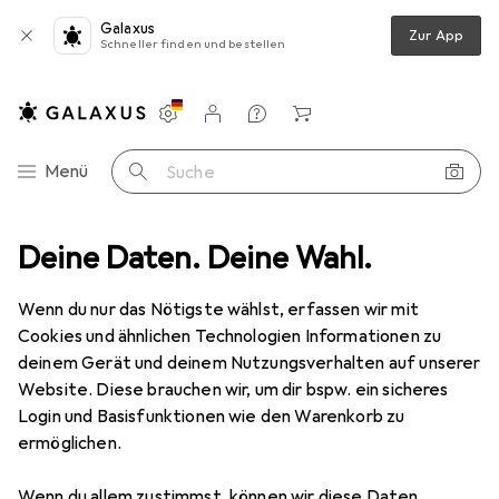
Galaxus
Zur App
Schneller finden und bestellen
Einstellungen
Kundenkonto
Vergleichslisten
Merklisten
Warenkorb
Navigation nach Kategorien
Menü
Suche
abytransport
Deine Daten. Deine Wahl.
Kinderwagen Zubehör
TFK Ersatzschlauch 8 Zoll
Wenn du nur das Nötigste wählst, erfassen wir mit
Cookies und ähnlichen Technologien Informationen zu
4 Bilder
deinem Gerät und deinem Nutzungsverhalten auf unserer
Website. Diese brauchen wir, um dir bspw. ein sicheres
EUR
18,24
Login und Basisfunktionen wie den Warenkorb zu
TFK
Ersatzschlauch 8 Zoll
ermöglichen.
Preis in EUR inkl. MwSt.
Wenn du allem zustimmst, können wir diese Daten