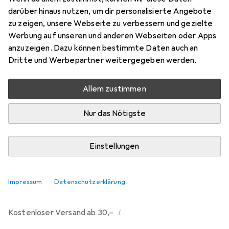
darüber hinaus nutzen, um dir personalisierte Angebote
Marke
Bewertungen
zu zeigen, unsere Webseite zu verbessern und gezielte
Mehr von TFK
Werbung auf unseren und anderen Webseiten oder Apps
anzuzeigen. Dazu können bestimmte Daten auch an
Dritte und Werbepartner weitergegeben werden.
Zwischen Mi, 12.8. und Fr, 14.8. geliefert
7 Stück an Lager beim Drittanbieter
Allem zustimmen
Lieferort angeben für genaue Lieferzeit
Nur das Nötigste
i
Angebot von
StockNet Connect
FR
Einstellungen
In den Warenkorb
Impressum
Datenschutzerklärung
Vergleichen
Merken
i
Kostenloser Versand ab 30,–