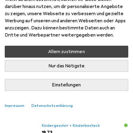
Du suchst nach einem hochwertigen
darüber hinaus nutzen, um dir personalisierte Angebote
Kinderbesteckset für dein Kind? Dann ist das
zu zeigen, unsere Webseite zu verbessern und gezielte
Werbung auf unseren und anderen Webseiten oder Apps
WMF Kinderbesteck 4-teilig Tiere genau das
anzuzeigen. Dazu können bestimmte Daten auch an
Richtige für dich! Das Set besteht aus
mehr
Dritte und Werbepartner weitergegeben werden.
Das meinen unsere Kunden
i
Allem zustimmen
Pro
Contra
Gute Qualität
Nur das Nötigste
Der kleine hat Freude
Grösse top
Einstellungen
Irgendwann bist du zu gross dafür
Nicht das edelste Metall
Impressum
Datenschutzerklärung
Kindergeschirr + Kinderbesteck
EUR
18,73