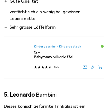
Gute Qualität
verfärbt sich ein wenig bei gewissen
Lebensmittel
Sehr grosse Löffelform
Kindergeschirr + Kinderbesteck
EUR
12,–
Babymoov
Silikonlöffel
166
5. Leonardo
Bambini
Dieses konisch geformte Trinkglas ist ein