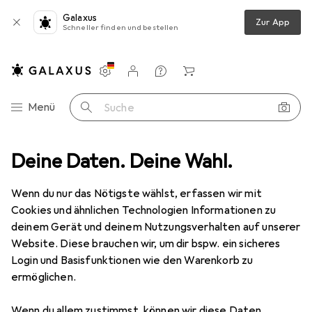
Galaxus
Zur App
Schneller finden und bestellen
Einstellungen
Kundenkonto
Vergleichslisten
Merklisten
Warenkorb
Navigation nach Kategorien
Menü
Suche
Top bewertete Kindergeschirr
Deine Daten. Deine Wahl.
+ Kinderbestecke
Wenn du nur das Nötigste wählst, erfassen wir mit
Cookies und ähnlichen Technologien Informationen zu
Diese Seite bleibt immer aktuell und wird automatisch
deinem Gerät und deinem Nutzungsverhalten auf unserer
i
aktualisiert.
Website. Diese brauchen wir, um dir bspw. ein sicheres
Login und Basisfunktionen wie den Warenkorb zu
ermöglichen.
1. WMF
Tiere
Wenn du allem zustimmst, können wir diese Daten