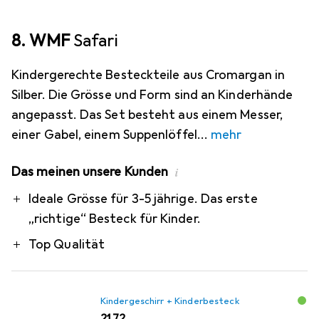
8. WMF
Safari
Kindergerechte Besteckteile aus Cromargan in
Silber. Die Grösse und Form sind an Kinderhände
angepasst. Das Set besteht aus einem Messer,
einer Gabel, einem Suppenlöffel
mehr
Das meinen unsere Kunden
i
Pro
Ideale Grösse für 3-5 jährige. Das erste
„richtige“ Besteck für Kinder.
Top Qualität
Kindergeschirr + Kinderbesteck
EUR
21,72