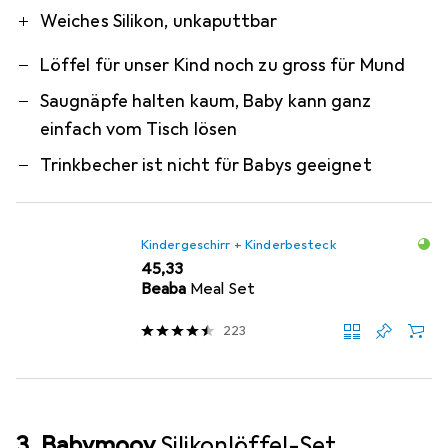
Weiches Silikon, unkaputtbar
Löffel für unser Kind noch zu gross für Mund
Saugnäpfe halten kaum, Baby kann ganz
einfach vom Tisch lösen
Trinkbecher ist nicht für Babys geeignet
Kindergeschirr + Kinderbesteck
EUR
45,33
Beaba
Meal Set
223
3. Babymoov
Silikonlöffel-Set