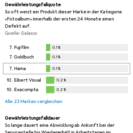
Gewährleistungsfallquote
So oft weist ein Produkt dieser Marke in der Kategorie
«Fotoalbum» innerhalb der ersten 24 Monate einen
Defekt auf.
Quelle: Galaxus
7.
Fujifilm
0,1
%
0,1
%
7.
Goldbuch
0,1
%
0,1
%
7.
Hama
0,1
%
0,1
%
10.
Eibert Visual
0,2
%
0,2
%
10.
Exacompta
0,2
%
0,2
%
Alle 23 Marken vergleichen
Gewährleistungsfalldauer
So lange dauert eine Abwicklung ab Ankunft bei der
Servicestelle bis Wiedererhalt in Arbeitstagen im