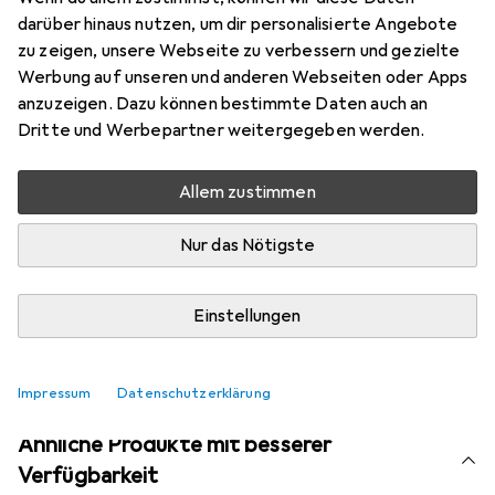
Marke
Bewertungen
darüber hinaus nutzen, um dir personalisierte Angebote
Mehr von Hama
1
zu zeigen, unsere Webseite zu verbessern und gezielte
Werbung auf unseren und anderen Webseiten oder Apps
anzuzeigen. Dazu können bestimmte Daten auch an
Aktuell nicht lieferbar
Dritte und Werbepartner weitergegeben werden.
Benachrichtigen, wenn lieferbar
Allem zustimmen
Nur das Nötigste
Vergleichen
Merken
i
Kostenloser Versand ab 30,–
Einstellungen
Impressum
Datenschutzerklärung
Ähnliche Produkte mit besserer
Verfügbarkeit