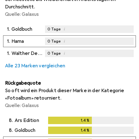
Durchschnitt.
Quelle: Galaxus
1.
Goldbuch
i
0
Tage
1.
Hama
i
0
Tage
1.
Walther Design
i
0
Tage
Alle 23 Marken vergleichen
Rückgabequote
So oft wird ein Produkt dieser Marke in der Kategorie
«Fotoalbum» retourniert.
Quelle: Galaxus
8.
Ars Edition
1,4
%
1,4
%
8.
Goldbuch
1,4
%
1,4
%