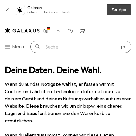
Galaxus
Zur App
Schneller finden und bestellen
Einstellungen
Kundenkonto
Vergleichslisten
Merklisten
Warenkorb
Navigation nach Kategorien
Menü
Suche
lbum
Deine Daten. Deine Wahl.
Hama 24 La Fleur Softcover Album 24 Fotos 10x15 farbl.sort.
Wenn du nur das Nötigste wählst, erfassen wir mit
Cookies und ähnlichen Technologien Informationen zu
4 Bilder
deinem Gerät und deinem Nutzungsverhalten auf unserer
Hama
24 La Fleur Softcover Album 24
Website. Diese brauchen wir, um dir bspw. ein sicheres
Fotos 10x15 farbl.sort.
Login und Basisfunktionen wie den Warenkorb zu
ermöglichen.
17.50 x 12 cm
Wenn du allem zustimmst, können wir diese Daten