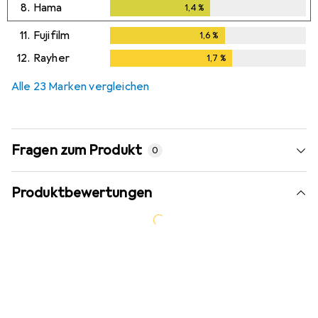
8.
Hama
1,4
%
1,4
%
11.
Fujifilm
1,6
%
1,6
%
12.
Rayher
1,7
%
1,7
%
Alle 23 Marken vergleichen
Fragen zum Produkt
0
Produktbewertungen