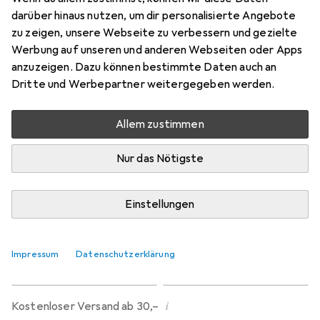
Preis in EUR inkl. MwSt.
darüber hinaus nutzen, um dir personalisierte Angebote
zu zeigen, unsere Webseite zu verbessern und gezielte
Marke
Bewertungen
Werbung auf unseren und anderen Webseiten oder Apps
Mehr von Hama
7
anzuzeigen. Dazu können bestimmte Daten auch an
Dritte und Werbepartner weitergegeben werden.
Zwischen Fr, 14.8. und Do, 20.8. geliefert
Allem zustimmen
Nur 1 Stück an Lager beim Lieferanten
Benachrichtigen, wenn schneller verfügbar
Nur das Nötigste
Lieferort angeben für genaue Lieferzeit
Einstellungen
In den Warenkorb
Impressum
Datenschutzerklärung
Vergleichen
Merken
i
Kostenloser Versand ab 30,–