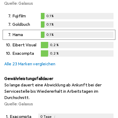
Quelle: Galaxus
7.
Fujifilm
0,1
%
0,1
%
7.
Goldbuch
0,1
%
0,1
%
7.
Hama
0,1
%
0,1
%
10.
Eibert Visual
0,2
%
0,2
%
10.
Exacompta
0,2
%
0,2
%
Alle 23 Marken vergleichen
Gewährleistungsfalldauer
So lange dauert eine Abwicklung ab Ankunft bei der
Servicestelle bis Wiedererhalt in Arbeitstagen im
Durchschnitt.
Quelle: Galaxus
1.
Exacompta
i
0
Tage