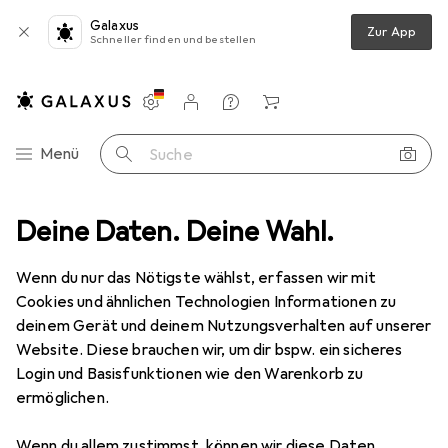
Galaxus
Zur App
Schneller finden und bestellen
Einstellungen
Kundenkonto
Vergleichslisten
Merklisten
Warenkorb
Navigation nach Kategorien
Menü
Suche
Scrapbooking
Deine Daten. Deine Wahl.
Fotoalbum
Hama Memo Singo 10x15 100 Fotos
Wenn du nur das Nötigste wählst, erfassen wir mit
Cookies und ähnlichen Technologien Informationen zu
5 Bilder
deinem Gerät und deinem Nutzungsverhalten auf unserer
Website. Diese brauchen wir, um dir bspw. ein sicheres
EUR
9,90
Login und Basisfunktionen wie den Warenkorb zu
Hama
Memo Singo 10x15 100 Fotos
ermöglichen.
13 x 16.50 cm
Wenn du allem zustimmst, können wir diese Daten