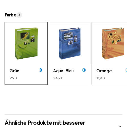
Farbe
3
Grün
Aqua, Blau
Orange
EUR
9,90
EUR
24,90
EUR
11,90
Ähnliche Produkte mit besserer