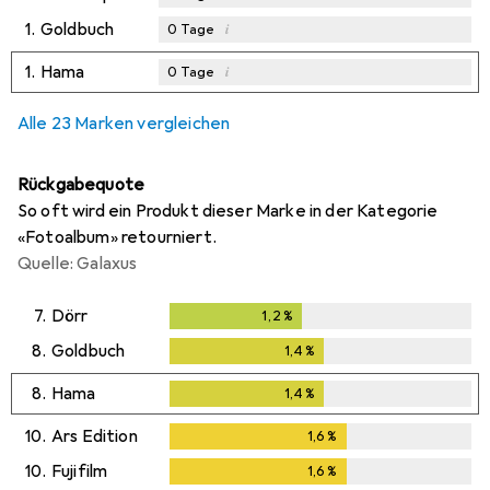
1.
Goldbuch
i
0
Tage
1.
Hama
i
0
Tage
Alle 23 Marken vergleichen
Rückgabequote
So oft wird ein Produkt dieser Marke in der Kategorie
«Fotoalbum» retourniert.
Quelle: Galaxus
7.
Dörr
1,2
%
1,2
%
8.
Goldbuch
1,4
%
1,4
%
8.
Hama
1,4
%
1,4
%
10.
Ars Edition
1,6
%
1,6
%
10.
Fujifilm
1,6
%
1,6
%