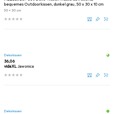
bequemes Outdoorkissen, dunkel grau, 50 x 30 x 10 cm
50 x 30 cm
Dekokissen
EUR
36,06
vidaXL
Jawonica
Dekokissen