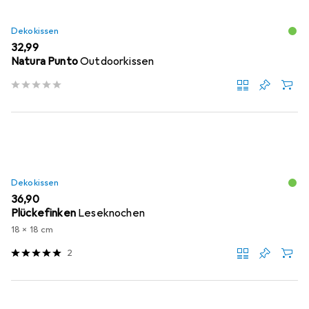
Dekokissen
EUR
32,99
Natura Punto
Outdoorkissen
Dekokissen
EUR
36,90
Plückefinken
Leseknochen
18 x 18 cm
2