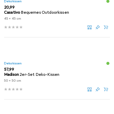
Dekokissen
EUR
20,99
Casativo
Bequemes Outdoorkissen
45 x 45 cm
Dekokissen
EUR
57,99
Madison
2er-Set Deko-Kissen
50 x 50 cm