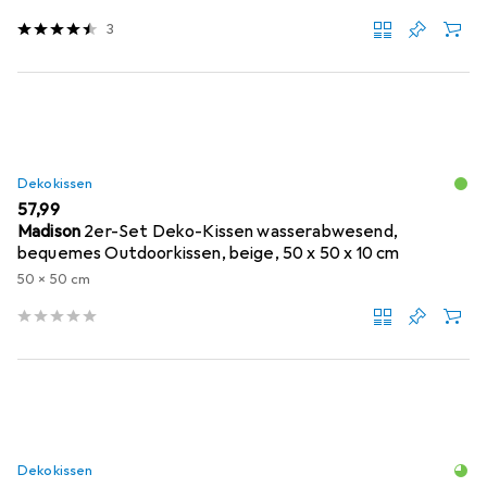
3
Dekokissen
EUR
57,99
Madison
2er-Set Deko-Kissen wasserabwesend,
bequemes Outdoorkissen, beige, 50 x 50 x 10 cm
50 x 50 cm
Dekokissen