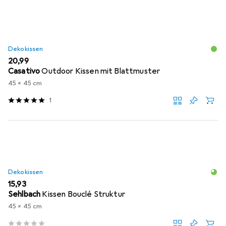
Dekokissen
EUR
20,99
Casativo
Outdoor Kissen mit Blattmuster
45 x 45 cm
1
Dekokissen
EUR
15,93
Sehlbach
Kissen Bouclé Struktur
45 x 45 cm