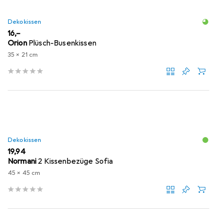
Dekokissen
EUR
16,–
Orion
Plüsch-Busenkissen
35 x 21 cm
Dekokissen
EUR
19,94
Normani
2 Kissenbezüge Sofia
45 x 45 cm