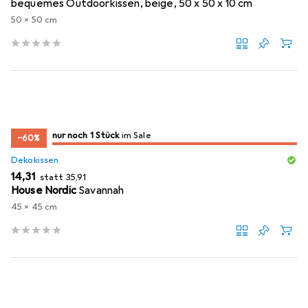
bequemes Outdoorkissen, beige, 50 x 50 x 10 cm
50 x 50 cm
noch 1 Stück
nur noch 1 Stück
im Sale
im Sale
−60%
Dekokissen
EUR
EUR
14,31
statt
35,91
House Nordic
Savannah
45 x 45 cm