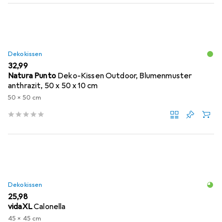
Dekokissen
EUR
32,99
Natura Punto
Deko-Kissen Outdoor, Blumenmuster
anthrazit, 50 x 50 x 10 cm
50 x 50 cm
Dekokissen
EUR
25,98
vidaXL
Calonella
45 x 45 cm