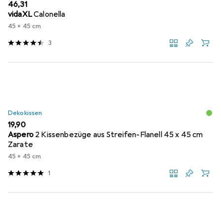
EUR
46,31
vidaXL
Calonella
45 x 45 cm
3
Dekokissen
EUR
19,90
Aspero
2 Kissenbezüge aus Streifen-Flanell 45 x 45 cm
Zarate
45 x 45 cm
1