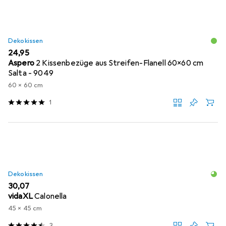
Dekokissen
EUR
24,95
Aspero
2 Kissenbezüge aus Streifen-Flanell 60x60 cm
Salta - 9049
60 x 60 cm
1
Dekokissen
EUR
30,07
vidaXL
Calonella
45 x 45 cm
3