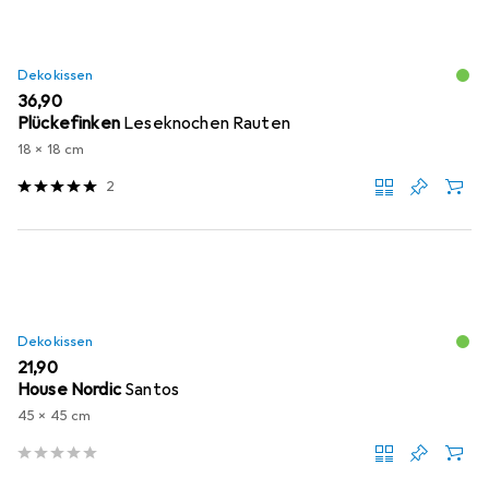
Dekokissen
EUR
36,90
Plückefinken
Leseknochen Rauten
18 x 18 cm
2
Dekokissen
EUR
21,90
House Nordic
Santos
45 x 45 cm