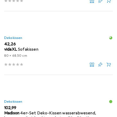
Dekokissen
EUR
42,26
vidaXL
Sofakissen
80 x 68.50 cm
Dekokissen
EUR
102,99
Madison
4er-Set Deko-Kissen wasserabwesend,