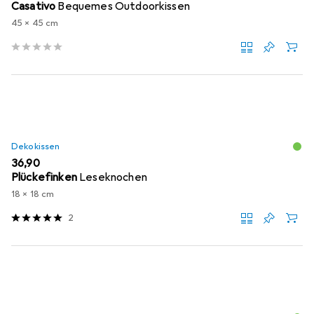
Casativo
Bequemes Outdoorkissen
45 x 45 cm
Dekokissen
EUR
36,90
Plückefinken
Leseknochen
18 x 18 cm
2