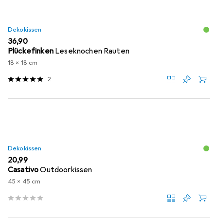
Dekokissen
EUR
36,90
Plückefinken
Leseknochen Rauten
18 x 18 cm
2
Dekokissen
EUR
20,99
Casativo
Outdoorkissen
45 x 45 cm