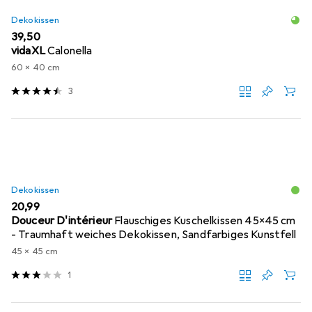
Dekokissen
EUR
39,50
vidaXL
Calonella
60 x 40 cm
3
Dekokissen
EUR
20,99
Douceur D'intérieur
Flauschiges Kuschelkissen 45x45 cm
- Traumhaft weiches Dekokissen, Sandfarbiges Kunstfell
45 x 45 cm
1