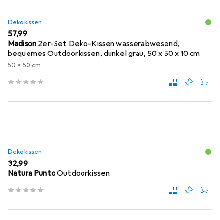
Dekokissen
EUR
57,99
Madison
2er-Set Deko-Kissen wasserabwesend,
bequemes Outdoorkissen, dunkel grau, 50 x 50 x 10 cm
50 x 50 cm
Dekokissen
EUR
32,99
Natura Punto
Outdoorkissen