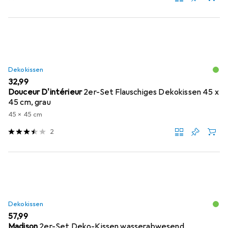
Dekokissen
EUR
32,99
Douceur D'intérieur
2er-Set Flauschiges Dekokissen 45 x
45 cm, grau
45 x 45 cm
2
Dekokissen
EUR
57,99
Madison
2er-Set Deko-Kissen wasserabwesend,