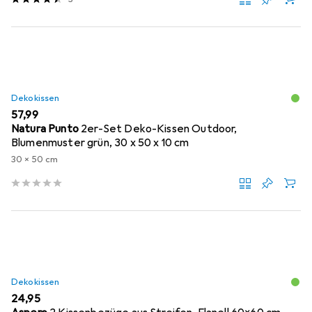
Dekokissen
EUR
57,99
Natura Punto
2er-Set Deko-Kissen Outdoor,
Blumenmuster grün, 30 x 50 x 10 cm
30 x 50 cm
Dekokissen
EUR
24,95