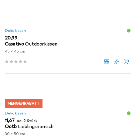
Dekokissen
EUR
20,99
Casativo
Outdoorkissen
45 x 45 cm
MENGENRABATT
Dekokissen
EUR
11,67
bei 2 Stück
Ootb
Lieblingsmensch
30 x 50 cm