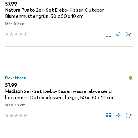
EUR
57,99
Natura Punto
2er-Set Deko-Kissen Outdoor,
Blumenmuster grün, 50 x 50 x 10 cm
50 x 50 cm
Dekokissen
EUR
57,99
Madison
2er-Set Deko-Kissen wasserabwesend,
bequemes Outdoorkissen, beige, 50 x 30 x 10 cm
50 x 30 cm