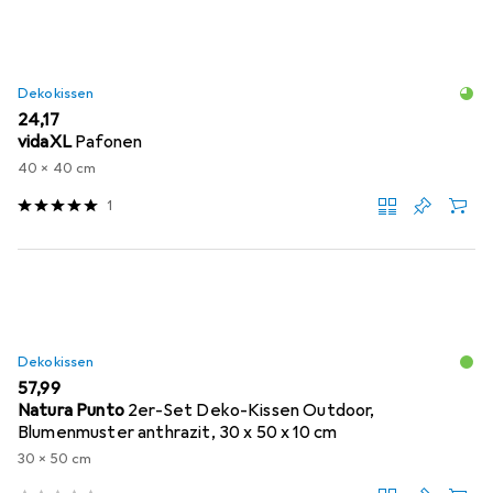
Dekokissen
EUR
24,17
vidaXL
Pafonen
40 x 40 cm
1
Dekokissen
EUR
57,99
Natura Punto
2er-Set Deko-Kissen Outdoor,
Blumenmuster anthrazit, 30 x 50 x 10 cm
30 x 50 cm