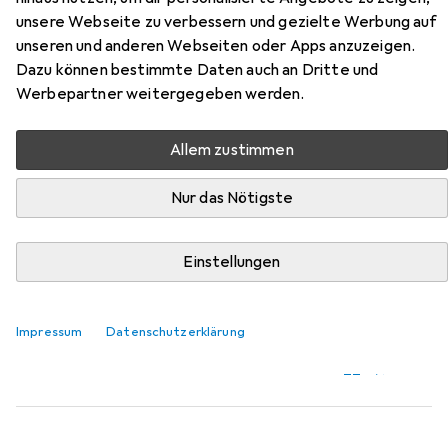
Aitana
unsere Webseite zu verbessern und gezielte Werbung auf
unseren und anderen Webseiten oder Apps anzuzeigen.
Hier findest du passendes Zubehör zum Produkt Atelier
Dazu können bestimmte Daten auch an Dritte und
del Sofa Aitana aus der Kategorie Dekokissen.
Werbepartner weitergegeben werden.
Relevanz
Allem zustimmen
Produktliste
Nur das Nötigste
Dekokissen
Einstellungen
EUR
20,99
Douceur D'intérieur
Flauschiges Dekokissen 45x45 cm -
Traumhaft weicher Kissenbezug in Fell-Optik, Graues
Kunstfell
Impressum
Datenschutzerklärung
45 x 45 cm
2