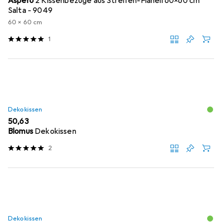
Aspero
2 Kissenbezüge aus Streifen-Flanell 60x60 cm
Salta - 9049
60 x 60 cm
1
Dekokissen
EUR
50,63
Blomus
Dekokissen
2
Dekokissen