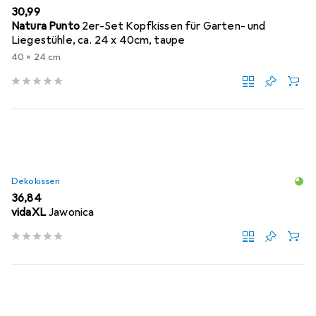
EUR
30,99
Natura Punto
2er-Set Kopfkissen für Garten- und
Liegestühle, ca. 24 x 40cm, taupe
40 x 24 cm
Dekokissen
EUR
36,84
vidaXL
Jawonica