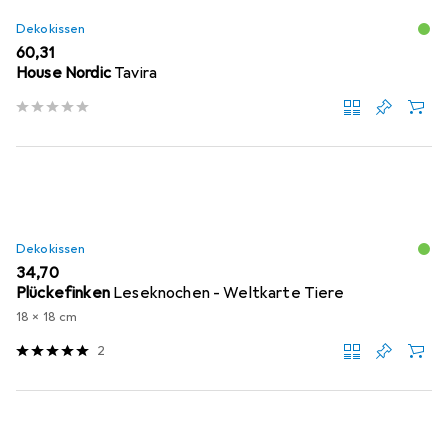
Dekokissen
EUR
60,31
House Nordic
Tavira
Dekokissen
EUR
34,70
Plückefinken
Leseknochen - Weltkarte Tiere
18 x 18 cm
2