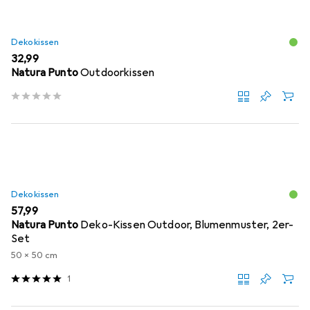
Dekokissen
EUR
32,99
Natura Punto
Outdoorkissen
Dekokissen
EUR
57,99
Natura Punto
Deko-Kissen Outdoor, Blumenmuster, 2er-
Set
50 x 50 cm
1