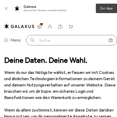
Galaxus
Zur App
Schneller finden und bestellen
Einstellungen
Kundenkonto
Vergleichslisten
Merklisten
Warenkorb
Navigation nach Kategorien
Menü
Suche
nzimmer
Deine Daten. Deine Wahl.
Sofa + Bettsofa
Atelier del Sofa Aitana
Zubehör
Wenn du nur das Nötigste wählst, erfassen wir mit Cookies
EUR
689,–
Atelier del Sofa
Aitana
und ähnlichen Technologien Informationen zu deinem Gerät
3-Sitzer
und deinem Nutzungsverhalten auf unserer Website. Diese
brauchen wir, um dir bspw. ein sicheres Login und
Basisfunktionen wie den Warenkorb zu ermöglichen.
Zubehör für Atelier del Sofa
Wenn du allem zustimmst, können wir diese Daten darüber
hinaus nutzen, um dir personalisierte Angebote zu zeigen,