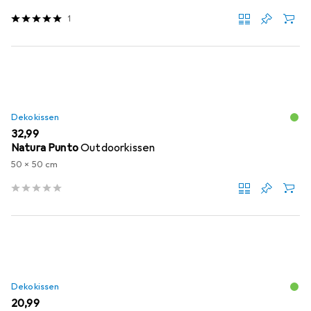
1
Dekokissen
EUR
32,99
Natura Punto
Outdoorkissen
50 x 50 cm
Dekokissen
EUR
20,99