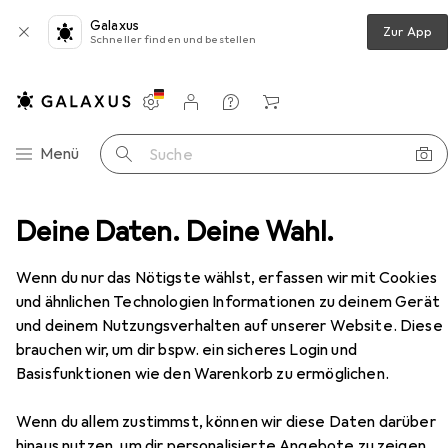
Galaxus
Zur App
Schneller finden und bestellen
Einstellungen
Kundenkonto
Vergleichslisten
Merklisten
Warenkorb
Navigation nach Kategorien
Menü
Suche
zimmer
Deine Daten. Deine Wahl.
Sofa + Bettsofa
Atelier del Sofa Monica
Zubehör
EUR
820,29
Wenn du nur das Nötigste wählst, erfassen wir mit Cookies
Atelier del Sofa
Monica
und ähnlichen Technologien Informationen zu deinem Gerät
2-Sitzer
und deinem Nutzungsverhalten auf unserer Website. Diese
brauchen wir, um dir bspw. ein sicheres Login und
Basisfunktionen wie den Warenkorb zu ermöglichen.
Zubehör für Atelier del Sofa
Monica
Wenn du allem zustimmst, können wir diese Daten darüber
hinaus nutzen, um dir personalisierte Angebote zu zeigen,