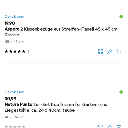
Dekokissen
EUR
19,90
Aspero
2 Kissenbezüge aus Streifen-Flanell 45 x 45 cm
Zarate
45 x 45 cm
1
Dekokissen
EUR
30,99
Natura Punto
2er-Set Kopfkissen für Garten- und
Liegestühle, ca. 24 x 40cm, taupe
40 x 24 cm