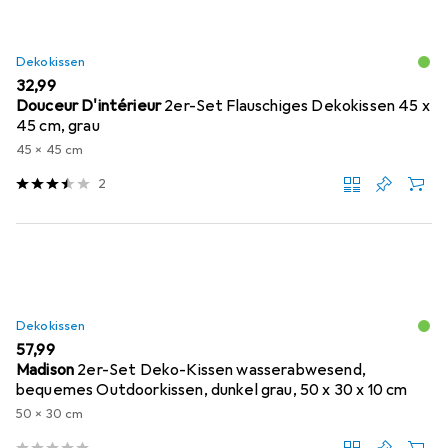
Dekokissen
EUR
32,99
Douceur D'intérieur
2er-Set Flauschiges Dekokissen 45 x
45 cm, grau
45 x 45 cm
2
Dekokissen
EUR
57,99
Madison
2er-Set Deko-Kissen wasserabwesend,
bequemes Outdoorkissen, dunkel grau, 50 x 30 x 10 cm
50 x 30 cm