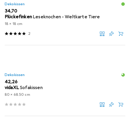
Dekokissen
EUR
34,70
Plückefinken
Leseknochen - Weltkarte Tiere
18 x 18 cm
2
Dekokissen
EUR
42,26
vidaXL
Sofakissen
80 x 68.50 cm