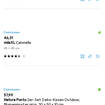
Dekokissen
EUR
46,31
vidaXL
Calonella
45 x 45 cm
3
Dekokissen
EUR
57,99
Natura Punto
2er-Set Deko-Kissen Outdoor,
Blumenmuster grün, 30 x 50 x 10 cm