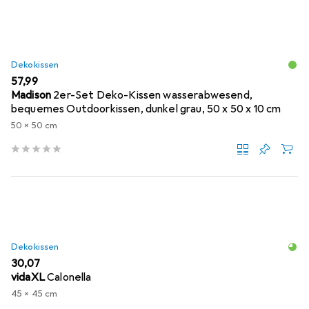
Dekokissen
EUR
57,99
Madison
2er-Set Deko-Kissen wasserabwesend,
bequemes Outdoorkissen, dunkel grau, 50 x 50 x 10 cm
50 x 50 cm
Dekokissen
EUR
30,07
vidaXL
Calonella
45 x 45 cm