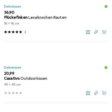
Dekokissen
EUR
36,90
Plückefinken
Leseknochen Rauten
18 x 18 cm
2
Dekokissen
EUR
20,99
Casativo
Outdoorkissen
45 x 45 cm