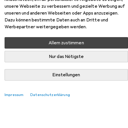
unsere Webseite zu verbessern und gezielte Werbung auf
Hier findest du passendes Zubehör zum Produkt Atelier
unseren und anderen Webseiten oder Apps anzuzeigen.
del Sofa Monica aus der Kategorie Dekokissen.
Dazu können bestimmte Daten auch an Dritte und
Relevanz
Werbepartner weitergegeben werden.
Produktliste
Allem zustimmen
Nur das Nötigste
Dekokissen
EUR
20,99
Douceur D'intérieur
Flauschiges Dekokissen 45x45 cm -
Einstellungen
Traumhaft weicher Kissenbezug in Fell-Optik, Graues
Kunstfell
45 x 45 cm
2
Impressum
Datenschutzerklärung