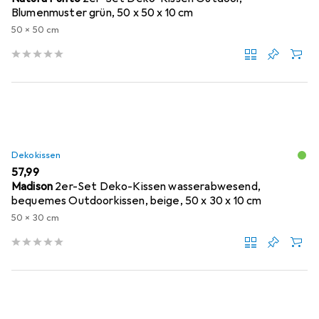
Blumenmuster grün, 50 x 50 x 10 cm
50 x 50 cm
Dekokissen
EUR
57,99
Madison
2er-Set Deko-Kissen wasserabwesend,
bequemes Outdoorkissen, beige, 50 x 30 x 10 cm
50 x 30 cm