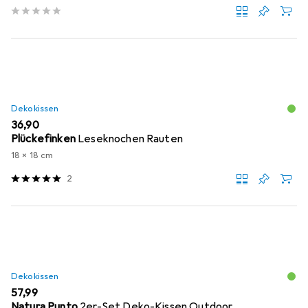
Dekokissen
EUR
36,90
Plückefinken
Leseknochen Rauten
18 x 18 cm
2
Dekokissen
EUR
57,99
Natura Punto
2er-Set Deko-Kissen Outdoor,