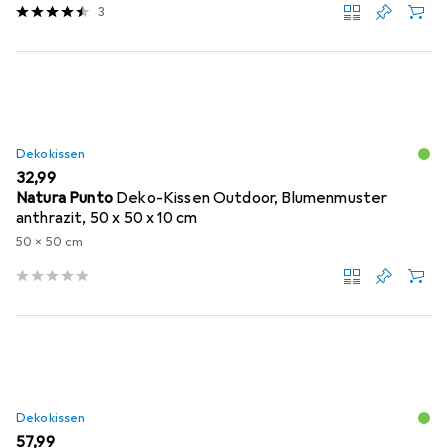
3
Dekokissen
EUR
32,99
Natura Punto
Deko-Kissen Outdoor, Blumenmuster
anthrazit, 50 x 50 x 10 cm
50 x 50 cm
Dekokissen
EUR
57,99