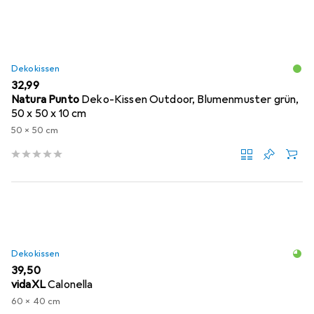
Dekokissen
EUR
32,99
Natura Punto
Deko-Kissen Outdoor, Blumenmuster grün,
50 x 50 x 10 cm
50 x 50 cm
Dekokissen
EUR
39,50
vidaXL
Calonella
60 x 40 cm