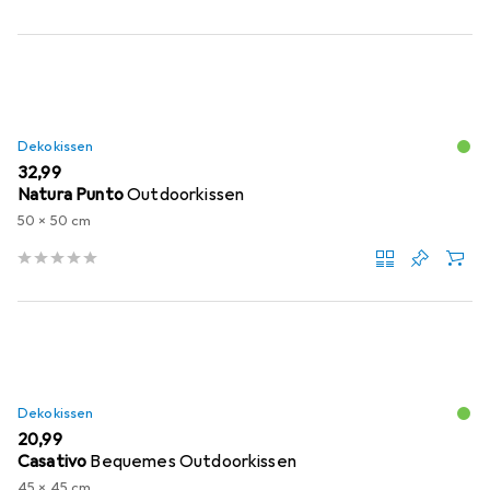
Dekokissen
EUR
32,99
Natura Punto
Outdoorkissen
50 x 50 cm
Dekokissen
EUR
20,99
Casativo
Bequemes Outdoorkissen
45 x 45 cm