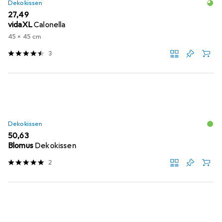
Dekokissen
EUR
27,49
vidaXL
Calonella
45 x 45 cm
3
Dekokissen
EUR
50,63
Blomus
Dekokissen
2