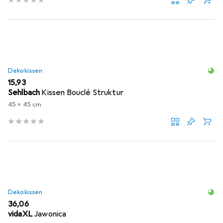
Dekokissen
EUR
15,93
Sehlbach
Kissen Bouclé Struktur
45 x 45 cm
Dekokissen
EUR
36,06
vidaXL
Jawonica