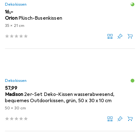
Dekokissen
EUR
16,–
Orion
Plüsch-Busenkissen
35 x 21 cm
Dekokissen
EUR
57,99
Madison
2er-Set Deko-Kissen wasserabwesend,
bequemes Outdoorkissen, grün, 50 x 30 x 10 cm
50 x 30 cm