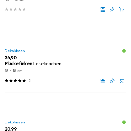
Dekokissen
EUR
36,90
Plückefinken
Leseknochen
18 x 18 cm
2
Dekokissen
EUR
20,99