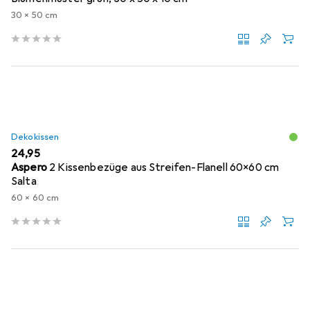
30 x 50 cm
Dekokissen
EUR
24,95
Aspero
2 Kissenbezüge aus Streifen-Flanell 60x60 cm
Salta
60 x 60 cm