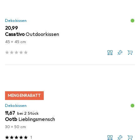
Dekokissen
EUR
20,99
Casativo
Outdoorkissen
45 x 45 cm
MENGENRABATT
Dekokissen
EUR
11,67
bei 2 Stück
Ootb
Lieblingsmensch
30 x 50 cm
1