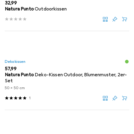
EUR
32,99
Natura Punto
Outdoorkissen
Dekokissen
EUR
57,99
Natura Punto
Deko-Kissen Outdoor, Blumenmuster, 2er-
Set
50 x 50 cm
1