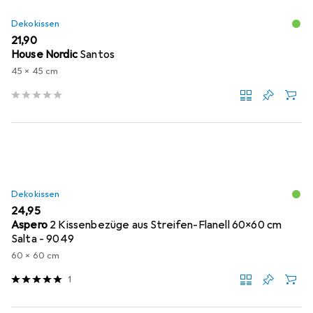
Dekokissen
EUR
21,90
House Nordic
Santos
45 x 45 cm
Dekokissen
EUR
24,95
Aspero
2 Kissenbezüge aus Streifen-Flanell 60x60 cm
Salta - 9049
60 x 60 cm
1