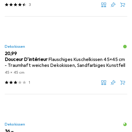
3
Dekokissen
EUR
20,99
Douceur D'intérieur
Flauschiges Kuschelkissen 45x45 cm
- Traumhaft weiches Dekokissen, Sandfarbiges Kunstfell
45 x 45 cm
1
Dekokissen
EUR
36,–