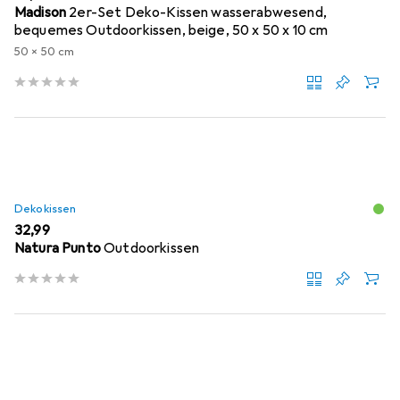
Madison
2er-Set Deko-Kissen wasserabwesend,
bequemes Outdoorkissen, beige, 50 x 50 x 10 cm
50 x 50 cm
Dekokissen
EUR
32,99
Natura Punto
Outdoorkissen