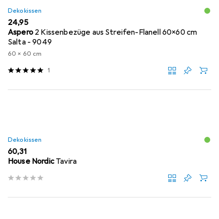
Dekokissen
EUR
24,95
Aspero
2 Kissenbezüge aus Streifen-Flanell 60x60 cm
Salta - 9049
60 x 60 cm
1
Dekokissen
EUR
60,31
House Nordic
Tavira