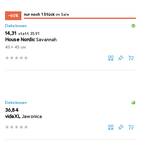
noch 1 Stück
nur noch 1 Stück
im Sale
im Sale
−60%
Dekokissen
EUR
EUR
14,31
statt
35,91
House Nordic
Savannah
45 x 45 cm
Dekokissen
EUR
36,84
vidaXL
Jawonica