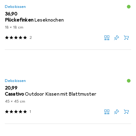
Dekokissen
EUR
36,90
Plückefinken
Leseknochen
18 x 18 cm
2
Dekokissen
EUR
20,99
Casativo
Outdoor Kissen mit Blattmuster
45 x 45 cm
1