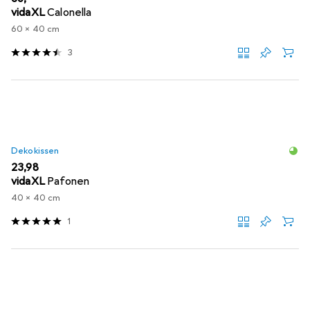
vidaXL
Calonella
60 x 40 cm
3
Dekokissen
EUR
23,98
vidaXL
Pafonen
40 x 40 cm
1