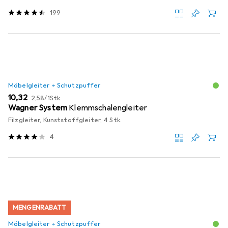
199
Möbelgleiter + Schutzpuffer
EUR
EUR
10,32
2,58
/
1Stk.
Wagner System
Klemmschalengleiter
Filzgleiter, Kunststoffgleiter, 4 Stk.
4
MENGENRABATT
Möbelgleiter + Schutzpuffer