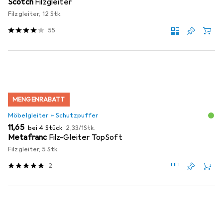
Scotch
Filzgleiter
Filzgleiter, 12 Stk.
55
MENGENRABATT
Möbelgleiter + Schutzpuffer
EUR
EUR
11,65
bei 4 Stück
2,33
/
1Stk.
Metafranc
Filz-Gleiter TopSoft
Filzgleiter, 5 Stk.
2