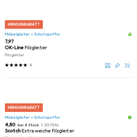
MENGENRABATT
Möbelgleiter + Schutzpuffer
EUR
7,97
OK-Line
Filzgleiter
Filzgleiter
8
MENGENRABATT
Möbelgleiter + Schutzpuffer
EUR
EUR
4,80
bei 4 Stück
1,20
/
1Stk.
Scotch
Extra weiche Filzgleiter