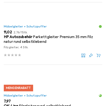
Möbelgleiter + Schutzpuffer
EUR
EUR
11,02
2,76
/
1Stk.
HP Autozubehör
Parkettgleiter Premium 35 mm Filz
natur rund selbstklebend
Filzgleiter, 4 Stk.
MENGENRABATT
Möbelgleiter + Schutzpuffer
EUR
7,97
OK-Line
Filzgleiter rund, selbstklebend