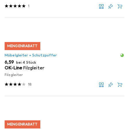
1
MENGENRABATT
Möbelgleiter + Schutzpuffer
EUR
6,59
bei 4 Stück
OK-Line
Filzgleiter
Filzgleiter
18
MENGENRABATT