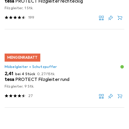
tesa
PROTECT Filzgleiter rechteckig
Filzgleiter, 1 Stk.
199
MENGENRABATT
Möbelgleiter + Schutzpuffer
EUR
EUR
2,41
bei 4 Stück
0,27
/
1Stk.
tesa
PROTECT Filzgleiter rund
Filzgleiter, 9 Stk.
27