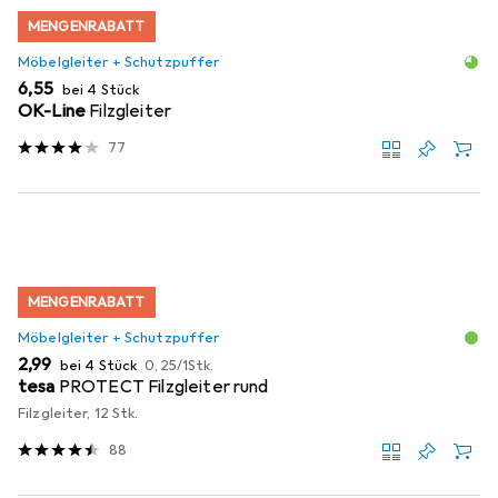
MENGENRABATT
Möbelgleiter + Schutzpuffer
EUR
6,55
bei 4 Stück
OK-Line
Filzgleiter
77
MENGENRABATT
Möbelgleiter + Schutzpuffer
EUR
EUR
2,99
bei 4 Stück
0,25
/
1Stk.
tesa
PROTECT Filzgleiter rund
Filzgleiter, 12 Stk.
88