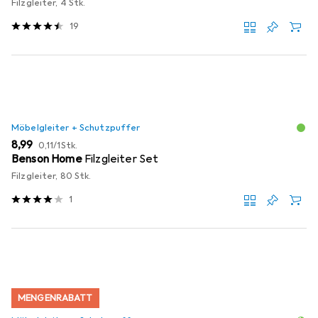
Filzgleiter, 4 Stk.
19
Möbelgleiter + Schutzpuffer
EUR
EUR
8,99
0,11
/
1Stk.
Benson Home
Filzgleiter Set
Filzgleiter, 80 Stk.
1
MENGENRABATT