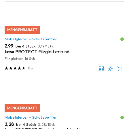
MENGENRABATT
Möbelgleiter + Schutzpuffer
EUR
EUR
2,99
bei 4 Stück
0,19
/
1Stk.
tesa
PROTECT Filzgleiter rund
Filzgleiter, 16 Stk.
88
MENGENRABATT
Möbelgleiter + Schutzpuffer
EUR
EUR
3,28
bei 4 Stück
3,28
/
1Stk.