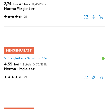
EUR
EUR
2,74
bei 4 Stück
0,45
/
1Stk.
Herma
Filzgleiter
21
MENGENRABATT
Möbelgleiter + Schutzpuffer
EUR
EUR
4,55
bei 4 Stück
0,76
/
1Stk.
Herma
Filzgleiter
21