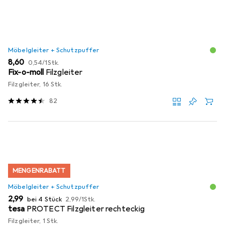
Möbelgleiter + Schutzpuffer
EUR
EUR
8,60
0,54
/
1Stk.
Fix-o-moll
Filzgleiter
Filzgleiter, 16 Stk.
82
MENGENRABATT
Möbelgleiter + Schutzpuffer
EUR
EUR
2,99
bei 4 Stück
2,99
/
1Stk.
tesa
PROTECT Filzgleiter rechteckig
Filzgleiter, 1 Stk.