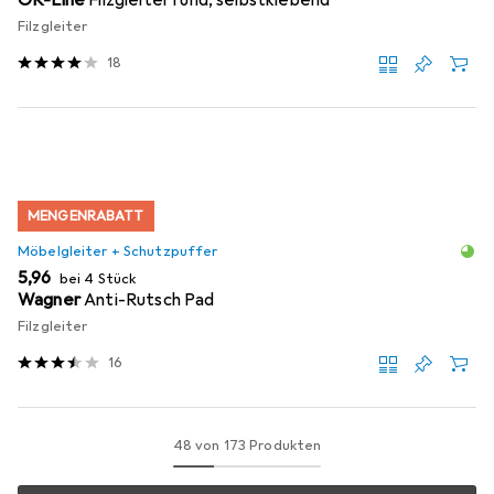
Filzgleiter
18
MENGENRABATT
Möbelgleiter + Schutzpuffer
EUR
5,96
bei 4 Stück
Wagner
Anti-Rutsch Pad
Filzgleiter
16
48 von 173 Produkten