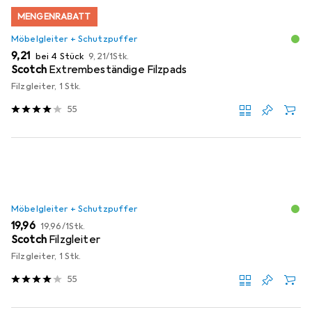
MENGENRABATT
Möbelgleiter + Schutzpuffer
EUR
EUR
9,21
bei 4 Stück
9,21
/
1Stk.
Scotch
Extrembeständige Filzpads
Filzgleiter, 1 Stk.
55
Möbelgleiter + Schutzpuffer
EUR
EUR
19,96
19,96
/
1Stk.
Scotch
Filzgleiter
Filzgleiter, 1 Stk.
55