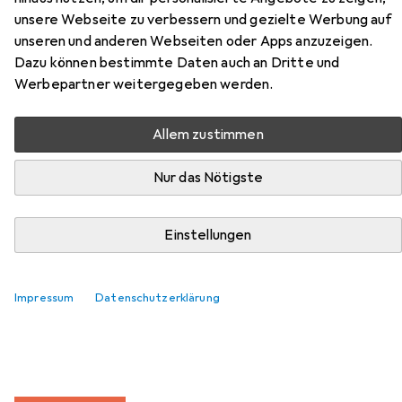
Hier findest du passendes Zubehör zum Produkt Beliani
unsere Webseite zu verbessern und gezielte Werbung auf
Forres aus der Kategorie Möbelgleiter + Schutzpuffer.
unseren und anderen Webseiten oder Apps anzuzeigen.
Relevanz
Dazu können bestimmte Daten auch an Dritte und
Werbepartner weitergegeben werden.
Produktliste
Allem zustimmen
MENGENRABATT
Nur das Nötigste
Möbelgleiter + Schutzpuffer
EUR
EUR
4,17
bei 4 Stück
0,26
/
1Stk.
tesa
PROTECT Filzgleiter rund
Einstellungen
Filzgleiter, 16 Stk.
219
Impressum
Datenschutzerklärung