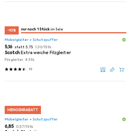
noch 1 Stück
nur noch 1 Stück
im Sale
im Sale
−10%
Möbelgleiter + Schutzpuffer
EUR
EUR
EUR
5,16
statt
5,75
1,30
/
1Stk.
Scotch
Extra weiche Filzgleiter
Filzgleiter, 4 Stk.
19
MENGENRABATT
Möbelgleiter + Schutzpuffer
EUR
EUR
6,85
0,57
/
1Stk.