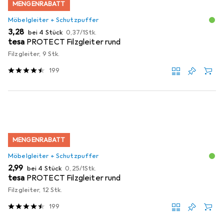
MENGENRABATT
Möbelgleiter + Schutzpuffer
EUR
EUR
3,28
bei 4 Stück
0,37
/
1Stk.
tesa
PROTECT Filzgleiter rund
Filzgleiter, 9 Stk.
199
MENGENRABATT
Möbelgleiter + Schutzpuffer
EUR
EUR
2,99
bei 4 Stück
0,25
/
1Stk.
tesa
PROTECT Filzgleiter rund
Filzgleiter, 12 Stk.
199