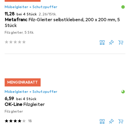
Möbelgleiter + Schutzpuffer
EUR
EUR
11,28
bei 4 Stück
2,26
/
1Stk.
Metafranc
Filz-Gleiter selbstklebend, 200 x 200 mm, 5
Stück
Filzgleiter, 5 Stk.
MENGENRABATT
Möbelgleiter + Schutzpuffer
EUR
6,59
bei 4 Stück
OK-Line
Filzgleiter
Filzgleiter
18