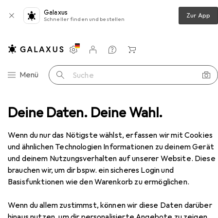
Galaxus
Zur App
Schneller finden und bestellen
Einstellungen
Kundenkonto
Vergleichslisten
Merklisten
Warenkorb
Navigation nach Kategorien
Menü
Suche
Möbel
Deine Daten. Deine Wahl.
Wohnzimmer
TV Möbel
Beliani Forres
Zubehör
Wenn du nur das Nötigste wählst, erfassen wir mit Cookies
Beliani
Forres
und ähnlichen Technologien Informationen zu deinem Gerät
140 x 40 x 60 cm
und deinem Nutzungsverhalten auf unserer Website. Diese
brauchen wir, um dir bspw. ein sicheres Login und
Basisfunktionen wie den Warenkorb zu ermöglichen.
Zubehör für Beliani Forres
Wenn du allem zustimmst, können wir diese Daten darüber
hinaus nutzen, um dir personalisierte Angebote zu zeigen,