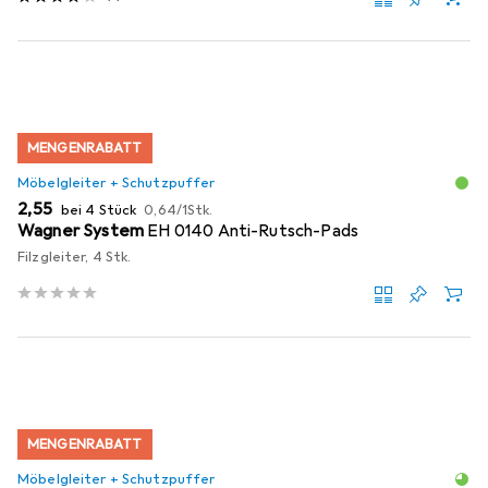
MENGENRABATT
Möbelgleiter + Schutzpuffer
EUR
EUR
2,55
bei 4 Stück
0,64
/
1Stk.
Wagner System
EH 0140 Anti-Rutsch-Pads
Filzgleiter, 4 Stk.
MENGENRABATT
Möbelgleiter + Schutzpuffer