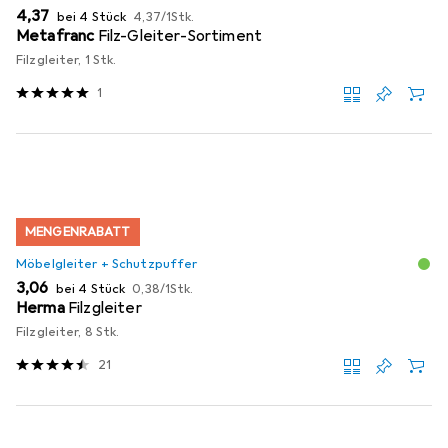
EUR
EUR
4,37
bei 4 Stück
4,37
/
1Stk.
Metafranc
Filz-Gleiter-Sortiment
Filzgleiter, 1 Stk.
1
MENGENRABATT
Möbelgleiter + Schutzpuffer
EUR
EUR
3,06
bei 4 Stück
0,38
/
1Stk.
Herma
Filzgleiter
Filzgleiter, 8 Stk.
21