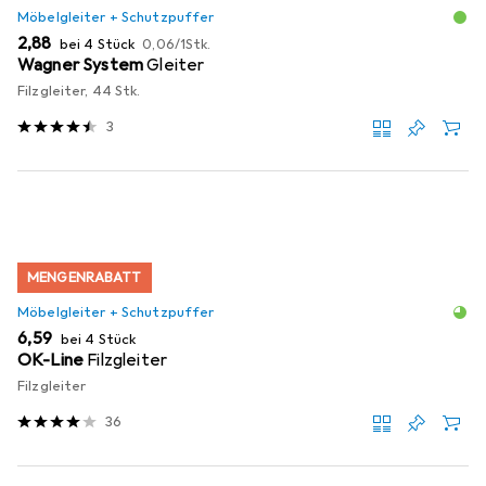
Möbelgleiter + Schutzpuffer
EUR
EUR
2,88
bei 4 Stück
0,06
/
1Stk.
Wagner System
Gleiter
Filzgleiter, 44 Stk.
3
MENGENRABATT
Möbelgleiter + Schutzpuffer
EUR
6,59
bei 4 Stück
OK-Line
Filzgleiter
Filzgleiter
36