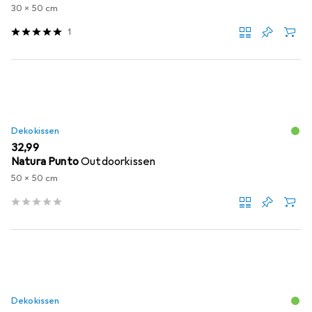
30 x 50 cm
1
Dekokissen
EUR
32,99
Natura Punto
Outdoorkissen
50 x 50 cm
Dekokissen