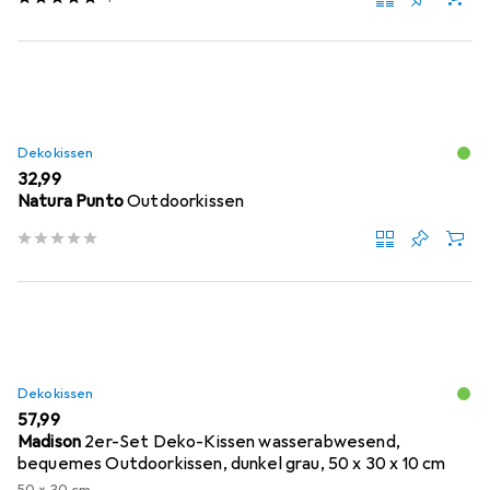
Dekokissen
EUR
32,99
Natura Punto
Outdoorkissen
Dekokissen
EUR
57,99
Madison
2er-Set Deko-Kissen wasserabwesend,
bequemes Outdoorkissen, dunkel grau, 50 x 30 x 10 cm