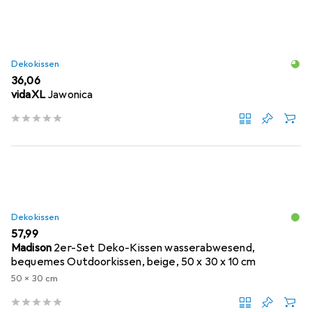
Dekokissen
EUR
36,06
vidaXL
Jawonica
Dekokissen
EUR
57,99
Madison
2er-Set Deko-Kissen wasserabwesend,
bequemes Outdoorkissen, beige, 50 x 30 x 10 cm
50 x 30 cm