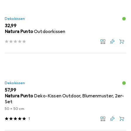
Dekokissen
EUR
32,99
Natura Punto
Outdoorkissen
Dekokissen
EUR
57,99
Natura Punto
Deko-Kissen Outdoor, Blumenmuster, 2er-
Set
50 x 50 cm
1