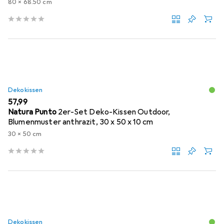
80 x 68.50 cm
Dekokissen
EUR
57,99
Natura Punto
2er-Set Deko-Kissen Outdoor,
Blumenmuster anthrazit, 30 x 50 x 10 cm
30 x 50 cm
Dekokissen