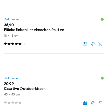
Dekokissen
EUR
36,90
Plückefinken
Leseknochen Rauten
18 x 18 cm
2
Dekokissen
EUR
20,99
Casativo
Outdoorkissen
45 x 45 cm