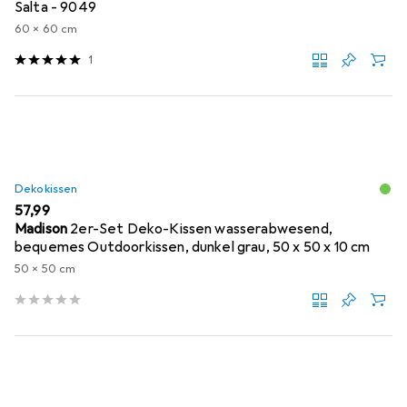
Salta - 9049
60 x 60 cm
1
Dekokissen
EUR
57,99
Madison
2er-Set Deko-Kissen wasserabwesend,
bequemes Outdoorkissen, dunkel grau, 50 x 50 x 10 cm
50 x 50 cm