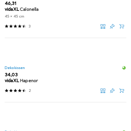
EUR
46,31
vidaXL
Calonella
45 x 45 cm
3
Dekokissen
EUR
34,03
vidaXL
Hapenor
2