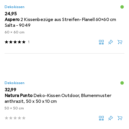
Dekokissen
EUR
24,95
Aspero
2 Kissenbezüge aus Streifen-Flanell 60x60 cm
Salta - 9049
60 x 60 cm
1
Dekokissen
EUR
32,99
Natura Punto
Deko-Kissen Outdoor, Blumenmuster
anthrazit, 50 x 50 x 10 cm
50 x 50 cm