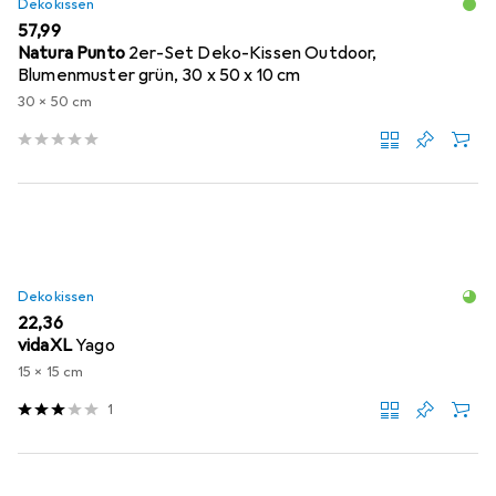
Dekokissen
EUR
57,99
Natura Punto
2er-Set Deko-Kissen Outdoor,
Blumenmuster grün, 30 x 50 x 10 cm
30 x 50 cm
Dekokissen
EUR
22,36
vidaXL
Yago
15 x 15 cm
1