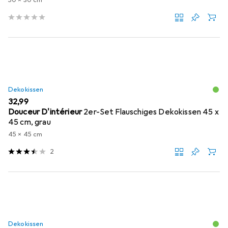
50 x 30 cm
Dekokissen
EUR
32,99
Douceur D'intérieur
2er-Set Flauschiges Dekokissen 45 x
45 cm, grau
45 x 45 cm
2
Dekokissen