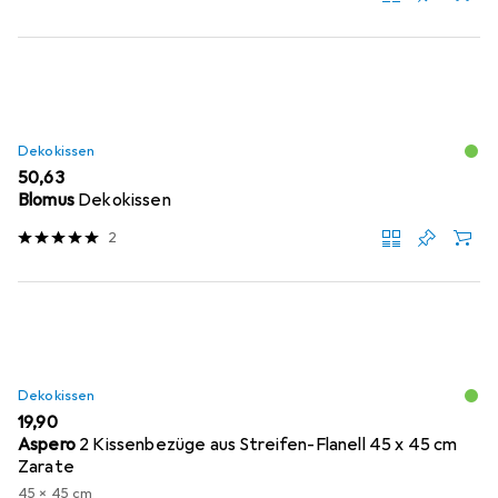
Dekokissen
EUR
50,63
Blomus
Dekokissen
2
Dekokissen
EUR
19,90
Aspero
2 Kissenbezüge aus Streifen-Flanell 45 x 45 cm
Zarate
45 x 45 cm