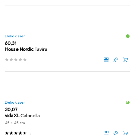
Dekokissen
EUR
60,31
House Nordic
Tavira
Dekokissen
EUR
30,07
vidaXL
Calonella
45 x 45 cm
3