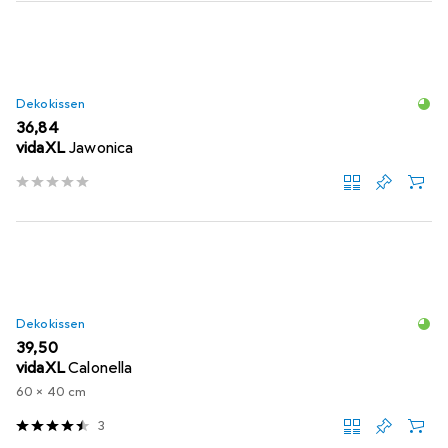
Dekokissen
EUR
36,84
vidaXL
Jawonica
Dekokissen
EUR
39,50
vidaXL
Calonella
60 x 40 cm
3