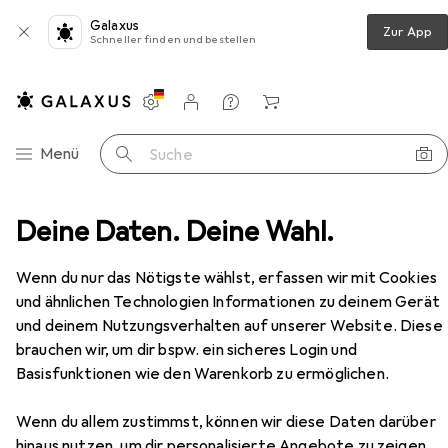
Galaxus
Zur App
Schneller finden und bestellen
Einstellungen
Kundenkonto
Vergleichslisten
Merklisten
Warenkorb
Navigation nach Kategorien
Menü
Suche
el
Deine Daten. Deine Wahl.
Wohnzimmer
Sofa + Bettsofa
Beliani York
Zubehör
Beliani
York
Wenn du nur das Nötigste wählst, erfassen wir mit Cookies
2-Sitzer
und ähnlichen Technologien Informationen zu deinem Gerät
und deinem Nutzungsverhalten auf unserer Website. Diese
brauchen wir, um dir bspw. ein sicheres Login und
Basisfunktionen wie den Warenkorb zu ermöglichen.
Zubehör für Beliani York
Wenn du allem zustimmst, können wir diese Daten darüber
Hier findest du passendes Zubehör zum Produkt Beliani
hinaus nutzen, um dir personalisierte Angebote zu zeigen,