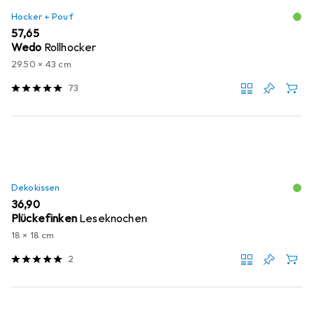
Hocker + Pouf
EUR
57,65
Wedo
Rollhocker
29.50 x 43 cm
73
Dekokissen
EUR
36,90
Plückefinken
Leseknochen
18 x 18 cm
2