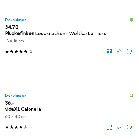
Dekokissen
EUR
34,70
Plückefinken
Leseknochen - Weltkarte Tiere
18 x 18 cm
2
Dekokissen
EUR
36,–
vidaXL
Calonella
60 x 40 cm
3