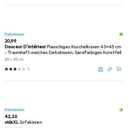
Dekokissen
EUR
20,99
Douceur D'intérieur
Flauschiges Kuschelkissen 45x45 cm
- Traumhaft weiches Dekokissen, Sandfarbiges Kunstfell
45 x 45 cm
1
Dekokissen
EUR
42,26
vidaXL
Sofakissen