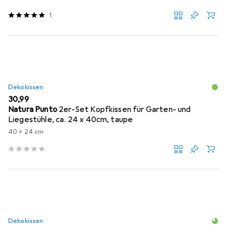
1
Dekokissen
EUR
30,99
Natura Punto
2er-Set Kopfkissen für Garten- und
Liegestühle, ca. 24 x 40cm, taupe
40 x 24 cm
Dekokissen