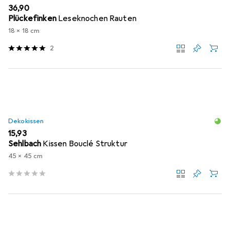
EUR
36,90
Plückefinken
Leseknochen Rauten
18 x 18 cm
2
Dekokissen
EUR
15,93
Sehlbach
Kissen Bouclé Struktur
45 x 45 cm