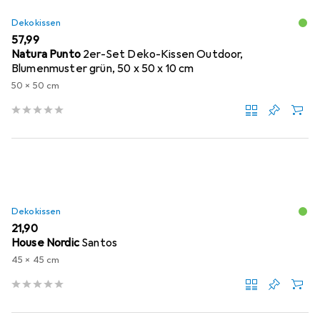
Dekokissen
EUR
57,99
Natura Punto
2er-Set Deko-Kissen Outdoor,
Blumenmuster grün, 50 x 50 x 10 cm
50 x 50 cm
Dekokissen
EUR
21,90
House Nordic
Santos
45 x 45 cm