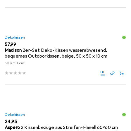
Dekokissen
EUR
57,99
Madison
2er-Set Deko-Kissen wasserabwesend,
bequemes Outdoorkissen, beige, 50 x 50 x 10 cm
50 x 50 cm
Dekokissen
EUR
24,95
Aspero
2 Kissenbezüge aus Streifen-Flanell 60x60 cm