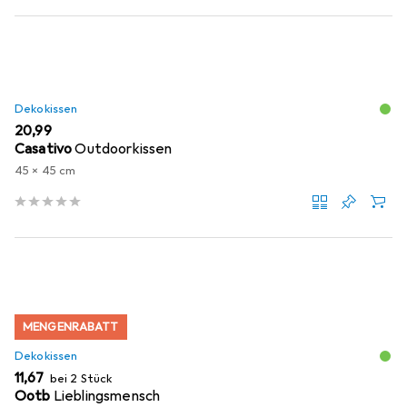
Dekokissen
EUR
20,99
Casativo
Outdoorkissen
45 x 45 cm
MENGENRABATT
Dekokissen
EUR
11,67
bei 2 Stück
Ootb
Lieblingsmensch