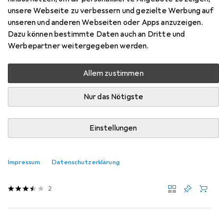
York aus den Kategorien Dekokissen und Hocker + Pouf.
unsere Webseite zu verbessern und gezielte Werbung auf
unseren und anderen Webseiten oder Apps anzuzeigen.
Dazu können bestimmte Daten auch an Dritte und
Beliebt
Dekokissen
Hocker + Pouf
Werbepartner weitergegeben werden.
Relevanz
Allem zustimmen
Produktliste
Nur das Nötigste
Einstellungen
Dekokissen
EUR
20,99
Douceur D'intérieur
Flauschiges Dekokissen 45x45 cm -
Traumhaft weicher Kissenbezug in Fell-Optik, Graues
Impressum
Datenschutzerklärung
Kunstfell
45 x 45 cm
2