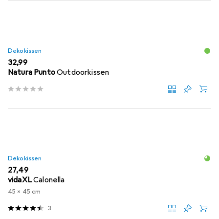
Dekokissen
EUR
32,99
Natura Punto
Outdoorkissen
Dekokissen
EUR
27,49
vidaXL
Calonella
45 x 45 cm
3