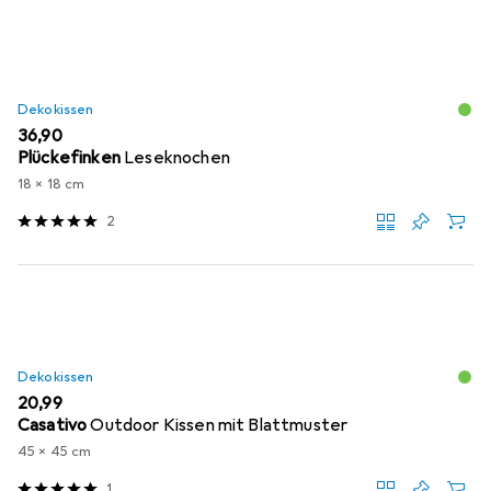
Dekokissen
EUR
36,90
Plückefinken
Leseknochen
18 x 18 cm
2
Dekokissen
EUR
20,99
Casativo
Outdoor Kissen mit Blattmuster
45 x 45 cm
1