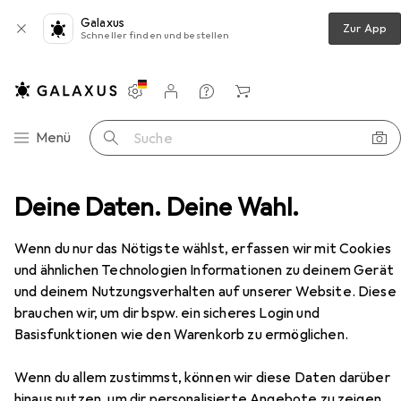
Galaxus
Zur App
Schneller finden und bestellen
Einstellungen
Kundenkonto
Vergleichslisten
Merklisten
Warenkorb
Navigation nach Kategorien
Menü
Suche
120 CZAR TV-Ständer & Entertainment-Center 2 Regale
Deine Daten. Deine Wahl.
Zubehör
EUR
73,10
Wenn du nur das Nötigste wählst, erfassen wir mit Cookies
Topeshop
RTV120 CZAR TV-Ständer
und ähnlichen Technologien Informationen zu deinem Gerät
& Entertainment-Center 2 Regale
und deinem Nutzungsverhalten auf unserer Website. Diese
120 x 40 x 36 cm
brauchen wir, um dir bspw. ein sicheres Login und
Basisfunktionen wie den Warenkorb zu ermöglichen.
Zubehör für Topeshop RTV120
Wenn du allem zustimmst, können wir diese Daten darüber
CZAR TV-Ständer &
hinaus nutzen, um dir personalisierte Angebote zu zeigen,