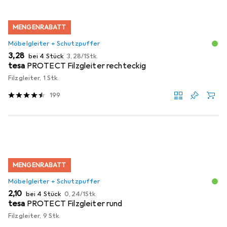
MENGENRABATT
Möbelgleiter + Schutzpuffer
EUR
EUR
3,28
bei 4 Stück
3,28
/
1Stk.
tesa
PROTECT Filzgleiter rechteckig
Filzgleiter, 1 Stk.
199
MENGENRABATT
Möbelgleiter + Schutzpuffer
EUR
EUR
2,10
bei 4 Stück
0,24
/
1Stk.
tesa
PROTECT Filzgleiter rund
Filzgleiter, 9 Stk.