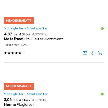
MENGENRABATT
Möbelgleiter + Schutzpuffer
EUR
EUR
4,37
bei 4 Stück
4,37
/
1Stk.
Metafranc
Filz-Gleiter-Sortiment
Filzgleiter, 1 Stk.
1
MENGENRABATT
Möbelgleiter + Schutzpuffer
EUR
EUR
3,06
bei 4 Stück
0,38
/
1Stk.
Herma
Filzgleiter