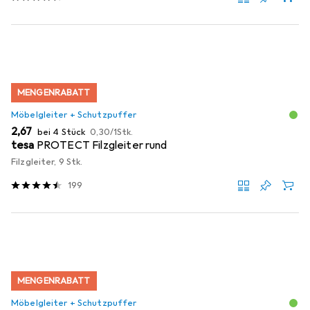
MENGENRABATT
Möbelgleiter + Schutzpuffer
EUR
EUR
2,67
bei 4 Stück
0,30
/
1Stk.
tesa
PROTECT Filzgleiter rund
Filzgleiter, 9 Stk.
199
MENGENRABATT
Möbelgleiter + Schutzpuffer