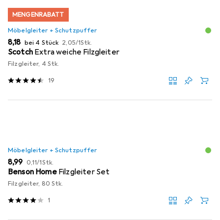
MENGENRABATT
Möbelgleiter + Schutzpuffer
EUR
EUR
8,18
bei 4 Stück
2,05
/
1Stk.
Scotch
Extra weiche Filzgleiter
Filzgleiter, 4 Stk.
19
Möbelgleiter + Schutzpuffer
EUR
EUR
8,99
0,11
/
1Stk.
Benson Home
Filzgleiter Set
Filzgleiter, 80 Stk.
1