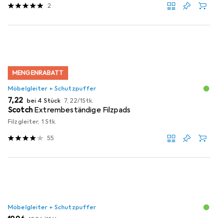
2
MENGENRABATT
Möbelgleiter + Schutzpuffer
EUR
EUR
7,22
bei 4 Stück
7,22
/
1Stk.
Scotch
Extrembeständige Filzpads
Filzgleiter, 1 Stk.
55
Möbelgleiter + Schutzpuffer
EUR