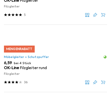
OK-Line
Filzgleiter
Filzgleiter
5
MENGENRABATT
Möbelgleiter + Schutzpuffer
EUR
6,59
bei 4 Stück
OK-Line
Filzgleiter rund
Filzgleiter
36