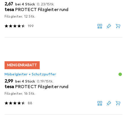
EUR
EUR
2,67
bei 4 Stück
0,23
/
1Stk.
tesa
PROTECT Filzgleiter rund
Filzgleiter, 12 Stk.
199
MENGENRABATT
Möbelgleiter + Schutzpuffer
EUR
EUR
2,99
bei 4 Stück
0,19
/
1Stk.
tesa
PROTECT Filzgleiter rund
Filzgleiter, 16 Stk.
88