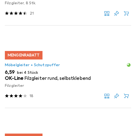
Filzgleiter, 8 Stk.
21
MENGENRABATT
Möbelgleiter + Schutzpuffer
EUR
6,59
bei 4 Stück
OK-Line
Filzgleiter rund, selbstklebend
Filzgleiter
18