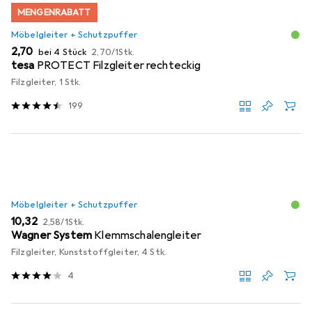
MENGENRABATT
Möbelgleiter + Schutzpuffer
EUR
EUR
2,70
bei 4 Stück
2,70
/
1Stk.
tesa
PROTECT Filzgleiter rechteckig
Filzgleiter, 1 Stk.
199
Möbelgleiter + Schutzpuffer
EUR
EUR
10,32
2,58
/
1Stk.
Wagner System
Klemmschalengleiter
Filzgleiter, Kunststoffgleiter, 4 Stk.
4