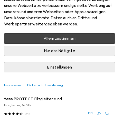
unsere Webseite zu verbessern und gezielte Werbung auf
Entertainment-Center 2 Regale
unseren und anderen Webseiten oder Apps anzuzeigen.
Dazu können bestimmte Daten auch an Dritte und
Hier findest du passendes Zubehör zum Produkt
Werbepartner weitergegeben werden.
Topeshop RTV120 CZAR TV-Ständer & Entertainment-
Center 2 Regale aus der Kategorie Möbelgleiter +
Allem zustimmen
Schutzpuffer.
Relevanz
Nur das Nötigste
Produktliste
Einstellungen
MENGENRABATT
Impressum
Datenschutzerklärung
Möbelgleiter + Schutzpuffer
EUR
EUR
4,17
bei 4 Stück
0,26
/
1Stk.
tesa
PROTECT Filzgleiter rund
Filzgleiter, 16 Stk.
218