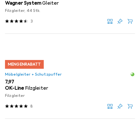
Wagner System
Gleiter
Filzgleiter, 44 Stk.
3
MENGENRABATT
Möbelgleiter + Schutzpuffer
EUR
7,97
OK-Line
Filzgleiter
Filzgleiter
8