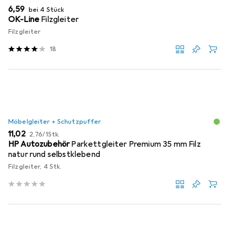
EUR
6,59
bei 4 Stück
OK-Line
Filzgleiter
Filzgleiter
18
Möbelgleiter + Schutzpuffer
EUR
EUR
11,02
2,76
/
1Stk.
HP Autozubehör
Parkettgleiter Premium 35 mm Filz
natur rund selbstklebend
Filzgleiter, 4 Stk.