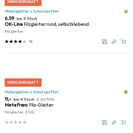
MENGENRABATT
Möbelgleiter + Schutzpuffer
EUR
6,59
bei 4 Stück
OK-Line
Filzgleiter rund, selbstklebend
Filzgleiter
18
MENGENRABATT
Möbelgleiter + Schutzpuffer
EUR
EUR
11,–
bei 4 Stück
2,20
/
1Stk.
Metafranc
Filz-Gleiter
Filzgleiter, 5 Stk.