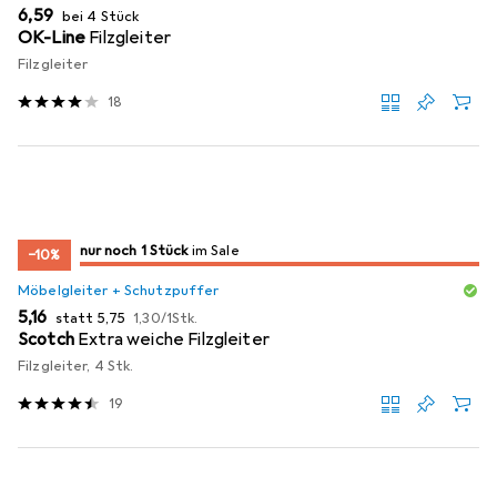
EUR
6,59
bei 4 Stück
OK-Line
Filzgleiter
Filzgleiter
18
noch 1 Stück
nur noch 1 Stück
im Sale
im Sale
−10%
Möbelgleiter + Schutzpuffer
EUR
EUR
EUR
5,16
statt
5,75
1,30
/
1Stk.
Scotch
Extra weiche Filzgleiter
Filzgleiter, 4 Stk.
19