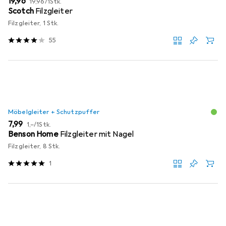
EUR
19,96
19,96
/
1Stk.
Scotch
Filzgleiter
Filzgleiter, 1 Stk.
55
Möbelgleiter + Schutzpuffer
EUR
EUR
7,99
1,–
/
1Stk.
Benson Home
Filzgleiter mit Nagel
Filzgleiter, 8 Stk.
1