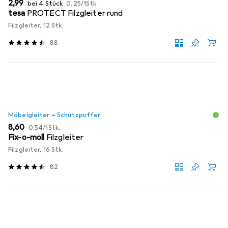
EUR
EUR
2,99
bei 4 Stück
0,25
/
1Stk.
tesa
PROTECT Filzgleiter rund
Filzgleiter, 12 Stk.
88
Möbelgleiter + Schutzpuffer
EUR
EUR
8,60
0,54
/
1Stk.
Fix-o-moll
Filzgleiter
Filzgleiter, 16 Stk.
82