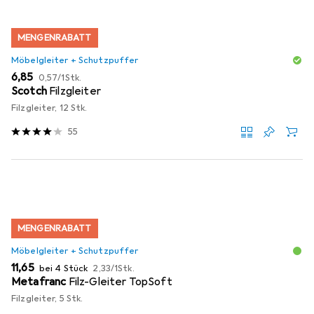
MENGENRABATT
Möbelgleiter + Schutzpuffer
EUR
EUR
6,85
0,57
/
1Stk.
Scotch
Filzgleiter
Filzgleiter, 12 Stk.
55
MENGENRABATT
Möbelgleiter + Schutzpuffer
EUR
EUR
11,65
bei 4 Stück
2,33
/
1Stk.
Metafranc
Filz-Gleiter TopSoft
Filzgleiter, 5 Stk.