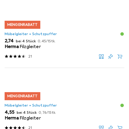
MENGENRABATT
Möbelgleiter + Schutzpuffer
EUR
EUR
2,74
bei 4 Stück
0,45
/
1Stk.
Herma
Filzgleiter
21
MENGENRABATT
Möbelgleiter + Schutzpuffer
EUR
EUR
4,55
bei 4 Stück
0,76
/
1Stk.
Herma
Filzgleiter
21