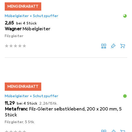
MENGENRABATT
Möbelgleiter + Schutzpuffer
EUR
2,65
bei 4 Stück
Wagner
Möbelgleiter
Filzgleiter
MENGENRABATT
Möbelgleiter + Schutzpuffer
EUR
EUR
11,29
bei 4 Stück
2,26
/
1Stk.
Metafranc
Filz-Gleiter selbstklebend, 200 x 200 mm, 5
Stück
Filzgleiter, 5 Stk.