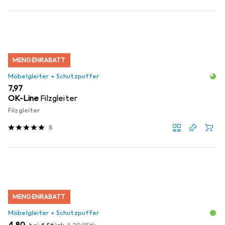
MENGENRABATT
Möbelgleiter + Schutzpuffer
EUR
7,97
OK-Line
Filzgleiter
Filzgleiter
8
MENGENRABATT
Möbelgleiter + Schutzpuffer
EUR