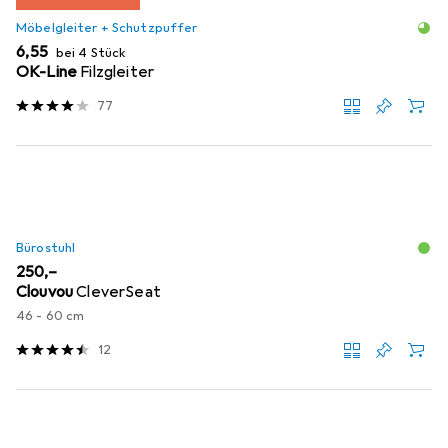
Möbelgleiter + Schutzpuffer
EUR
6,55
bei 4 Stück
OK-Line
Filzgleiter
77
Bürostuhl
EUR
250,–
Clouvou
CleverSeat
46 - 60 cm
12