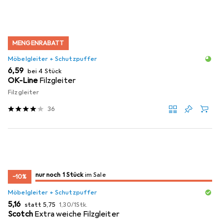
MENGENRABATT
Möbelgleiter + Schutzpuffer
EUR
6,59
bei 4 Stück
OK-Line
Filzgleiter
Filzgleiter
36
noch 1 Stück
nur noch 1 Stück
im Sale
im Sale
−10%
Möbelgleiter + Schutzpuffer
EUR
EUR
EUR
5,16
statt
5,75
1,30
/
1Stk.
Scotch
Extra weiche Filzgleiter