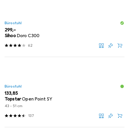
Bürostuhl
EUR
299,–
Sihoo
Doro C300
62
Bürostuhl
EUR
133,85
Topstar
Open Point SY
43 - 51 cm
137