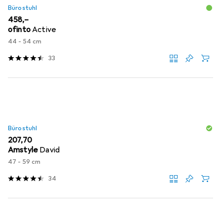
Bürostuhl
EUR
458,–
ofinto
Active
44 - 54 cm
33
Bürostuhl
EUR
207,70
Amstyle
David
47 - 59 cm
34