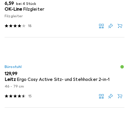
EUR
6,59
bei 4 Stück
OK-Line
Filzgleiter
Filzgleiter
18
Bürostuhl
EUR
129,99
Leitz
Ergo Cosy Active Sitz- und Stehhocker 2-in-1
46 - 79 cm
15