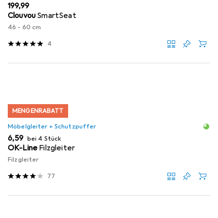
EUR
199,99
Clouvou
SmartSeat
46 - 60 cm
4
MENGENRABATT
Möbelgleiter + Schutzpuffer
EUR
6,59
bei 4 Stück
OK-Line
Filzgleiter
Filzgleiter
77