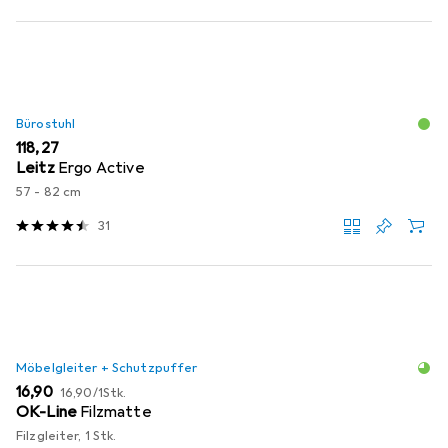
Bürostuhl
EUR
118,27
Leitz
Ergo Active
57 - 82 cm
31
Möbelgleiter + Schutzpuffer
EUR
EUR
16,90
16,90
/
1Stk.
OK-Line
Filzmatte
Filzgleiter, 1 Stk.