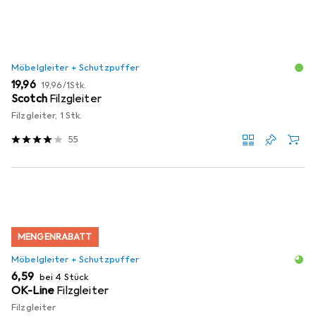
Möbelgleiter + Schutzpuffer
EUR
EUR
19,96
19,96
/
1Stk.
Scotch
Filzgleiter
Filzgleiter, 1 Stk.
55
MENGENRABATT
Möbelgleiter + Schutzpuffer
EUR
6,59
bei 4 Stück
OK-Line
Filzgleiter
Filzgleiter