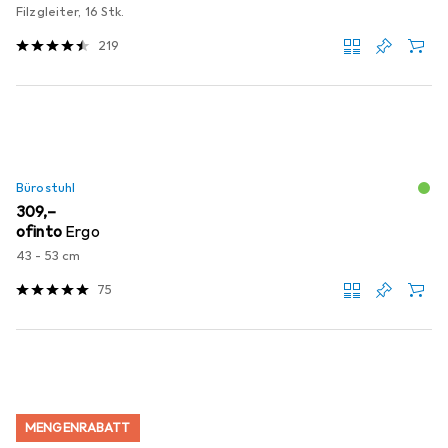
Filzgleiter, 16 Stk.
219
Bürostuhl
EUR
309,–
ofinto
Ergo
43 - 53 cm
75
MENGENRABATT