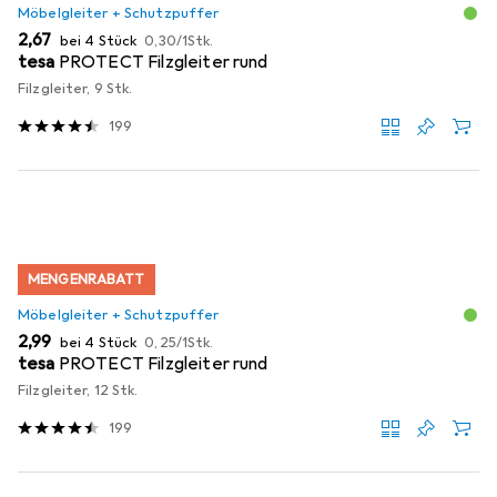
Möbelgleiter + Schutzpuffer
EUR
EUR
2,67
bei 4 Stück
0,30
/
1Stk.
tesa
PROTECT Filzgleiter rund
Filzgleiter, 9 Stk.
199
MENGENRABATT
Möbelgleiter + Schutzpuffer
EUR
EUR
2,99
bei 4 Stück
0,25
/
1Stk.
tesa
PROTECT Filzgleiter rund
Filzgleiter, 12 Stk.
199