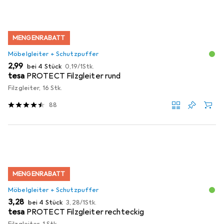
MENGENRABATT
Möbelgleiter + Schutzpuffer
EUR
EUR
2,99
bei 4 Stück
0,19
/
1Stk.
tesa
PROTECT Filzgleiter rund
Filzgleiter, 16 Stk.
88
MENGENRABATT
Möbelgleiter + Schutzpuffer
EUR
EUR
3,28
bei 4 Stück
3,28
/
1Stk.
tesa
PROTECT Filzgleiter rechteckig