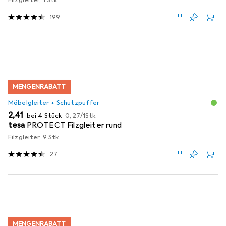
Filzgleiter, 1 Stk.
199
MENGENRABATT
Möbelgleiter + Schutzpuffer
EUR
EUR
2,41
bei 4 Stück
0,27
/
1Stk.
tesa
PROTECT Filzgleiter rund
Filzgleiter, 9 Stk.
27
MENGENRABATT