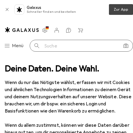
Galaxus
Zur App
Schneller finden und bestellen
Einstellungen
Kundenkonto
Vergleichslisten
Merklisten
Warenkorb
Navigation nach Kategorien
Menü
Suche
bel
Deine Daten. Deine Wahl.
Arbeitszimmer
Schreibtisch
Vicco Tower
Zubehör
Wenn du nur das Nötigste wählst, erfassen wir mit Cookies
EUR
90,32
und ähnlichen Technologien Informationen zu deinem Gerät
Vicco
Tower
und deinem Nutzungsverhalten auf unserer Website. Diese
122.20 x 55.20 x 75.80 cm
brauchen wir, um dir bspw. ein sicheres Login und
Basisfunktionen wie den Warenkorb zu ermöglichen.
Wenn du allem zustimmst, können wir diese Daten darüber
hinaus nutzen, um dir personalisierte Angebote zu zeigen,