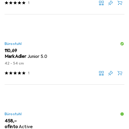
1
Bürostuhl
EUR
110,69
MarkAdler
Junior 5.0
42 - 54 cm
1
Bürostuhl
EUR
458,–
ofinto
Active