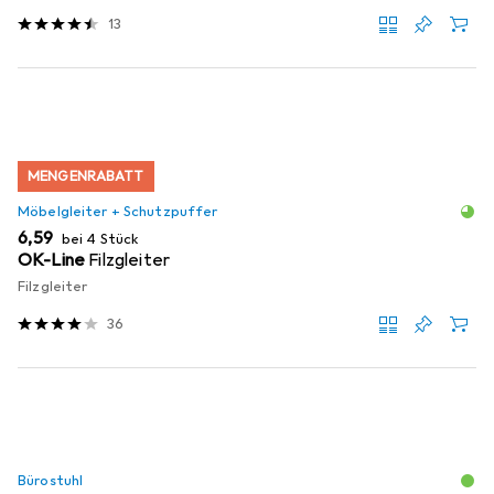
13
MENGENRABATT
Möbelgleiter + Schutzpuffer
EUR
6,59
bei 4 Stück
OK-Line
Filzgleiter
Filzgleiter
36
Bürostuhl