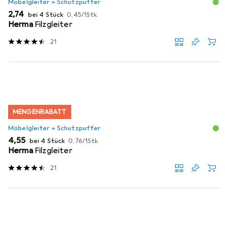
Möbelgleiter + Schutzpuffer
EUR
EUR
2,74
bei 4 Stück
0,45
/
1Stk.
Herma
Filzgleiter
21
MENGENRABATT
Möbelgleiter + Schutzpuffer
EUR
EUR
4,55
bei 4 Stück
0,76
/
1Stk.
Herma
Filzgleiter
21