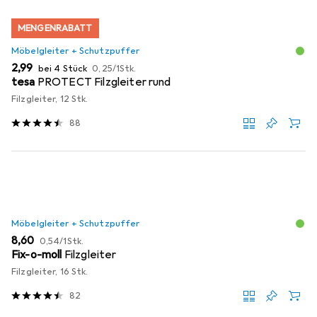
MENGENRABATT
Möbelgleiter + Schutzpuffer
EUR
EUR
2,99
bei 4 Stück
0,25
/
1Stk.
tesa
PROTECT Filzgleiter rund
Filzgleiter, 12 Stk.
88
Möbelgleiter + Schutzpuffer
EUR
EUR
8,60
0,54
/
1Stk.
Fix-o-moll
Filzgleiter
Filzgleiter, 16 Stk.
82