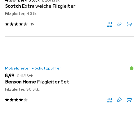
EUR
4,80
bei 4 Stück
1,20
/
1Stk.
Scotch
Extra weiche Filzgleiter
Filzgleiter, 4 Stk.
19
Möbelgleiter + Schutzpuffer
EUR
EUR
8,99
0,11
/
1Stk.
Benson Home
Filzgleiter Set
Filzgleiter, 80 Stk.
1