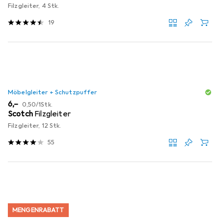
Filzgleiter, 4 Stk.
19
Möbelgleiter + Schutzpuffer
EUR
EUR
6,–
0,50
/
1Stk.
Scotch
Filzgleiter
Filzgleiter, 12 Stk.
55
MENGENRABATT