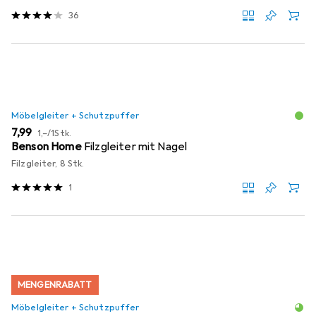
36
Möbelgleiter + Schutzpuffer
EUR
EUR
7,99
1,–
/
1Stk.
Benson Home
Filzgleiter mit Nagel
Filzgleiter, 8 Stk.
1
MENGENRABATT
Möbelgleiter + Schutzpuffer