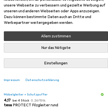
Zubehör für Vicco Tower
unsere Webseite zu verbessern und gezielte Werbung auf
unseren und anderen Webseiten oder Apps anzuzeigen.
Hier findest du passendes Zubehör zum Produkt Vicco
Dazu können bestimmte Daten auch an Dritte und
Tower aus den Kategorien Möbelgleiter + Schutzpuffer
Werbepartner weitergegeben werden.
und Bürostuhl.
Allem zustimmen
Beliebt
Möbelgleiter + Schutzpuffer
Bürostuhl
Nur das Nötigste
Relevanz
Einstellungen
Produktliste
Impressum
Datenschutzerklärung
MENGENRABATT
Möbelgleiter + Schutzpuffer
EUR
EUR
4,17
bei 4 Stück
0,26
/
1Stk.
tesa
PROTECT Filzgleiter rund