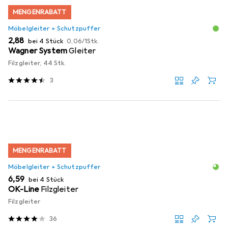
MENGENRABATT
Möbelgleiter + Schutzpuffer
EUR
EUR
2,88
bei 4 Stück
0,06
/
1Stk.
Wagner System
Gleiter
Filzgleiter, 44 Stk.
3
MENGENRABATT
Möbelgleiter + Schutzpuffer
EUR
6,59
bei 4 Stück
OK-Line
Filzgleiter
Filzgleiter
36