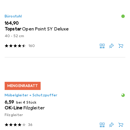
Bürostuhl
EUR
164,90
Topstar
Open Point SY Deluxe
40 - 52 cm
160
MENGENRABATT
Möbelgleiter + Schutzpuffer
EUR
6,59
bei 4 Stück
OK-Line
Filzgleiter
Filzgleiter
36