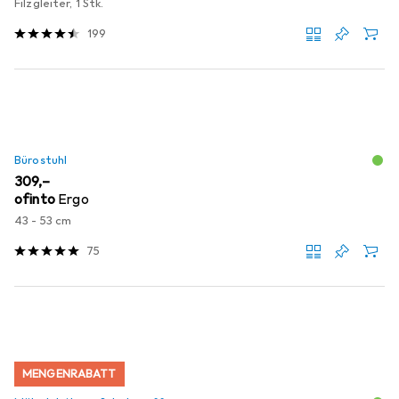
Filzgleiter, 1 Stk.
199
Bürostuhl
EUR
309,–
ofinto
Ergo
43 - 53 cm
75
MENGENRABATT