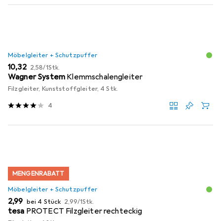
Möbelgleiter + Schutzpuffer
EUR
EUR
10,32
2,58
/
1Stk.
Wagner System
Klemmschalengleiter
Filzgleiter, Kunststoffgleiter, 4 Stk.
4
MENGENRABATT
Möbelgleiter + Schutzpuffer
EUR
EUR
2,99
bei 4 Stück
2,99
/
1Stk.
tesa
PROTECT Filzgleiter rechteckig