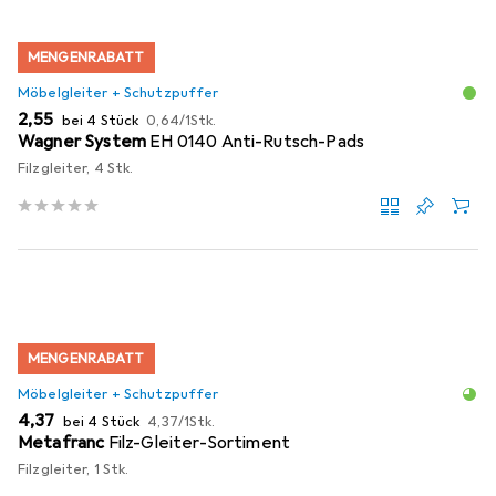
MENGENRABATT
Möbelgleiter + Schutzpuffer
EUR
EUR
2,55
bei 4 Stück
0,64
/
1Stk.
Wagner System
EH 0140 Anti-Rutsch-Pads
Filzgleiter, 4 Stk.
MENGENRABATT
Möbelgleiter + Schutzpuffer
EUR
EUR
4,37
bei 4 Stück
4,37
/
1Stk.
Metafranc
Filz-Gleiter-Sortiment
Filzgleiter, 1 Stk.