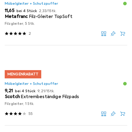
Möbelgleiter + Schutzpuffer
EUR
EUR
11,65
bei 4 Stück
2,33
/
1Stk.
Metafranc
Filz-Gleiter TopSoft
Filzgleiter, 5 Stk.
2
MENGENRABATT
Möbelgleiter + Schutzpuffer
EUR
EUR
9,21
bei 4 Stück
9,21
/
1Stk.
Scotch
Extrembeständige Filzpads
Filzgleiter, 1 Stk.
55