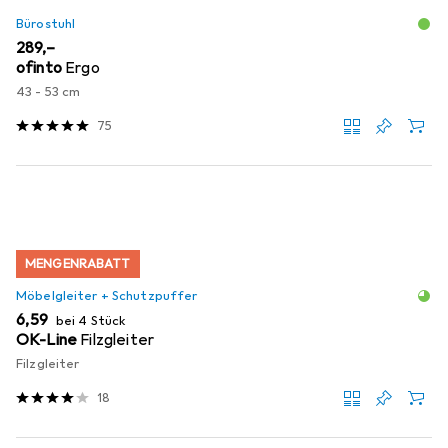
Bürostuhl
EUR
289,–
ofinto
Ergo
43 - 53 cm
75
MENGENRABATT
Möbelgleiter + Schutzpuffer
EUR
6,59
bei 4 Stück
OK-Line
Filzgleiter
Filzgleiter
18