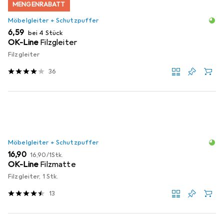
MENGENRABATT
Möbelgleiter + Schutzpuffer
EUR
6,59
bei 4 Stück
OK-Line
Filzgleiter
Filzgleiter
36
Möbelgleiter + Schutzpuffer
EUR
EUR
16,90
16,90
/
1Stk.
OK-Line
Filzmatte
Filzgleiter, 1 Stk.
13