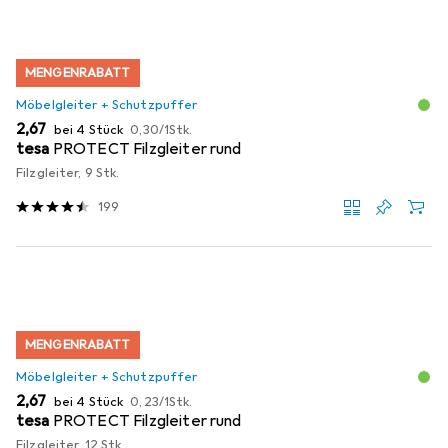
MENGENRABATT
Möbelgleiter + Schutzpuffer
EUR
EUR
2,67
bei 4 Stück
0,30
/
1Stk.
tesa
PROTECT Filzgleiter rund
Filzgleiter, 9 Stk.
199
MENGENRABATT
Möbelgleiter + Schutzpuffer
EUR
EUR
2,67
bei 4 Stück
0,23
/
1Stk.
tesa
PROTECT Filzgleiter rund
Filzgleiter, 12 Stk.