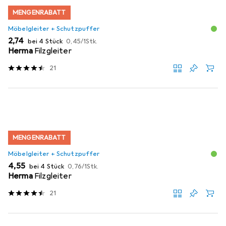
MENGENRABATT
Möbelgleiter + Schutzpuffer
EUR
EUR
2,74
bei 4 Stück
0,45
/
1Stk.
Herma
Filzgleiter
21
MENGENRABATT
Möbelgleiter + Schutzpuffer
EUR
EUR
4,55
bei 4 Stück
0,76
/
1Stk.
Herma
Filzgleiter
21