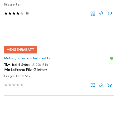
Filzgleiter
18
MENGENRABATT
Möbelgleiter + Schutzpuffer
EUR
EUR
11,–
bei 4 Stück
2,20
/
1Stk.
Metafranc
Filz-Gleiter
Filzgleiter, 5 Stk.