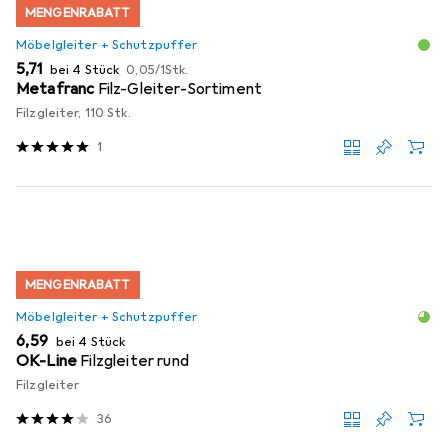
MENGENRABATT
Möbelgleiter + Schutzpuffer
EUR
EUR
5,71
bei 4 Stück
0,05
/
1Stk.
Metafranc
Filz-Gleiter-Sortiment
Filzgleiter, 110 Stk.
1
MENGENRABATT
Möbelgleiter + Schutzpuffer
EUR
6,59
bei 4 Stück
OK-Line
Filzgleiter rund
Filzgleiter
36