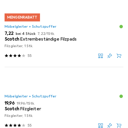
MENGENRABATT
Möbelgleiter + Schutzpuffer
EUR
EUR
7,22
bei 4 Stück
7,22
/
1Stk.
Scotch
Extrembeständige Filzpads
Filzgleiter, 1 Stk.
55
Möbelgleiter + Schutzpuffer
EUR
EUR
19,96
19,96
/
1Stk.
Scotch
Filzgleiter
Filzgleiter, 1 Stk.
55