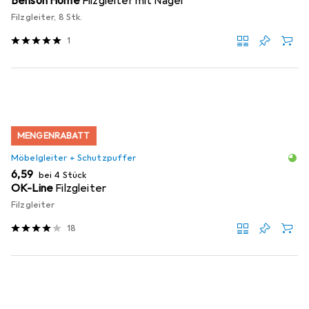
Benson Home
Filzgleiter mit Nagel
Filzgleiter, 8 Stk.
1
MENGENRABATT
Möbelgleiter + Schutzpuffer
EUR
6,59
bei 4 Stück
OK-Line
Filzgleiter
Filzgleiter
18