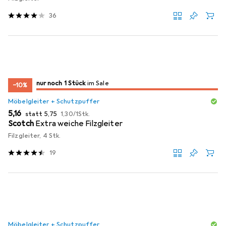
36
noch 1 Stück
nur noch 1 Stück
im Sale
im Sale
−10%
Möbelgleiter + Schutzpuffer
EUR
EUR
EUR
5,16
statt
5,75
1,30
/
1Stk.
Scotch
Extra weiche Filzgleiter
Filzgleiter, 4 Stk.
19
Möbelgleiter + Schutzpuffer