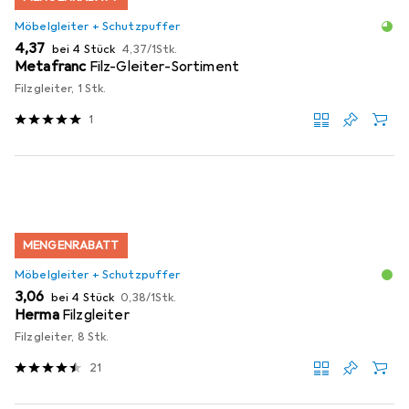
Möbelgleiter + Schutzpuffer
EUR
EUR
4,37
bei 4 Stück
4,37
/
1Stk.
Metafranc
Filz-Gleiter-Sortiment
Filzgleiter, 1 Stk.
1
MENGENRABATT
Möbelgleiter + Schutzpuffer
EUR
EUR
3,06
bei 4 Stück
0,38
/
1Stk.
Herma
Filzgleiter
Filzgleiter, 8 Stk.
21