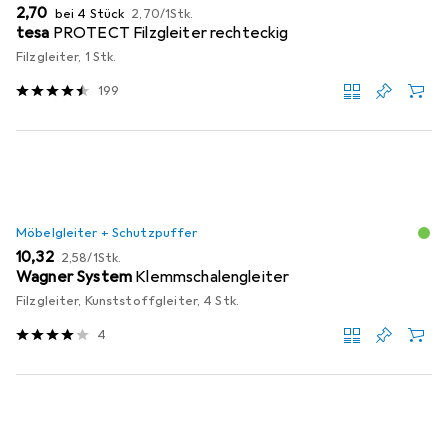
EUR
EUR
2,70
bei 4 Stück
2,70
/
1Stk.
tesa
PROTECT Filzgleiter rechteckig
Filzgleiter, 1 Stk.
199
Möbelgleiter + Schutzpuffer
EUR
EUR
10,32
2,58
/
1Stk.
Wagner System
Klemmschalengleiter
Filzgleiter, Kunststoffgleiter, 4 Stk.
4