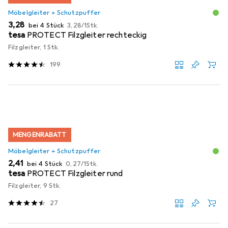
Möbelgleiter + Schutzpuffer
EUR
EUR
3,28
bei 4 Stück
3,28
/
1Stk.
tesa
PROTECT Filzgleiter rechteckig
Filzgleiter, 1 Stk.
199
MENGENRABATT
Möbelgleiter + Schutzpuffer
EUR
EUR
2,41
bei 4 Stück
0,27
/
1Stk.
tesa
PROTECT Filzgleiter rund
Filzgleiter, 9 Stk.
27