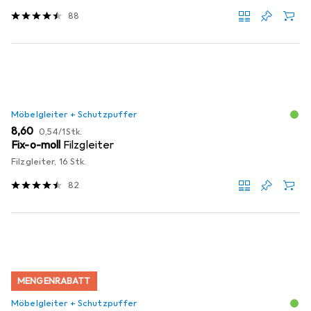
88
Möbelgleiter + Schutzpuffer
EUR
EUR
8,60
0,54
/
1Stk.
Fix-o-moll
Filzgleiter
Filzgleiter, 16 Stk.
82
MENGENRABATT
Möbelgleiter + Schutzpuffer