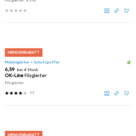
Filzgleiter, 4 Stk.
MENGENRABATT
Möbelgleiter + Schutzpuffer
EUR
6,59
bei 4 Stück
OK-Line
Filzgleiter
Filzgleiter
77
MENGENRABATT