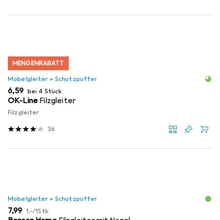
MENGENRABATT
Möbelgleiter + Schutzpuffer
EUR
6,59
bei 4 Stück
OK-Line
Filzgleiter
Filzgleiter
36
Möbelgleiter + Schutzpuffer
EUR
EUR
7,99
1,–
/
1Stk.