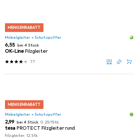
MENGENRABATT
Möbelgleiter + Schutzpuffer
EUR
6,55
bei 4 Stück
OK-Line
Filzgleiter
77
MENGENRABATT
Möbelgleiter + Schutzpuffer
EUR
EUR
2,99
bei 4 Stück
0,25
/
1Stk.
tesa
PROTECT Filzgleiter rund
Filzgleiter, 12 Stk.