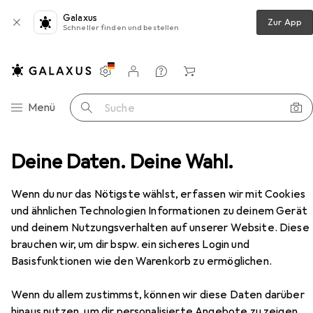
Galaxus
Zur App
Schneller finden und bestellen
Einstellungen
Kundenkonto
Vergleichslisten
Merklisten
Warenkorb
Navigation nach Kategorien
Menü
Suche
ohnzimmer
Deine Daten. Deine Wahl.
TV Möbel
vidaXL Jatenetta (7 Stück)
Zubehör
EUR
263,59
Wenn du nur das Nötigste wählst, erfassen wir mit Cookies
vidaXL
Jatenetta (7 Stück)
und ähnlichen Technologien Informationen zu deinem Gerät
60 x 30 x 30 cm
und deinem Nutzungsverhalten auf unserer Website. Diese
brauchen wir, um dir bspw. ein sicheres Login und
Basisfunktionen wie den Warenkorb zu ermöglichen.
Zubehör für vidaXL Jatenetta (7
Wenn du allem zustimmst, können wir diese Daten darüber
Stück)
hinaus nutzen, um dir personalisierte Angebote zu zeigen,