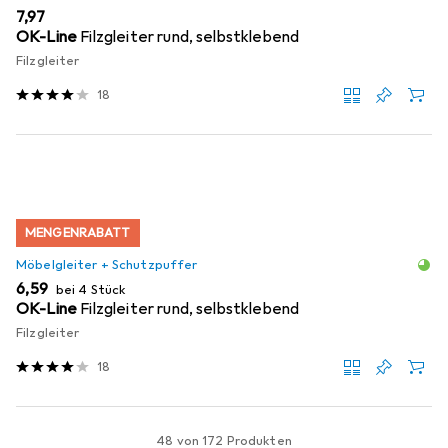
EUR
7,97
OK-Line
Filzgleiter rund, selbstklebend
Filzgleiter
18
MENGENRABATT
Möbelgleiter + Schutzpuffer
EUR
6,59
bei 4 Stück
OK-Line
Filzgleiter rund, selbstklebend
Filzgleiter
18
48 von 172 Produkten