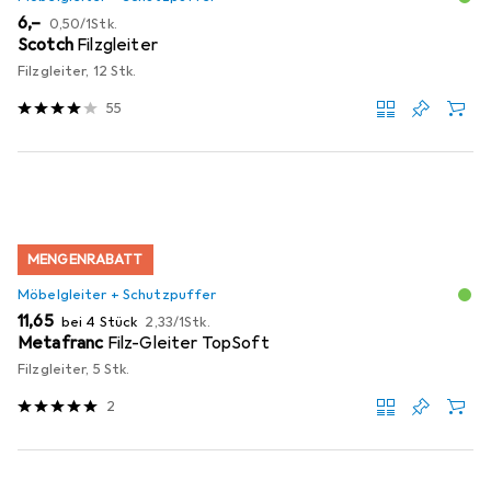
EUR
EUR
6,–
0,50
/
1Stk.
Scotch
Filzgleiter
Filzgleiter, 12 Stk.
55
MENGENRABATT
Möbelgleiter + Schutzpuffer
EUR
EUR
11,65
bei 4 Stück
2,33
/
1Stk.
Metafranc
Filz-Gleiter TopSoft
Filzgleiter, 5 Stk.
2