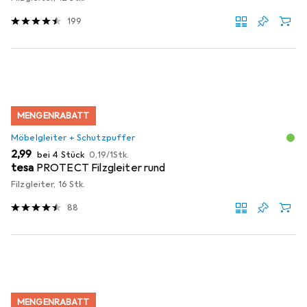
199
MENGENRABATT
Möbelgleiter + Schutzpuffer
EUR
EUR
2,99
bei 4 Stück
0,19
/
1Stk.
tesa
PROTECT Filzgleiter rund
Filzgleiter, 16 Stk.
88
MENGENRABATT