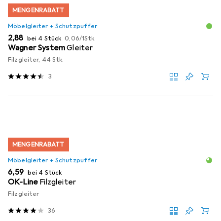
MENGENRABATT
Möbelgleiter + Schutzpuffer
EUR
EUR
2,88
bei 4 Stück
0,06
/
1Stk.
Wagner System
Gleiter
Filzgleiter, 44 Stk.
3
MENGENRABATT
Möbelgleiter + Schutzpuffer
EUR
6,59
bei 4 Stück
OK-Line
Filzgleiter
Filzgleiter
36