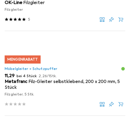
OK-Line
Filzgleiter
Filzgleiter
5
MENGENRABATT
Möbelgleiter + Schutzpuffer
EUR
EUR
11,29
bei 4 Stück
2,26
/
1Stk.
Metafranc
Filz-Gleiter selbstklebend, 200 x 200 mm, 5
Stück
Filzgleiter, 5 Stk.