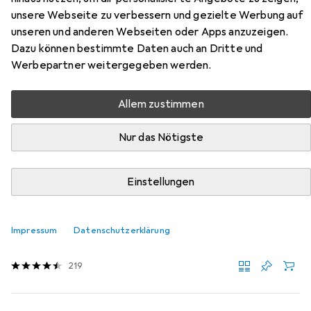
unsere Webseite zu verbessern und gezielte Werbung auf
Hier findest du passendes Zubehör zum Produkt vidaXL
unseren und anderen Webseiten oder Apps anzuzeigen.
Jatenetta (7 Stück) aus der Kategorie Möbelgleiter +
Dazu können bestimmte Daten auch an Dritte und
Schutzpuffer.
Werbepartner weitergegeben werden.
Relevanz
Allem zustimmen
Produktliste
Nur das Nötigste
MENGENRABATT
Einstellungen
Möbelgleiter + Schutzpuffer
EUR
EUR
4,17
bei 4 Stück
0,26
/
1Stk.
tesa
PROTECT Filzgleiter rund
Impressum
Datenschutzerklärung
Filzgleiter, 16 Stk.
219