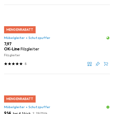
MENGENRABATT
Möbelgleiter + Schutzpuffer
EUR
7,97
OK-Line
Filzgleiter
Filzgleiter
8
MENGENRABATT
Möbelgleiter + Schutzpuffer
EUR
EUR
9,14
bei 4 Stück
2,29
/
1Stk.