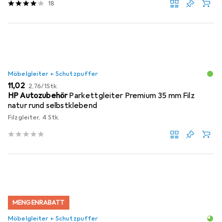
18
Möbelgleiter + Schutzpuffer
EUR
EUR
11,02
2,76
/
1Stk.
HP Autozubehör
Parkettgleiter Premium 35 mm Filz
natur rund selbstklebend
Filzgleiter, 4 Stk.
MENGENRABATT
Möbelgleiter + Schutzpuffer