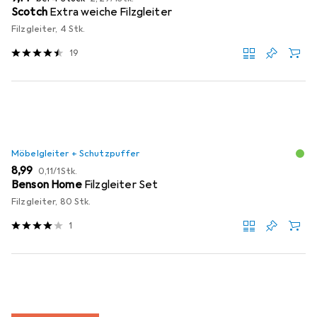
Scotch
Extra weiche Filzgleiter
Filzgleiter, 4 Stk.
19
Möbelgleiter + Schutzpuffer
EUR
EUR
8,99
0,11
/
1Stk.
Benson Home
Filzgleiter Set
Filzgleiter, 80 Stk.
1