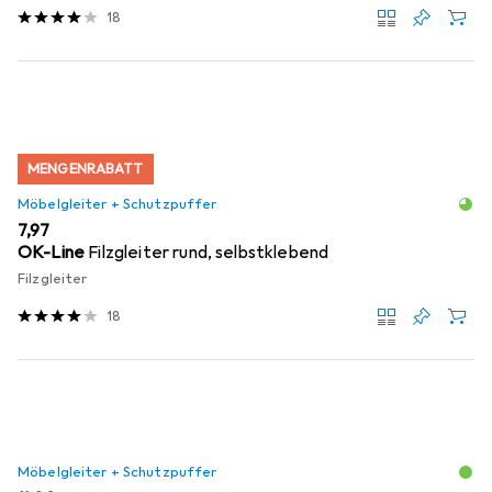
18
MENGENRABATT
Möbelgleiter + Schutzpuffer
EUR
7,97
OK-Line
Filzgleiter rund, selbstklebend
Filzgleiter
18
Möbelgleiter + Schutzpuffer