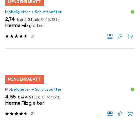
MENGENRABATT
Möbelgleiter + Schutzpuffer
EUR
EUR
2,74
bei 4 Stück
0,45
/
1Stk.
Herma
Filzgleiter
21
MENGENRABATT
Möbelgleiter + Schutzpuffer
EUR
EUR
4,55
bei 4 Stück
0,76
/
1Stk.
Herma
Filzgleiter
21