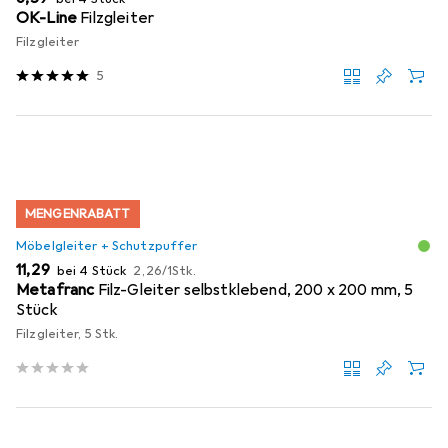
OK-Line
Filzgleiter
Filzgleiter
5
MENGENRABATT
Möbelgleiter + Schutzpuffer
EUR
EUR
11,29
bei 4 Stück
2,26
/
1Stk.
Metafranc
Filz-Gleiter selbstklebend, 200 x 200 mm, 5
Stück
Filzgleiter, 5 Stk.