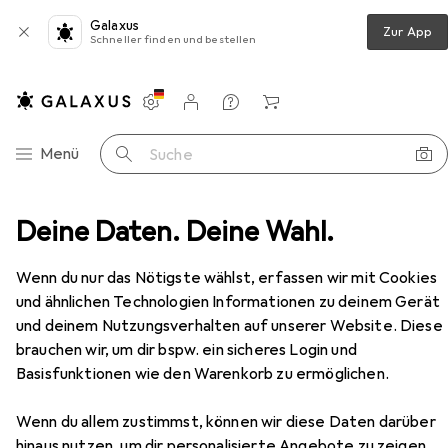
Galaxus
Zur App
Schneller finden und bestellen
Einstellungen
Kundenkonto
Vergleichslisten
Merklisten
Warenkorb
Navigation nach Kategorien
Menü
Suche
Möbel
Deine Daten. Deine Wahl.
Wohnzimmer
TV Möbel
vidaXL Jatenus
Zubehör
Wenn du nur das Nötigste wählst, erfassen wir mit Cookies
und ähnlichen Technologien Informationen zu deinem Gerät
EUR
167,35
vidaXL
Jatenus
und deinem Nutzungsverhalten auf unserer Website. Diese
brauchen wir, um dir bspw. ein sicheres Login und
Basisfunktionen wie den Warenkorb zu ermöglichen.
Wenn du allem zustimmst, können wir diese Daten darüber
hinaus nutzen, um dir personalisierte Angebote zu zeigen,