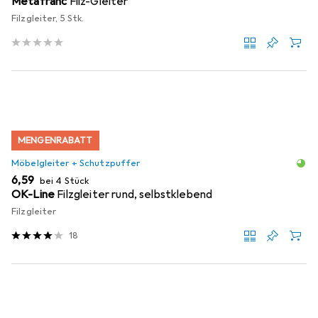
Metafranc
Filz-Gleiter
Filzgleiter, 5 Stk.
MENGENRABATT
Möbelgleiter + Schutzpuffer
EUR
6,59
bei 4 Stück
OK-Line
Filzgleiter rund, selbstklebend
Filzgleiter
18