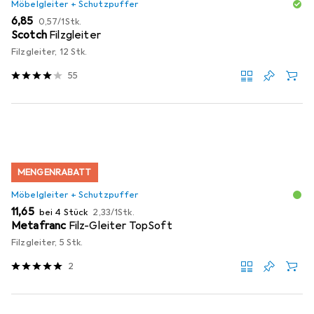
Möbelgleiter + Schutzpuffer
EUR
EUR
6,85
0,57
/
1Stk.
Scotch
Filzgleiter
Filzgleiter, 12 Stk.
55
MENGENRABATT
Möbelgleiter + Schutzpuffer
EUR
EUR
11,65
bei 4 Stück
2,33
/
1Stk.
Metafranc
Filz-Gleiter TopSoft
Filzgleiter, 5 Stk.
2