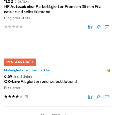
EUR
EUR
11,02
2,76
/
1Stk.
HP Autozubehör
Parkettgleiter Premium 35 mm Filz
natur rund selbstklebend
Filzgleiter, 4 Stk.
MENGENRABATT
Möbelgleiter + Schutzpuffer
EUR
6,59
bei 4 Stück
OK-Line
Filzgleiter rund, selbstklebend
Filzgleiter
18