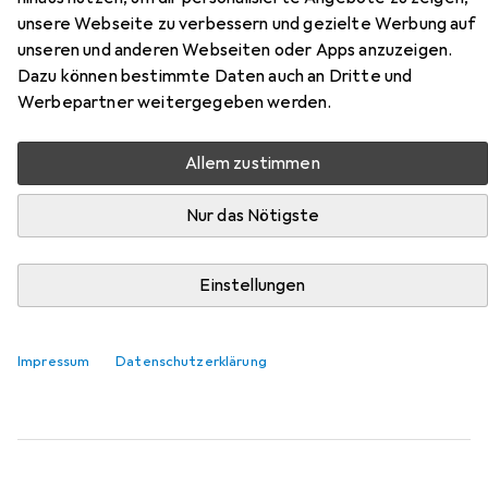
Zubehör für vidaXL Jatenus
unsere Webseite zu verbessern und gezielte Werbung auf
unseren und anderen Webseiten oder Apps anzuzeigen.
Hier findest du passendes Zubehör zum Produkt vidaXL
Dazu können bestimmte Daten auch an Dritte und
Jatenus aus der Kategorie Möbelgleiter + Schutzpuffer.
Werbepartner weitergegeben werden.
Relevanz
Produktliste
Allem zustimmen
Nur das Nötigste
MENGENRABATT
Einstellungen
Möbelgleiter + Schutzpuffer
EUR
EUR
4,17
bei 4 Stück
0,26
/
1Stk.
tesa
PROTECT Filzgleiter rund
Filzgleiter, 16 Stk.
Impressum
Datenschutzerklärung
218