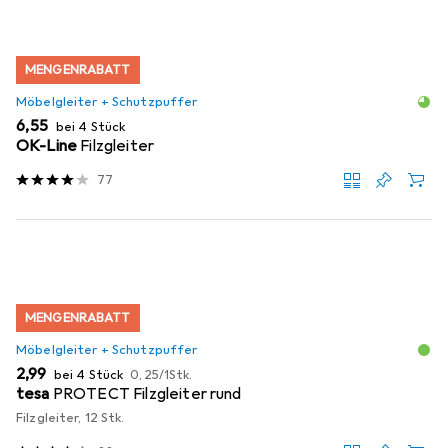
MENGENRABATT
Möbelgleiter + Schutzpuffer
EUR
6,55
bei 4 Stück
OK-Line
Filzgleiter
77
MENGENRABATT
Möbelgleiter + Schutzpuffer
EUR
EUR
2,99
bei 4 Stück
0,25
/
1Stk.
tesa
PROTECT Filzgleiter rund
Filzgleiter, 12 Stk.