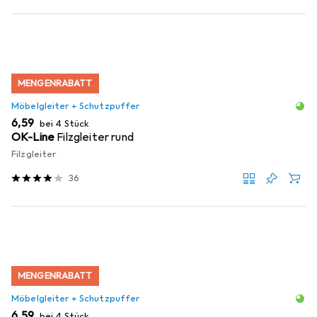
MENGENRABATT
Möbelgleiter + Schutzpuffer
EUR
6,59
bei 4 Stück
OK-Line
Filzgleiter rund
Filzgleiter
36
MENGENRABATT
Möbelgleiter + Schutzpuffer
EUR
6,59
bei 4 Stück