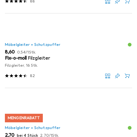
88
Möbelgleiter + Schutzpuffer
EUR
EUR
8,60
0,54
/
1Stk.
Fix-o-moll
Filzgleiter
Filzgleiter, 16 Stk.
82
MENGENRABATT
Möbelgleiter + Schutzpuffer
EUR
EUR
2,70
bei 4 Stück
2,70
/
1Stk.