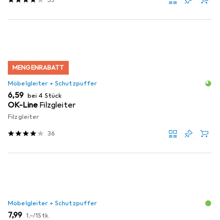
MENGENRABATT
Möbelgleiter + Schutzpuffer
EUR
6,59
bei 4 Stück
OK-Line
Filzgleiter
Filzgleiter
36
Möbelgleiter + Schutzpuffer
EUR
EUR
7,99
1,–
/
1Stk.