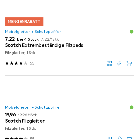
MENGENRABATT
Möbelgleiter + Schutzpuffer
EUR
EUR
7,22
bei 4 Stück
7,22
/
1Stk.
Scotch
Extrembeständige Filzpads
Filzgleiter, 1 Stk.
55
Möbelgleiter + Schutzpuffer
EUR
EUR
19,96
19,96
/
1Stk.
Scotch
Filzgleiter
Filzgleiter, 1 Stk.
55