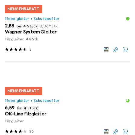
MENGENRABATT
Möbelgleiter + Schutzpuffer
EUR
EUR
2,88
bei 4 Stück
0,06
/
1Stk.
Wagner System
Gleiter
Filzgleiter, 44 Stk.
3
MENGENRABATT
Möbelgleiter + Schutzpuffer
EUR
6,59
bei 4 Stück
OK-Line
Filzgleiter
Filzgleiter
36