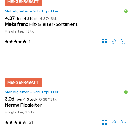
MENGENRABATT
Möbelgleiter + Schutzpuffer
EUR
EUR
4,37
bei 4 Stück
4,37
/
1Stk.
Metafranc
Filz-Gleiter-Sortiment
Filzgleiter, 1 Stk.
1
MENGENRABATT
Möbelgleiter + Schutzpuffer
EUR
EUR
3,06
bei 4 Stück
0,38
/
1Stk.
Herma
Filzgleiter
Filzgleiter, 8 Stk.
21