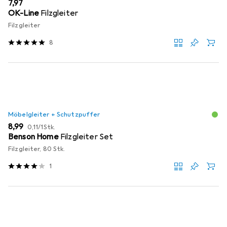
EUR
7,97
OK-Line
Filzgleiter
Filzgleiter
8
Möbelgleiter + Schutzpuffer
EUR
EUR
8,99
0,11
/
1Stk.
Benson Home
Filzgleiter Set
Filzgleiter, 80 Stk.
1