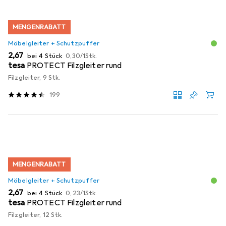
MENGENRABATT
Möbelgleiter + Schutzpuffer
EUR
EUR
2,67
bei 4 Stück
0,30
/
1Stk.
tesa
PROTECT Filzgleiter rund
Filzgleiter, 9 Stk.
199
MENGENRABATT
Möbelgleiter + Schutzpuffer
EUR
EUR
2,67
bei 4 Stück
0,23
/
1Stk.
tesa
PROTECT Filzgleiter rund
Filzgleiter, 12 Stk.