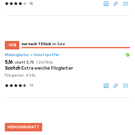
18
noch 1 Stück
nur noch 1 Stück
im Sale
im Sale
−10%
Möbelgleiter + Schutzpuffer
EUR
EUR
EUR
5,16
statt
5,75
1,30
/
1Stk.
Scotch
Extra weiche Filzgleiter
Filzgleiter, 4 Stk.
19
MENGENRABATT