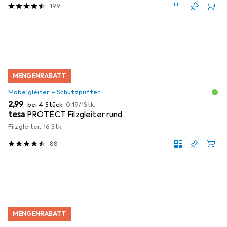
199
MENGENRABATT
Möbelgleiter + Schutzpuffer
EUR
EUR
2,99
bei 4 Stück
0,19
/
1Stk.
tesa
PROTECT Filzgleiter rund
Filzgleiter, 16 Stk.
88
MENGENRABATT