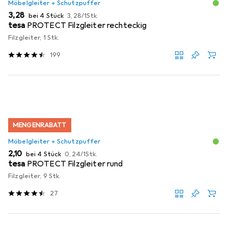
Möbelgleiter + Schutzpuffer
EUR
EUR
3,28
bei 4 Stück
3,28
/
1Stk.
tesa
PROTECT Filzgleiter rechteckig
Filzgleiter, 1 Stk.
199
MENGENRABATT
Möbelgleiter + Schutzpuffer
EUR
EUR
2,10
bei 4 Stück
0,24
/
1Stk.
tesa
PROTECT Filzgleiter rund
Filzgleiter, 9 Stk.
27