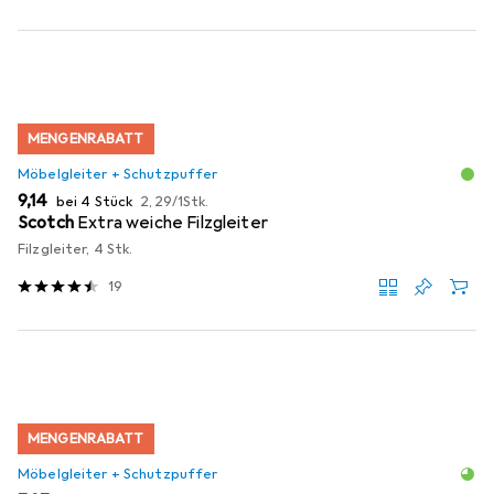
MENGENRABATT
Möbelgleiter + Schutzpuffer
EUR
EUR
9,14
bei 4 Stück
2,29
/
1Stk.
Scotch
Extra weiche Filzgleiter
Filzgleiter, 4 Stk.
19
MENGENRABATT
Möbelgleiter + Schutzpuffer