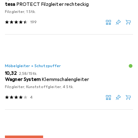
tesa
PROTECT Filzgleiter rechteckig
Filzgleiter, 1 Stk.
199
Möbelgleiter + Schutzpuffer
EUR
EUR
10,32
2,58
/
1Stk.
Wagner System
Klemmschalengleiter
Filzgleiter, Kunststoffgleiter, 4 Stk.
4